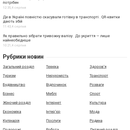
потрібен
12:35,
4 серпня
Де в Україні повністю скасували готівку в транспорті . QR-квитки
дають збій
11:43,
4 серпня
Як правильно зібрати тривожну валізу . До укриття — лише
найнеобхідніше
10:21,
4 серпня
Рубрики новин
Загальний розділ
Техніка
Здоров'я
Туризм
Нерухомість
Транспорт
Будівництво
Відпочинок
Розваги
Бізнес
Меблі
Спорт
Жіночий розділ
Інтернет
Культура
Економіка
Інтер'єр
Мода
Кулінарія
Послуги
Родина
Подорожі
Робота
Дитячий розділ