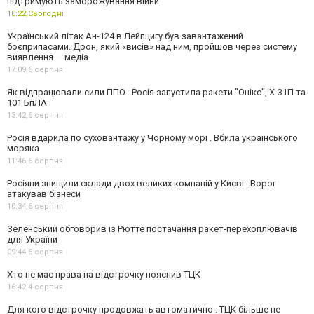
підтримують заморожування війни
10:22,
Сьогодні
Український літак Ан-124 в Лейпцигу був завантажений
боєприпасами. Дрон, який «висів» над ним, пройшов через систему
виявлення — медіа
17:09,
6 серпня
Як відпрацювали сили ППО . Росія запустила ракети "Онікс", Х-31П та
101 БпЛА
13:42,
6 серпня
Росія вдарила по суховантажу у Чорному морі . Вбила українського
моряка
11:46,
6 серпня
Росіяни знищили склади двох великих компаній у Києві . Ворог
атакував бізнеси
10:34,
6 серпня
Зеленський обговорив із Рютте постачання ракет-перехоплювачів
для України
09:44,
6 серпня
Хто не має права на відстрочку пояснив ТЦК
16:42,
4 серпня
Для кого відстрочку продовжать автоматично . ТЦК більше не