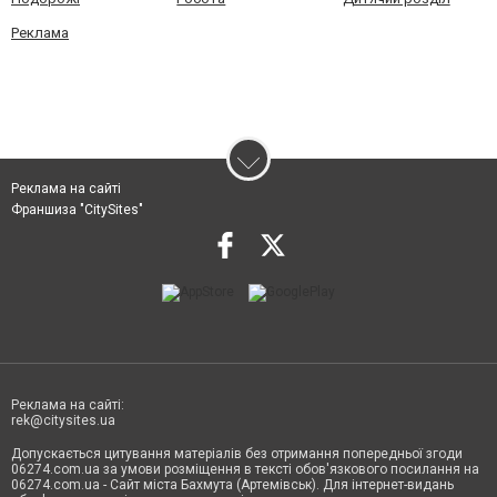
Реклама
Реклама на сайті
Франшиза "CitySites"
Реклама на сайті:
rek@citysites.ua
Допускається цитування матеріалів без отримання попередньої згоди
06274.com.ua за умови розміщення в тексті обов'язкового посилання на
06274.com.ua - Сайт міста Бахмута (Артемівськ). Для інтернет-видань