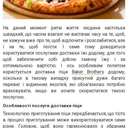
На даний момент ритм життя людини настільки
швидкий, що часом взагалі не вистачає часу на те, щоб,
не кажучи вже про те, щоб відпочити і розслабитися, але
і на те, щоб поїсти. І саме тому доводиться
користуватися послугами доставки їжі додому, для того
щоб забезпечити собі дійсно смачну їжу і за
оптимальною вартістю. І ось особливим попитом
користується доставка піци
Baker Brothers
додому,
оскільки в такому випадку присутній дуже багато
переваг і відмінних якостей, які обов'язково потрібно
враховувати, якщо ви хочете скористатися такою
послугою.
Особливості послуги доставки піци
Технологією приготування піци передбачається, що тісто
в процесі приготування може використовуватися саме
різне. Головне, щоб воно гармоніювало з обраним