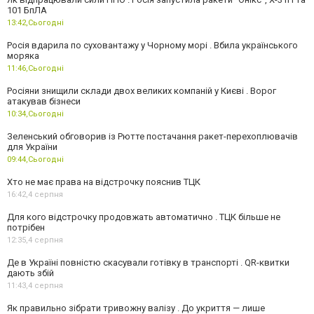
101 БпЛА
13:42,
Сьогодні
Росія вдарила по суховантажу у Чорному морі . Вбила українського
моряка
11:46,
Сьогодні
Росіяни знищили склади двох великих компаній у Києві . Ворог
атакував бізнеси
10:34,
Сьогодні
Зеленський обговорив із Рютте постачання ракет-перехоплювачів
для України
09:44,
Сьогодні
Хто не має права на відстрочку пояснив ТЦК
16:42,
4 серпня
Для кого відстрочку продовжать автоматично . ТЦК більше не
потрібен
12:35,
4 серпня
Де в Україні повністю скасували готівку в транспорті . QR-квитки
дають збій
11:43,
4 серпня
Як правильно зібрати тривожну валізу . До укриття — лише