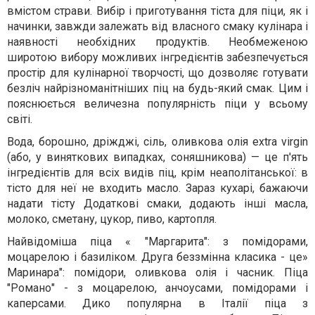
вмістом страви. Вибір і приготування тіста для піци, як і
начинки, завжди залежать від власного смаку кулінара і
наявності необхідних продуктів. Необмеженою
широтою вибору можливих інгредієнтів забезпечується
простір для кулінарної творчості, що дозволяє готувати
безліч найрізноманітніших піц на будь-який смак. Цим і
пояснюється величезна популярність піци у всьому
світі.
Вода, борошно, дріжджі, сіль, оливкова олія extra virgin
(або, у виняткових випадках, соняшникова) — це п'ять
інгредієнтів для всіх видів піц, крім неаполітанської: в
тісто для неї не входить масло. Зараз кухарі, бажаючи
надати тісту Додаткові смаки, додають інші масла,
молоко, сметану, цукор, пиво, картопля.
Найвідоміша піца « "Маргарита": з помідорами,
моцарелою і базиліком. Друга беззмінна класика - це»
Маринара": помідори, оливкова олія і часник. Піца
"Романо" - з моцарелою, анчоусами, помідорами і
каперсами. Дико популярна в Італії піца з