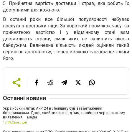
5. Прийнятна вартість доставки і страв, яка робить їх
доступними для кожного.
В останні роки все більшої популярності набуває
послуга з доставки піци. За короткий проміжок часу, за
прийнятною вартістю і у відмінному стані вам
доставляють страви, смак яких не залишить нікого
байдужим. Величезна кількість людей оцінили такий
сервіс по достоїнству, і тепер вважають за краще тільки
його.
Останні новини
Український літак Ан-124 в Лейпцигу був завантажений
боєприпасами. Дрон, який «висів» над ним, пройшов через систему
виявлення — медіа
17:09,
Сьогодні
Як відпрацювали сили ППО . Росія запустила ракети "Онікс", Х-31П та