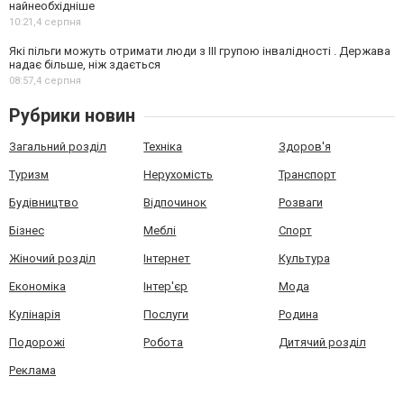
найнеобхідніше
10:21,
4 серпня
Які пільги можуть отримати люди з III групою інвалідності . Держава
надає більше, ніж здається
08:57,
4 серпня
Рубрики новин
Загальний розділ
Техніка
Здоров'я
Туризм
Нерухомість
Транспорт
Будівництво
Відпочинок
Розваги
Бізнес
Меблі
Спорт
Жіночий розділ
Інтернет
Культура
Економіка
Інтер'єр
Мода
Кулінарія
Послуги
Родина
Подорожі
Робота
Дитячий розділ
Реклама