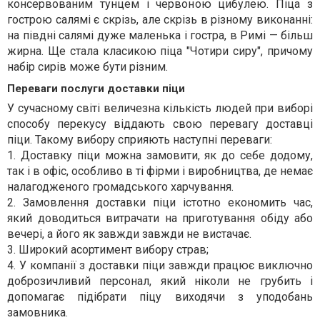
консервованим тунцем і червоною цибулею. Піца з
гострою салямі є скрізь, але скрізь в різному виконанні:
на півдні салямі дуже маленька і гостра, в Римі — більш
жирна. Ще стала класикою піца "Чотири сиру", причому
набір сирів може бути різним.
Переваги послуги доставки піци
У сучасному світі величезна кількість людей при виборі
способу перекусу віддають свою перевагу доставці
піци. Такому вибору сприяють наступні переваги:
1. Доставку піци можна замовити, як до себе додому,
так і в офіс, особливо в ті фірми і виробництва, де немає
налагодженого громадського харчування.
2. Замовлення доставки піци істотно економить час,
який доводиться витрачати на приготування обіду або
вечері, а його як завжди завжди не вистачає.
3. Широкий асортимент вибору страв;
4. У компанії з доставки піци завжди працює виключно
доброзичливий персонал, який ніколи не грубить і
допомагає підібрати піцу виходячи з уподобань
замовника.