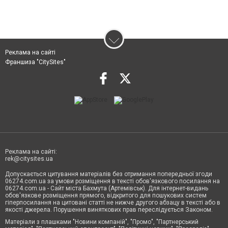
Реклама на сайті
Франшиза "CitySites"
Реклама на сайті:
rek@citysites.ua
Допускається цитування матеріалів без отримання попередньої згоди
06274.com.ua за умови розміщення в тексті обов'язкового посилання на
06274.com.ua - Сайт міста Бахмута (Артемівськ). Для інтернет-видань
обов'язкове розміщення прямого, відкритого для пошукових систем
гіперпосилання на цитовані статті не нижче другого абзацу в тексті або в
якості джерела. Порушення виняткових прав переслідується Законом.
Матеріали з плашками "Новини компаній", "Промо", "Партнерський