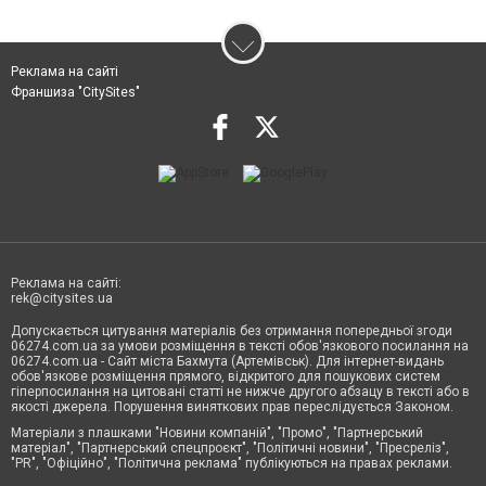
Реклама на сайті
Франшиза "CitySites"
Реклама на сайті:
rek@citysites.ua
Допускається цитування матеріалів без отримання попередньої згоди
06274.com.ua за умови розміщення в тексті обов'язкового посилання на
06274.com.ua - Сайт міста Бахмута (Артемівськ). Для інтернет-видань
обов'язкове розміщення прямого, відкритого для пошукових систем
гіперпосилання на цитовані статті не нижче другого абзацу в тексті або в
якості джерела. Порушення виняткових прав переслідується Законом.
Матеріали з плашками "Новини компаній", "Промо", "Партнерський
матеріал", "Партнерський спецпроєкт", "Політичні новини", "Пресреліз",
"PR", "Офіційно", "Політична реклама" публікуються на правах реклами.