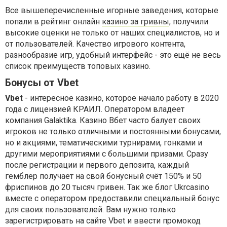
Все вышеперечисленные игорные заведения, которые
попали в рейтинг онлайн
казино за гривны
, получили
высокие оценки не только от наших специалистов, но и
от пользователей. Качество игрового контента,
разнообразие игр, удобный интерфейс - это ещё не весь
список преимуществ топовых казино.
Бонусы от Vbet
Vbet
- интересное казино, которое начало работу в 2020
года с лицензией КРАИЛ. Оператором владеет
компания Galaktika. Казино Вбет часто балует своих
игроков не только отличными и постоянными бонусами,
но и акциями, тематическими турнирами, гонками и
другими мероприятиями с большими призами. Сразу
после регистрации и первого депозита, каждый
гемблер получает на свой бонусный счёт 150% и 50
фриспинов до 20 тысяч гривен. Так же блог Ukrcasino
вместе с оператором предоставили специальный бонус
для своих пользователей. Вам нужно только
зарегистрировать на сайте Vbet и ввести промокод