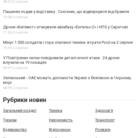
08:57,
4 серпня
Пашинян подав у відставку . Союзник, що відвернувся від Кремля
14:08,
2 серпня
Дрони «Бегемот» атакували авіабазу «Енгельс-2» і НПЗ у Саратові
11:39,
2 серпня
Мінус 1 500 солдатів і гора спаленої техніки: втрати Росії на 2 серпня
10:39,
2 серпня
У Повітряних силах повідомили деталі нічної атаки . 24 дрони
влучили на 19 локаціях
09:47,
2 серпня
Зеленський - ОАЕ можуть допомогти Україні з безпекою в Чорному
морі
08:39,
2 серпня
Рубрики новин
Загальний розділ
Техніка
Здоров'я
Туризм
Нерухомість
Транспорт
Будівництво
Відпочинок
Розваги