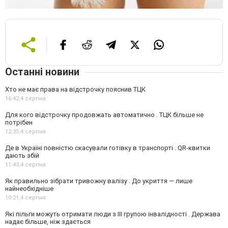
Останні новини
Хто не має права на відстрочку пояснив ТЦК
16:42,
4 серпня
Для кого відстрочку продовжать автоматично . ТЦК більше не
потрібен
12:35,
4 серпня
Де в Україні повністю скасували готівку в транспорті . QR-квитки
дають збій
11:43,
4 серпня
Як правильно зібрати тривожну валізу . До укриття — лише
найнеобхідніше
10:21,
4 серпня
Які пільги можуть отримати люди з III групою інвалідності . Держава
надає більше, ніж здається