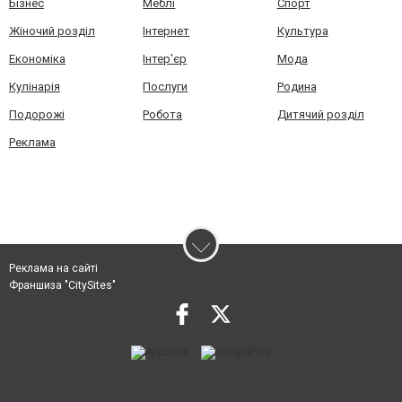
Бізнес
Меблі
Спорт
Жіночий розділ
Інтернет
Культура
Економіка
Інтер'єр
Мода
Кулінарія
Послуги
Родина
Подорожі
Робота
Дитячий розділ
Реклама
Реклама на сайті
Франшиза "CitySites"