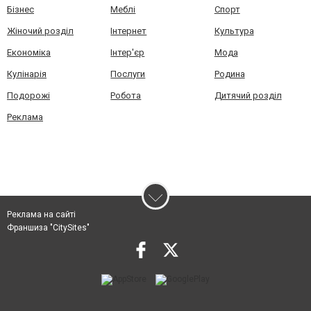
Бізнес
Меблі
Спорт
Жіночий розділ
Інтернет
Культура
Економіка
Інтер'єр
Мода
Кулінарія
Послуги
Родина
Подорожі
Робота
Дитячий розділ
Реклама
Реклама на сайті
Франшиза "CitySites"