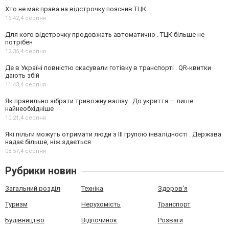
Хто не має права на відстрочку пояснив ТЦК
16:42,
4 серпня
Для кого відстрочку продовжать автоматично . ТЦК більше не
потрібен
12:35,
4 серпня
Де в Україні повністю скасували готівку в транспорті . QR-квитки
дають збій
11:43,
4 серпня
Як правильно зібрати тривожну валізу . До укриття — лише
найнеобхідніше
10:21,
4 серпня
Які пільги можуть отримати люди з III групою інвалідності . Держава
надає більше, ніж здається
08:57,
4 серпня
Рубрики новин
Загальний розділ
Техніка
Здоров'я
Туризм
Нерухомість
Транспорт
Будівництво
Відпочинок
Розваги