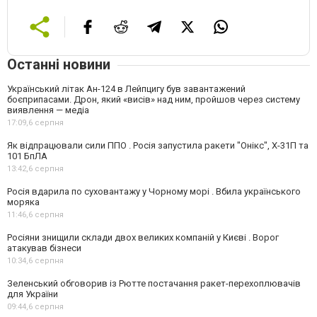
Останні новини
Український літак Ан-124 в Лейпцигу був завантажений
боєприпасами. Дрон, який «висів» над ним, пройшов через систему
виявлення — медіа
17:09,
6 серпня
Як відпрацювали сили ППО . Росія запустила ракети "Онікс", Х-31П та
101 БпЛА
13:42,
6 серпня
Росія вдарила по суховантажу у Чорному морі . Вбила українського
моряка
11:46,
6 серпня
Росіяни знищили склади двох великих компаній у Києві . Ворог
атакував бізнеси
10:34,
6 серпня
Зеленський обговорив із Рютте постачання ракет-перехоплювачів
для України
09:44,
6 серпня