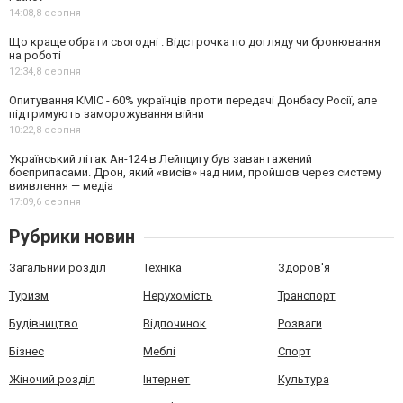
14:08,
8 серпня
Що краще обрати сьогодні . Відстрочка по догляду чи бронювання
на роботі
12:34,
8 серпня
Опитування КМІС - 60% українців проти передачі Донбасу Росії, але
підтримують заморожування війни
10:22,
8 серпня
Український літак Ан-124 в Лейпцигу був завантажений
боєприпасами. Дрон, який «висів» над ним, пройшов через систему
виявлення — медіа
17:09,
6 серпня
Рубрики новин
Загальний розділ
Техніка
Здоров'я
Туризм
Нерухомість
Транспорт
Будівництво
Відпочинок
Розваги
Бізнес
Меблі
Спорт
Жіночий розділ
Інтернет
Культура