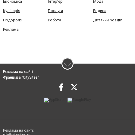
Економіка
Інтер'єр
Мода
Кулінарія
Послуги
Родина
Подорожі
Робота
Дитячий розділ
Реклама
Реклама на сайті
Франшиза "CitySites"
Реклама на сайті:
rek@citysites.ua