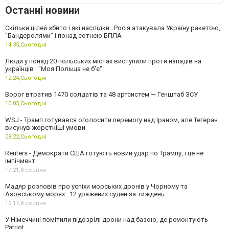
Останні новини
Скільки цілей збито і які наслідки . Росія атакувала Україну ракетою,
"Бандеролями" і понад сотнею БПЛА
14:35,
Сьогодні
Люди у понад 20 польських містах виступили проти нападів на
українців : "Моя Польща не б'є"
12:24,
Сьогодні
Ворог втратив 1470 солдатів та 48 артсистем — Генштаб ЗСУ
10:05,
Сьогодні
WSJ - Трамп готувався оголосити перемогу над Іраном, але Тегеран
висунув жорсткіші умови
08:22,
Сьогодні
Reuters - Демократи США готують новий удар по Трампу, і це не
імпічмент
17:21,
8 серпня
Мадяр розповів про успіхи морських дронів у Чорному та
Азовському морях . 12 уражених суден за тиждень
16:17,
8 серпня
У Німеччині помітили підозрілі дрони над базою, де ремонтують
Patriot