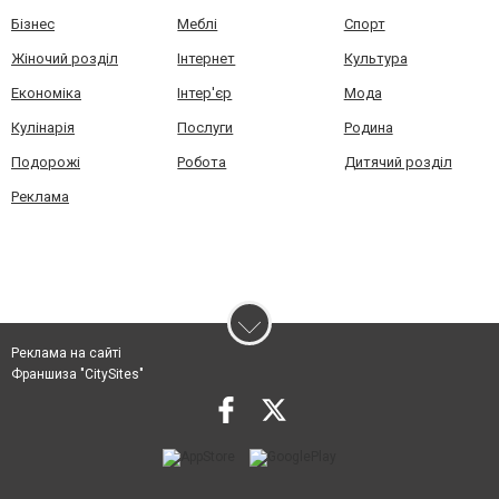
Бізнес
Меблі
Спорт
Жіночий розділ
Інтернет
Культура
Економіка
Інтер'єр
Мода
Кулінарія
Послуги
Родина
Подорожі
Робота
Дитячий розділ
Реклама
Реклама на сайті
Франшиза "CitySites"