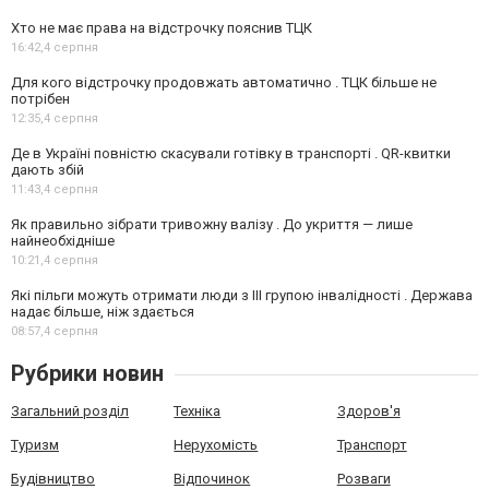
Хто не має права на відстрочку пояснив ТЦК
16:42,
4 серпня
Для кого відстрочку продовжать автоматично . ТЦК більше не
потрібен
12:35,
4 серпня
Де в Україні повністю скасували готівку в транспорті . QR-квитки
дають збій
11:43,
4 серпня
Як правильно зібрати тривожну валізу . До укриття — лише
найнеобхідніше
10:21,
4 серпня
Які пільги можуть отримати люди з III групою інвалідності . Держава
надає більше, ніж здається
08:57,
4 серпня
Рубрики новин
Загальний розділ
Техніка
Здоров'я
Туризм
Нерухомість
Транспорт
Будівництво
Відпочинок
Розваги