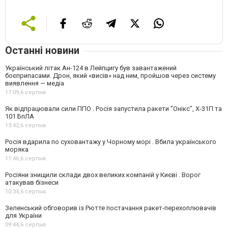
Останні новини
Український літак Ан-124 в Лейпцигу був завантажений
боєприпасами. Дрон, який «висів» над ним, пройшов через систему
виявлення — медіа
17:09,
6 серпня
Як відпрацювали сили ППО . Росія запустила ракети "Онікс", Х-31П та
101 БпЛА
13:42,
6 серпня
Росія вдарила по суховантажу у Чорному морі . Вбила українського
моряка
11:46,
6 серпня
Росіяни знищили склади двох великих компаній у Києві . Ворог
атакував бізнеси
10:34,
6 серпня
Зеленський обговорив із Рютте постачання ракет-перехоплювачів
для України
09:44,
6 серпня