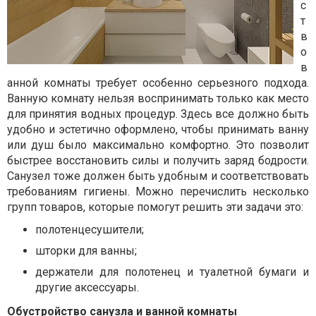
с
т
в
о
в
анной комнаты требует особенно серьезного подхода.
Ванную комнату нельзя воспринимать только как место
для принятия водных процедур. Здесь все должно быть
удобно и эстетично оформлено, чтобы принимать ванну
или душ было максимально комфортно. Это позволит
быстрее восстановить силы и получить заряд бодрости.
Санузел тоже должен быть удобным и соответствовать
требованиям гигиены. Можно перечислить несколько
групп товаров, которые помогут решить эти задачи это:
полотенцесушители;
шторки для ванны;
держатели для полотенец и туалетной бумаги и
другие аксессуары.
Обустройство санузла и ванной комнаты