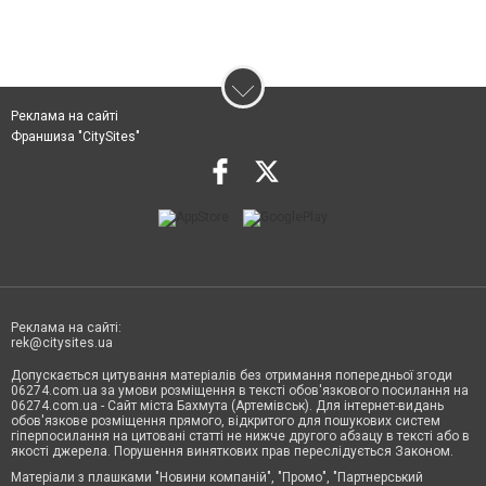
Реклама на сайті
Франшиза "CitySites"
Реклама на сайті:
rek@citysites.ua
Допускається цитування матеріалів без отримання попередньої згоди
06274.com.ua за умови розміщення в тексті обов'язкового посилання на
06274.com.ua - Сайт міста Бахмута (Артемівськ). Для інтернет-видань
обов'язкове розміщення прямого, відкритого для пошукових систем
гіперпосилання на цитовані статті не нижче другого абзацу в тексті або в
якості джерела. Порушення виняткових прав переслідується Законом.
Матеріали з плашками "Новини компаній", "Промо", "Партнерський