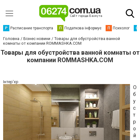
Р
Расписание транспорта
П
Податкова інформує
П
Психолог
С
Головна
Бізнес новини
Товары для обустройства ванной
комнаты от компании ROMMASHKA.COM
Товары для обустройства ванной комнаты от
компании ROMMASHKA.COM
Інтер'єр
О
б
у
с
т
р
о
й