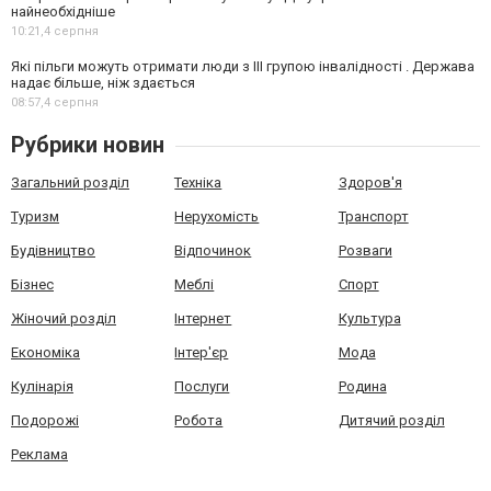
найнеобхідніше
10:21,
4 серпня
Які пільги можуть отримати люди з III групою інвалідності . Держава
надає більше, ніж здається
08:57,
4 серпня
Рубрики новин
Загальний розділ
Техніка
Здоров'я
Туризм
Нерухомість
Транспорт
Будівництво
Відпочинок
Розваги
Бізнес
Меблі
Спорт
Жіночий розділ
Інтернет
Культура
Економіка
Інтер'єр
Мода
Кулінарія
Послуги
Родина
Подорожі
Робота
Дитячий розділ
Реклама