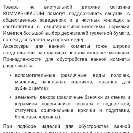
Товары на виртуальной витрине магазина
ROMMASHKA
.
COM
помогут поддерживать санузлы в
общественных заведениях и в частных жилищах в
соответствии с санитарно-гигиеническими нормами.
Имеется большой выбор держателей туалетной бумаги,
ершей для туалета, мусорных ведер.
Аксессуары для ванной комнаты
тоже широко
представлены на страницах портала интернет-магазина.
Принадлежности для обустройства ванной комнаты
разделяют на:
вспомогательные (различные виды полочек,
мыльниц, напольных ковриков, стаканов для
зубных щеток);
элементы декора (различные баночки из стекла и
керамики, подсвечники, зеркала с подсветкой,
статуэтки, оригинальные крючки и подставки,
бельевые корзины).
При подборе изделий для обустройства ванной
комнаты следует учитывать цветовой тон сантехники,