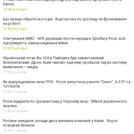
Patriot
14:08,
Сьогодні
Що краще обрати сьогодні . Відстрочка по догляду чи бронювання
на роботі
12:34,
Сьогодні
Опитування КМІС - 60% українців проти передачі Донбасу Росії, але
підтримують заморожування війни
10:22,
Сьогодні
Український літак Ан-124 в Лейпцигу був завантажений
боєприпасами. Дрон, який «висів» над ним, пройшов через систему
виявлення — медіа
17:09,
6 серпня
Як відпрацювали сили ППО . Росія запустила ракети "Онікс", Х-31П та
101 БпЛА
13:42,
6 серпня
Росія вдарила по суховантажу у Чорному морі . Вбила українського
моряка
11:46,
6 серпня
Росіяни знищили склади двох великих компаній у Києві . Ворог
атакував бізнеси
10:34,
6 серпня