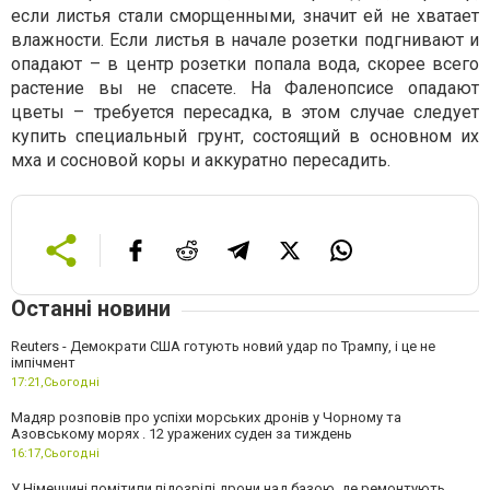
если листья стали сморщенными, значит ей не хватает
влажности. Если листья в начале розетки подгнивают и
опадают – в центр розетки попала вода, скорее всего
растение вы не спасете. На Фаленопсисе опадают
цветы – требуется пересадка, в этом случае следует
купить специальный грунт, состоящий в основном их
мха и сосновой коры и аккуратно пересадить.
Останні новини
Reuters - Демократи США готують новий удар по Трампу, і це не
імпічмент
17:21,
Сьогодні
Мадяр розповів про успіхи морських дронів у Чорному та
Азовському морях . 12 уражених суден за тиждень
16:17,
Сьогодні
У Німеччині помітили підозрілі дрони над базою, де ремонтують