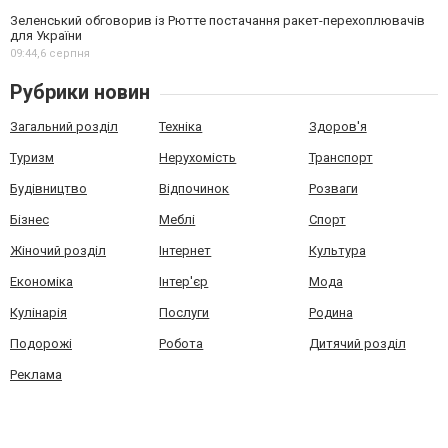
Зеленський обговорив із Рютте постачання ракет-перехоплювачів
для України
09:44,
6 серпня
Рубрики новин
Загальний розділ
Техніка
Здоров'я
Туризм
Нерухомість
Транспорт
Будівництво
Відпочинок
Розваги
Бізнес
Меблі
Спорт
Жіночий розділ
Інтернет
Культура
Економіка
Інтер'єр
Мода
Кулінарія
Послуги
Родина
Подорожі
Робота
Дитячий розділ
Реклама