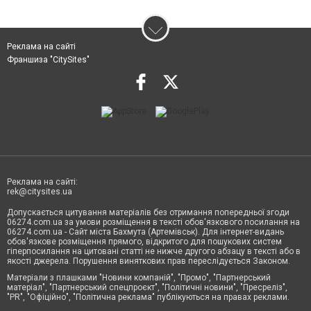
Реклама на сайті
Франшиза "CitySites"
Реклама на сайті:
rek@citysites.ua
Допускається цитування матеріалів без отримання попередньої згоди
06274.com.ua за умови розміщення в тексті обов'язкового посилання на
06274.com.ua - Сайт міста Бахмута (Артемівськ). Для інтернет-видань
обов'язкове розміщення прямого, відкритого для пошукових систем
гіперпосилання на цитовані статті не нижче другого абзацу в тексті або в
якості джерела. Порушення виняткових прав переслідується Законом.
Матеріали з плашками "Новини компаній", "Промо", "Партнерський
матеріал", "Партнерський спецпроєкт", "Політичні новини", "Пресреліз",
"PR", "Офіційно", "Політична реклама" публікуються на правах реклами.