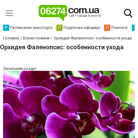
Р
Расписание транспорта
П
Податкова інформує
П
Психолог
С
Головна
Бізнес новини
Орхидея Фаленопсис: особенности ухода
Орхидея Фаленопсис: особенности ухода
Загальний розділ