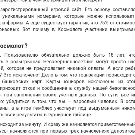
зарегистрированный игровой сайт. Его основу составля
с уникальными номерами, которые можно использоват
латформы. А еще существует гарантия, что 75% от стоимо
ризовых. Вот почему в Космолоте участники выигрыва
Космолот?
и. Пользователю обязательно должно быть 18 лет, ч
ть в розыгрышах. Несовершеннолетние могут просто на
й, которая не предполагает никакой оплаты. А если реб
? Это исключено! Дело в том, что транзакции происходят
 банковских карт. Карты юниоров исключены из это
приходит отказ и сообщение в службу нашей безопаснос
я при заполнении своих учетных данных. По сути, все 
о: убедиться в том, что вы – взрослый человек. В ост
ны, а в игре гемблер участвует под выдуманным ником
ь свои результаты в турнирной таблице.
исходит за минуту. И сразу же начисляется приветственный
сы начисляются при первых трех начислениях депозитов,