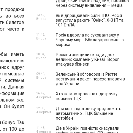
Дрон, який «висів» над ним, пройшов
через систему виявлення — медіа
ет продажа
ь во всех
13:42,
Як відпрацювали сили ППО . Росія
Вчора
запустила ракети "Онікс", Х-31П та
сти билетов
101 БпЛА
ют часто и
11:46,
Росія вдарила по суховантажу у
Вчора
Чорному морі . Вбила українського
моряка
тобы иметь
10:34,
Росіяни знищили склади двох
Вчора
великих компаній у Києві . Ворог
слаждаться
атакував бізнеси
енок вдруг
 с помощью
09:44,
Зеленський обговорив із Рютте
Вчора
постачання ракет-перехоплювачів
й системы
для України
ти. Данная
информация
16:42,
Хто не має права на відстрочку
4 серпня
пояснив ТЦК
альном же,
. Он будет
12:35,
Для кого відстрочку продовжать
4 серпня
автоматично . ТЦК більше не
потрібен
 бонус. Так
11:43,
Де в Україні повністю скасували
 от 100 до
4 серпня