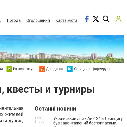
ы
Погода
Оголошення
Карта міста
ии
И
Из первых уст
Д
Довідкова
Ю
Юстиция информирует
, квесты и турниры
Останні новини
ментальная
их жителей
17:09,
Український літак Ан-124 в Лейпцигу
ши ведущие,
Вчора
був завантажений боєприпасами.