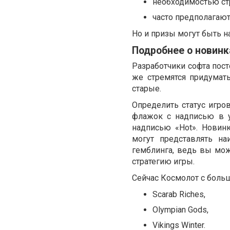
необходимостью ст
часто предполагаю
Но и призы могут быть на
Подробнее о новинк
Разработчики софта пост
же стремятся придумат
старые.
Определить статус игров
флажок с надписью в у
надписью «Hot». Нови
могут представлять н
гемблинга, ведь вы мо
стратегию игры.
Сейчас Космолот с больш
Scarab Riches,
Olympian Gods,
Vikings Winter.