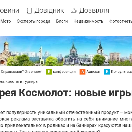
овини
Довідник
Дозвілля
/ Мото
Эксперты города
Блоги
Недвижимость
Фотоотчет
Спрашивали? Отвечаем!
К
конференция
А
Адвокат
К
Консультац
ры, квесты и турниры
рея Космолот: новые игры
ет популярность уникальный отечественный продукт – мо
яркая реклама заставила обратить на себя внимание мног
о привлекательно: в роликах и на баннерах красуются на
ризеры. Так в чем же принцип этой лотереи?