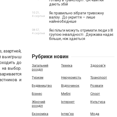
готівку в транспорті . QR-квитки
дають збій
10:21,
Як правильно зібрати тривожну
4 серпня
валізу . До укриття — лише
найнеобхідніше
08:57,
Які пільги можуть отримати люди з III
4 серпня
групою інвалідності . Держава надає
більше, ніж здається
 азартней,
Рубрики новин
ый выигрыш
оходить до
Загальний
Техніка
Здоров'я
 на выбор.
розділ
аривается
Туризм
Нерухомість
Транспорт
астников и
Будівництво
Відпочинок
Розваги
Бізнес
Меблі
Спорт
Жіночий
Інтернет
Культура
розділ
Економіка
Інтер'єр
Мода