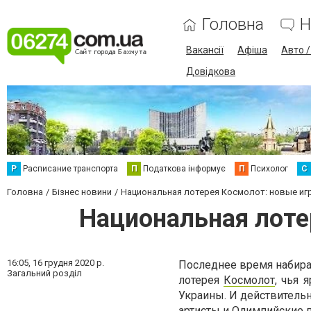
Головна
Н
Вакансії
Афіша
Авто 
Довідкова
Р
Расписание транспорта
П
Податкова інформує
П
Психолог
С
Головна
Бізнес новини
Национальная лотерея Космолот: новые иг
Национальная лоте
16:05,
16 грудня 2020 р.
Последнее время набира
Загальний розділ
лотерея
Космолот
, чья 
Украины. И действительн
артисты и Олимпийские п