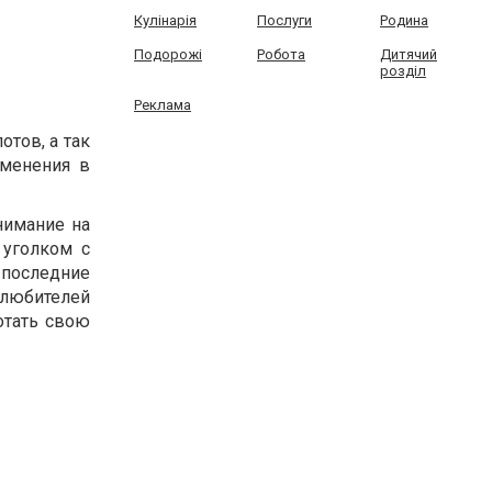
Кулінарія
Послуги
Родина
Подорожі
Робота
Дитячий
розділ
Реклама
отов, а так
зменения в
нимание на
 уголком с
последние
любителей
отать свою