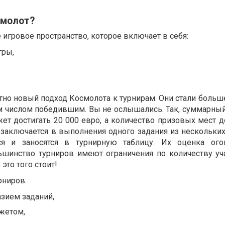
смолот?
 игровое пространство, которое включает в себя:
гры,
о новый подход Космолота к турнирам. Они стали больше,
ым числом победившим. Вы не ослышались. Так, суммарн
ет достигать 20 000 евро, а количество призовых мест д
 заключается в выполнения одного задания из нескольких
ся и заносятся в турнирную таблицу. Их оценка огов
ьшинство турниров имеют ограничения по количеству уч
это того стоит!
рниров:
зием заданий,
жетом,