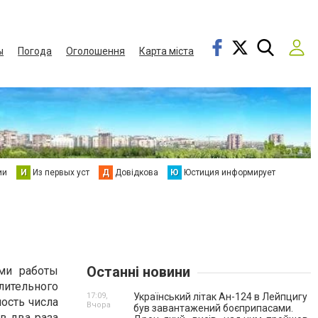
ы
Погода
Оголошення
Карта міста
ии
И
Из первых уст
Д
Довідкова
Ю
Юстиция информирует
Останні новини
ами работы
лительного
17:09,
Український літак Ан-124 в Лейпцигу
ость числа
Вчора
був завантажений боєприпасами.
в два раза