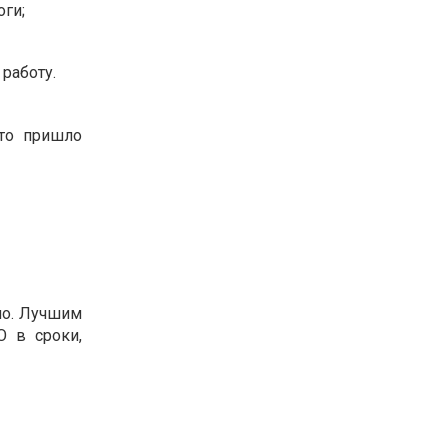
оги;
работу.
что пришло
но. Лучшим
О в сроки,