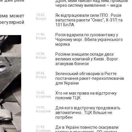
Дрон, який «висів» над ним, пройшов
через систему виявлення — медіа
изма может
13:42,
Як відпрацювали сили ППО . Росія
Вчора
запустила ракети "Онікс", Х-31П та
регулярной
101 БпЛА
11:46,
Росія вдарила по суховантажу у
Вчора
Чорному морі . Вбила українського
моряка
10:34,
Росіяни знищили склади двох
Вчора
великих компаній у Києві . Ворог
атакував бізнеси
09:44,
Зеленський обговорив із Рютте
Вчора
постачання ракет-перехоплювачів
для України
16:42,
Хто не має права на відстрочку
4 серпня
пояснив ТЦК
12:35,
Для кого відстрочку продовжать
4 серпня
автоматично . ТЦК більше не
потрібен
11:43,
Де в Україні повністю скасували
4 серпня