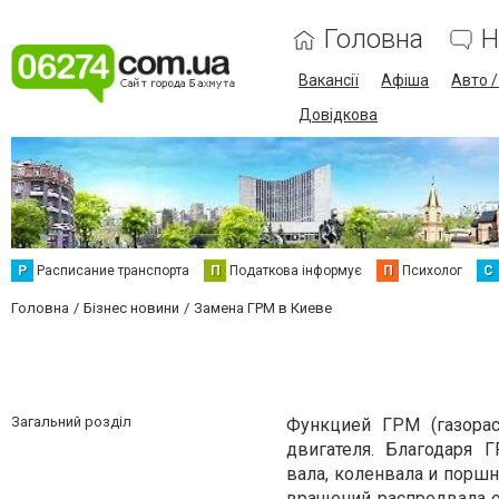
Головна
Н
Вакансії
Афіша
Авто 
Довідкова
Р
Расписание транспорта
П
Податкова інформує
П
Психолог
С
Головна
Бізнес новини
Замена ГРМ в Киеве
Загальний розділ
Функцией ГРМ (газорас
двигателя. Благодаря 
вала, коленвала и поршн
вращений распредвала о