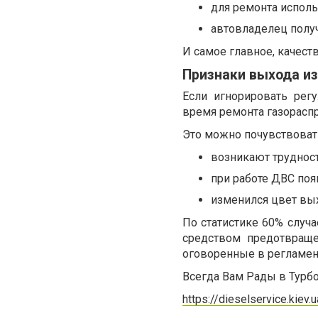
для ремонта исполь
автовладелец полу
И самое главное, качест
Признаки выхода и
Если игнорировать рег
время ремонта газорасп
Это можно почувствовать
возникают трудност
при работе ДВС поя
изменился цвет вы
По статистике 60% случ
средством предотвраще
оговоренные в регламен
Всегда Вам Рады в Турб
https://dieselservice.kiev