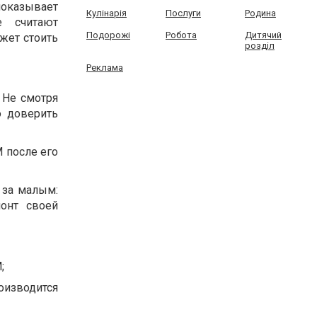
показывает
Кулінарія
Послуги
Родина
 считают
Подорожі
Робота
Дитячий
жет стоить
розділ
Реклама
 Не смотря
о доверить
 после его
 за малым:
онт своей
;
оизводится