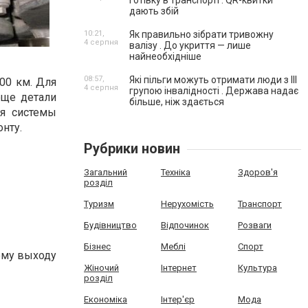
готівку в транспорті . QR-квитки
дають збій
10:21,
Як правильно зібрати тривожну
4 серпня
валізу . До укриття — лише
найнеобхідніше
08:57,
Які пільги можуть отримати люди з III
00 км. Для
4 серпня
групою інвалідності . Держава надає
еще детали
більше, ніж здається
ия системы
нту.
Рубрики новин
Загальний
Техніка
Здоров'я
розділ
Туризм
Нерухомість
Транспорт
Будівництво
Відпочинок
Розваги
Бізнес
Меблі
Спорт
ному выходу
Жіночий
Інтернет
Культура
розділ
Економіка
Інтер'єр
Мода