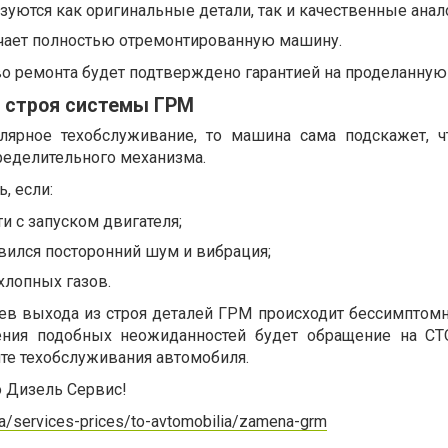
зуются как оригинальные детали, так и качественные анал
чает полностью отремонтированную машину.
во ремонта будет подтверждено гарантией на проделанную 
з строя системы ГРМ
улярное техобслуживание, то машина сама подскажет, 
ределительного механизма.
, если:
и с запуском двигателя;
вился посторонний шум и вибрация;
хлопных газов.
аев выхода из строя деталей ГРМ происходит бессимптом
ния подобных неожиданностей будет обращение на СТ
те техобслуживания автомобиля.
о Дизель Сервис!
.ua/services-prices/to-avtomobilia/zamena-grm