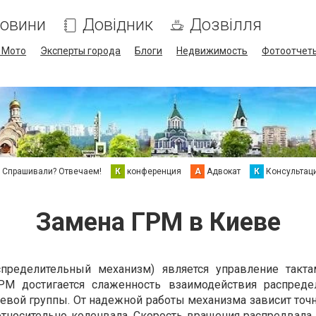
овини
Довідник
Дозвілля
/ Мото
Эксперты города
Блоги
Недвижимость
Фотоотчет
Спрашивали? Отвечаем!
К
конференция
А
Адвокат
К
Консультац
Замена ГРМ в Киеве
пределительный механизм) является управление такт
ГРМ достигается слаженность взаимодействия распреде
евой группы. От надежной работы механизма зависит точн
тносительно коленвала. Скорость вращения распредвала 