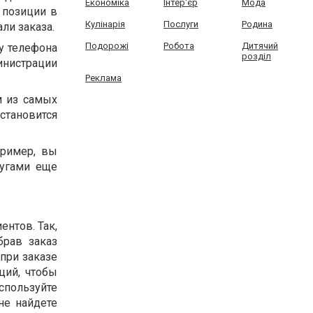
Економіка
Інтер'єр
Мода
 позиции в
Кулінарія
Послуги
Родина
ли заказа.
Подорожі
Робота
Дитячий
у телефона
розділ
инистрации
Реклама
м из самых
становится
пример, вы
лугами еще
ентов. Так,
брав заказ
при заказе
ций, чтобы
спользуйте
не найдете