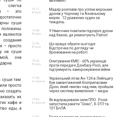
імпічмент
 слегка
16:17,
Мадяр розповів про успіхи морських
ам – это
Вчора
дронів у Чорному та Азовському
статочно
морях . 12 уражених суден за
тиждень
лярны суши
оловины
14:08,
У Німеччині помітили підозрілі дрони
и являются
Вчора
над базою, де ремонтують Patriot
 создания
12:34,
Що краще обрати сьогодні .
я – просто
Вчора
Відстрочка по догляду чи
у на суши
бронювання на роботі
мой, она
10:22,
Опитування КМІС - 60% українців
дарна.
Вчора
проти передачі Донбасу Росії, але
підтримують заморожування війни
17:09,
Український літак Ан-124 в Лейпцигу
 суши там.
6 серпня
був завантажений боєприпасами.
или просто
Дрон, який «висів» над ним, пройшов
но создать
через систему виявлення — медіа
аказать их
13:42,
Як відпрацювали сили ППО . Росія
гих кафе и
6 серпня
запустила ракети "Онікс", Х-31П та
ство еды, а
101 БпЛА
11:46,