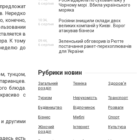
Росія вдарила по суховантажу у
6 серпня
Чорному морі . Вбила українського
 предложат
моряка
в. Нередко
о, конечно,
10:34,
Росіяни знищили склади двох
6 серпня
великих компаній у Києві . Ворог
ользовании
атакував бізнеси
ствляется в
ера. К тому
09:44,
Зеленський обговорив із Рютте
6 серпня
постачання ракет-перехоплювачів
 неделю до
для України
Рубрики новин
м, тунцом,
тарианцев.
Загальний
Техніка
Здоров'я
ого блюда.
розділ
красиво с
Туризм
Нерухомість
Транспорт
Будівництво
Відпочинок
Розваги
Бізнес
Меблі
Спорт
 и другими
Жіночий
Інтернет
Культура
розділ
здесь есть