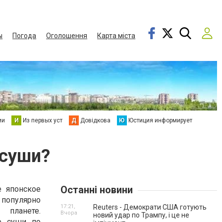
ы
Погода
Оголошення
Карта міста
ии
И
Из первых уст
Д
Довідкова
Ю
Юстиция информирует
 суши?
Останні новини
е японское
 популярно
17:21,
Reuters - Демократи США готують
планете.
Вчора
новий удар по Трампу, і це не
е суши по