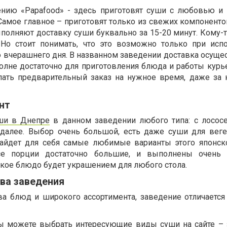
ению «
Papafood
» - здесь приготовят суши с любовью и
Самое главное – приготовят только из свежих компоненто
полняют доставку суши буквально за 15-20 минут. Кому-т
. Но стоит понимать, что это возможно только при исп
о вчерашнего дня. В названном заведении доставка осуще
полне достаточно для приготовления блюда и работы курь
лать предварительный заказ на нужное время, даже за
нт
уши в Днепре
в данном заведении любого типа: с лососе
 далее. Выбор очень большой, есть даже суши для веге
айдет для себя самые любимые варианты этого японск
все порции достаточно большие, и выполнены очень 
акое блюдо будет украшением для любого стола.
ва заведения
а блюд и широкого ассортимента, заведение отличается
Вы можете выбрать интересующие виды суши на сайте – 