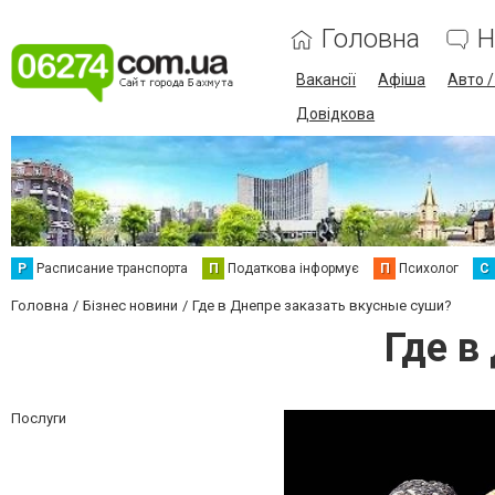
Головна
Н
Вакансії
Афіша
Авто 
Довідкова
Р
Расписание транспорта
П
Податкова інформує
П
Психолог
С
Головна
Бізнес новини
Где в Днепре заказать вкусные суши?
Где в
Послуги