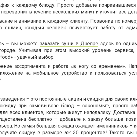
афия к каждому блюду. Просто добавьте понравившиеся
перезвонит в течение нескольких минут и уточнит все дета
ание и внимание к каждому клиенту. Позвонив по номер
з онлайн, каждый человек почувствует заботу от адм
сть – вы можете
заказать суши в Днепре
здесь по одни
ороде. Учитывая при этом высокий уровень сервиса, 
food
» - удачный выбор.
ение ассортимента и работа «в ногу со временем». На
иложение на мобильное устройство и пользоваться ус
.
аведения – это постоянные акции и скидки для своих кли
скидку при самовывозе блюд – сэкономьте, просто за
для всех клиентов, которые живут неподалеку. Доставка 
уществлена бесплатно – добавьте к заказу больше пози
рьера. Но самая большая скидка ожидает именинников – и
лучите скидку в размере аж 30 процентов! Такого вы 