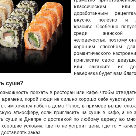
классическим или
доработанным рецепт
вкусно, полезно и до
красиво. Особенно попу
среди женской п
человечества, поэтому он
хорошим способом для
романтического настроени
пригласите свою девушк
или закажите их до
наверняка будет вам благо
ть суши?
озможность поехать в ресторан или кафе, чтобы отведать
о времени, порой люди не сильно хорошо себя чувствуют 
ты, им хочется побыть дома. Плюс, в примере выше, слож
кую атмосферу, если пригласить на суши в кафе, а не з
ть
суши в Днепре
с доставкой по любому адресу во мно
 хорошие условия: где-то не устроит цена, где-то – каче
 доставлять заказ.