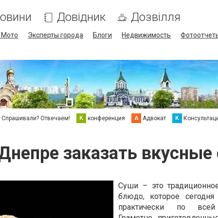
овини
Довідник
Дозвілля
/ Мото
Эксперты города
Блоги
Недвижимость
Фотоотчет
Спрашивали? Отвечаем!
К
конференция
А
Адвокат
К
Консультац
 Днепре заказать вкусные
Суши – это традиционно
блюдо, которое сегодня
практически по всей 
Грамотно приготовленны