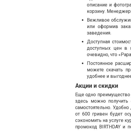
описание и фотогр
корзину. Менеджер 
Вежливое обслужив
или оформив зака
заведения.
Доступная стоимо
доступных цен в г
очевидно, что «
Papa
Постоянное расшир
можете скачать пр
удобнее и выгоднее
Акции и скидки
Еще одно преимущество з
здесь можно получить 
самостоятельно. Удобно 
от 600 гривен будет ос
сэкономить на услуге ку
промокод
BIRTHDAY
и по