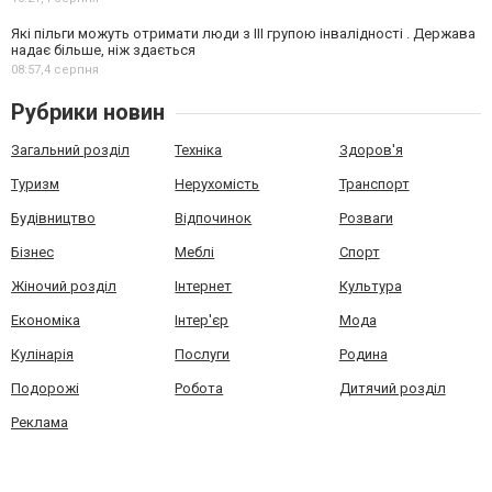
Які пільги можуть отримати люди з III групою інвалідності . Держава
надає більше, ніж здається
08:57,
4 серпня
Рубрики новин
Загальний розділ
Техніка
Здоров'я
Туризм
Нерухомість
Транспорт
Будівництво
Відпочинок
Розваги
Бізнес
Меблі
Спорт
Жіночий розділ
Інтернет
Культура
Економіка
Інтер'єр
Мода
Кулінарія
Послуги
Родина
Подорожі
Робота
Дитячий розділ
Реклама