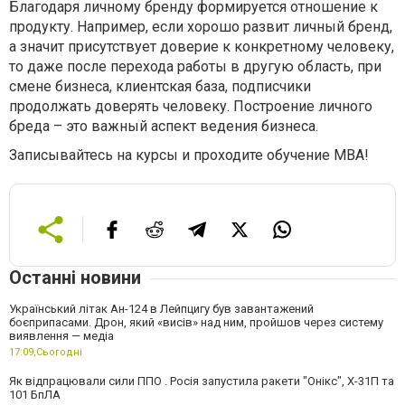
Благодаря личному бренду формируется отношение к
продукту. Например, если хорошо развит личный бренд,
а значит присутствует доверие к конкретному человеку,
то даже после перехода работы в другую область, при
смене бизнеса, клиентская база, подписчики
продолжать доверять человеку. Построение личного
бреда – это важный аспект ведения бизнеса.
Записывайтесь на курсы и проходите обучение MBA!
Останні новини
Український літак Ан-124 в Лейпцигу був завантажений
боєприпасами. Дрон, який «висів» над ним, пройшов через систему
виявлення — медіа
17:09,
Сьогодні
Як відпрацювали сили ППО . Росія запустила ракети "Онікс", Х-31П та
101 БпЛА