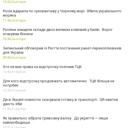
13:42,
Сьогодні
Росія вдарила по суховантажу у Чорному морі . Вбила українського
моряка
11:46,
Сьогодні
Росіяни знищили склади двох великих компаній у Києві . Ворог
атакував бізнеси
10:34,
Сьогодні
Зеленський обговорив із Рютте постачання ракет-перехоплювачів
для України
09:44,
Сьогодні
Хто не має права на відстрочку пояснив ТЦК
16:42,
4 серпня
Для кого відстрочку продовжать автоматично . ТЦК більше не
потрібен
12:35,
4 серпня
Де в Україні повністю скасували готівку в транспорті . QR-квитки
дають збій
11:43,
4 серпня
Як правильно зібрати тривожну валізу . До укриття — лише
найнеобхідніше
10:21,
4 серпня