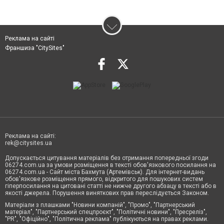
Реклама на сайті
Франшиза "CitySites"
Реклама на сайті:
rek@citysites.ua
Допускається цитування матеріалів без отримання попередньої згоди
06274.com.ua за умови розміщення в тексті обов'язкового посилання на
06274.com.ua - Сайт міста Бахмута (Артемівськ). Для інтернет-видань
обов'язкове розміщення прямого, відкритого для пошукових систем
гіперпосилання на цитовані статті не нижче другого абзацу в тексті або в
якості джерела. Порушення виняткових прав переслідується Законом.
Матеріали з плашками "Новини компаній", "Промо", "Партнерський
матеріал", "Партнерський спецпроєкт", "Політичні новини", "Пресреліз",
"PR", "Офіційно", "Політична реклама" публікуються на правах реклами.