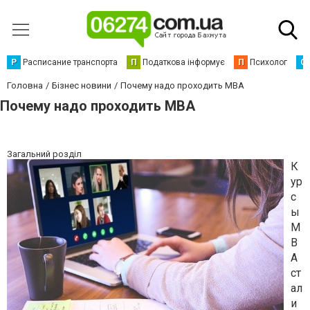
Р
Расписание транспорта
П
Податкова інформує
П
Психолог
С
Головна
Бізнес новини
Почему надо проходить MBA
Почему надо проходить MBA
Загальний розділ
К
ур
с
ы
M
B
A
ст
ал
и