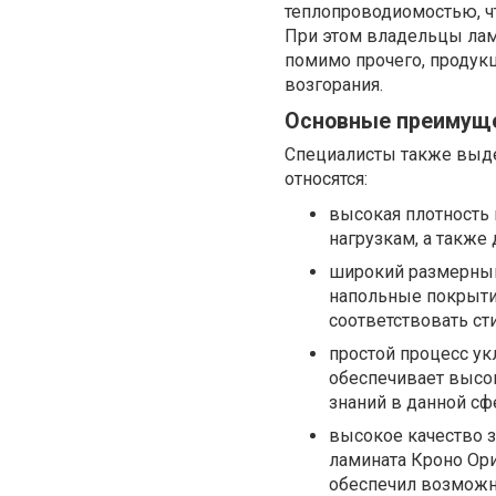
теплопроводиомостью, чт
При этом владельцы лами
помимо прочего, продук
возгорания.
Основные преимущес
Специалисты также выде
относятся:
высокая плотность 
нагрузкам, а также
широкий размерный
напольные покрыти
соответствовать ст
простой процесс ук
обеспечивает высо
знаний в данной сф
высокое качество з
ламината Кроно Ори
обеспечил возможно