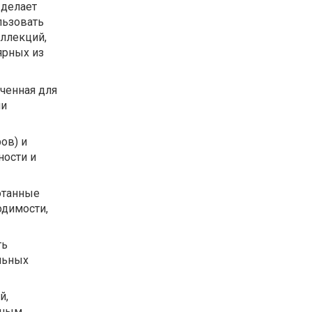
 делает
льзовать
оллекций,
ярных из
аченная для
ми
ов) и
ности и
ботанные
одимости,
ть
льных
й,
ьным