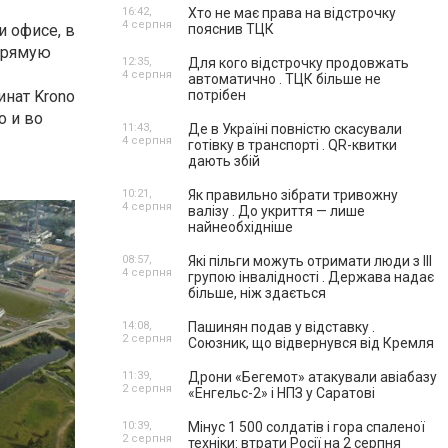
16:42,
Хто не має права на відстрочку
4 серпня
 офисе, в
пояснив ТЦК
апрямую
12:35,
Для кого відстрочку продовжать
4 серпня
автоматично . ТЦК більше не
нат Krono
потрібен
о и во
11:43,
Де в Україні повністю скасували
4 серпня
готівку в транспорті . QR-квитки
дають збій
10:21,
Як правильно зібрати тривожну
4 серпня
валізу . До укриття — лише
найнеобхідніше
08:57,
Які пільги можуть отримати люди з III
4 серпня
групою інвалідності . Держава надає
більше, ніж здається
14:08,
Пашинян подав у відставку .
2 серпня
Союзник, що відвернувся від Кремля
11:39,
Дрони «Бегемот» атакували авіабазу
2 серпня
«Енгельс-2» і НПЗ у Саратові
10:39,
Мінус 1 500 солдатів і гора спаленої
2 серпня
техніки: втрати Росії на 2 серпня