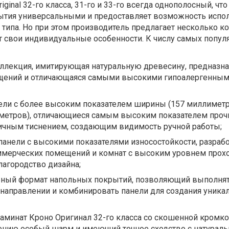
iginal 32-го класса, 31-го и 33-го всегда однополосный, что
тия универсальными и предоставляет возможность испо
типа. Но при этом производитель предлагает несколько к
т свои индивидуальные особенности. К числу самых попул
 коллекция, имитирующая натуральную древесину, предназн
щений и отличающаяся самыми высокими гипоалергенны
одели с более высоким показателем ширины (157 миллиметр
метров), отличающиеся самым высоким показателем проч
ичным тиснением, создающим видимость ручной работы;
– панели с высокими показателями износостойкости, разра
ммерческих помещений и комнат с высоким уровнем прох
агородство дизайна;
ьный формат напольных покрытий, позволяющий выполня
 направлении и комбинировать панели для создания уника
 ламинат Кроно Оригинал 32-го класса со скошенной кромко
нию особый шарм и имеющий точное сходство с натурал