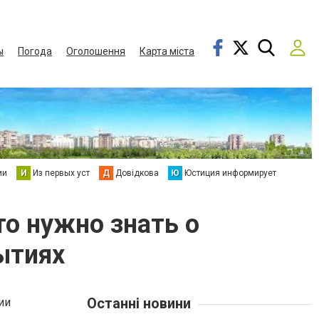
ы
Погода
Оголошення
Карта міста
ии
И
Из первых уст
Д
Довідкова
Ю
Юстиция информирует
то нужно знать о
ытиях
Останні новини
ии