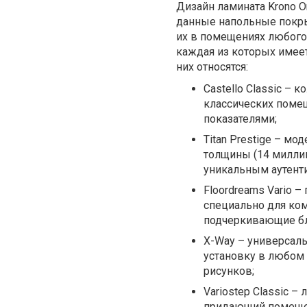
Дизайн ламината Krono Or
данные напольные покры
их в помещениях любого 
каждая из которых имее
них относятся:
Castello Classic –
классических поме
показателями;
Titan Prestige – м
толщины (14 милли
уникальным аутент
Floordreams Vario 
специально для ко
подчеркивающие бл
X-Way – универсал
установку в любом
рисунков;
Variostep Classic –
придающий помеще