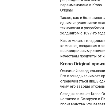
переименована в Krono
Original.
Также, как и большинств
одним из участников зна
технологии и разработк
холдингом с 1897-го года
Как отмечают владельцы х
компания, созданная с а
инновационным решениям
качествам продукты от 
Krono Original про
Основной завод компании
Его площадь занимает пр
ограничиваться лишь од
чему его заводы открыва
Сегодня ламинат Krono Or
но также в Беларуси и П
производства, что делае