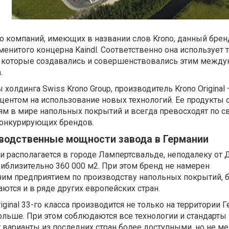
о компаний, имеющих в названии слов Krono, данный брен
менитого концерна Kaindl. Соответственно она использует 
и, которые создавались и совершенствовались этим межд
.
олдинга Swiss Krono Group, производитель Krono Original 
кцентом на использование новых технологий. Ее продукты о
 в мире напольных покрытий и всегда превосходят по с
конкурирующих брендов.
изводственные мощности завода в Германии
 располагается в городе Лампертсвальде, неподалеку от 
иблизительно 360 000 м2. При этом бренд не намерен
ним предприятием по производству напольных покрытий, 
ются и в ряде других европейских стран.
iginal 33-го класса производится не только на территории 
ольше. При этом соблюдаются все технологии и стандарты
т варианты из последних стран более доступными, но не м