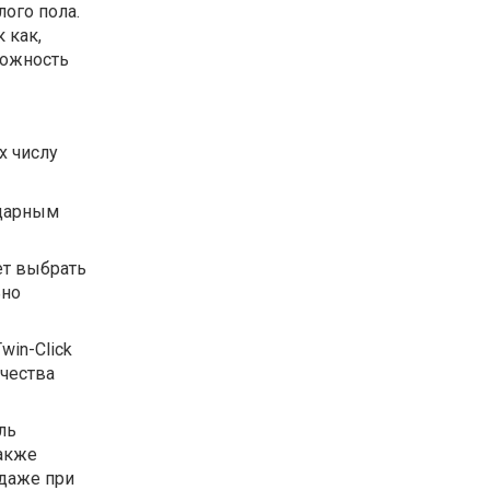
лого пола.
 как,
можность
х числу
ударным
ет выбрать
ьно
win-Click
чества
ль
также
 даже при