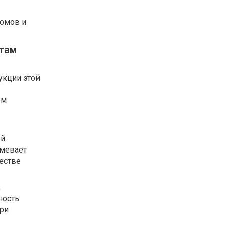
домов и
ртам
укции этой
ом
ой
умевает
честве
,
ность
ри