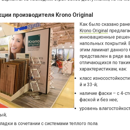
ции производителя Krono Original
Как было сказано ране
Krono Original
предлага
инновационные решен
напольных покрытий. В
этим ламинат данного
представлен в ряде ва
отличающихся по таки
характеристикам, как:
класс износостойкости 
й и 33-й;
наличие фаски – с 4-с
фаской и без нее;
уровень влагостойкос
ый;
адки в сочетании с системами теплого пола.