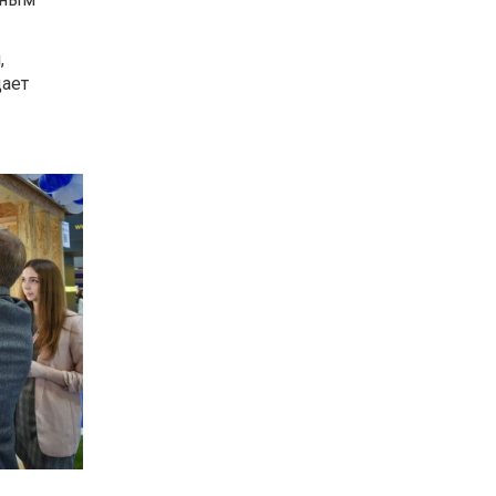
,
щает