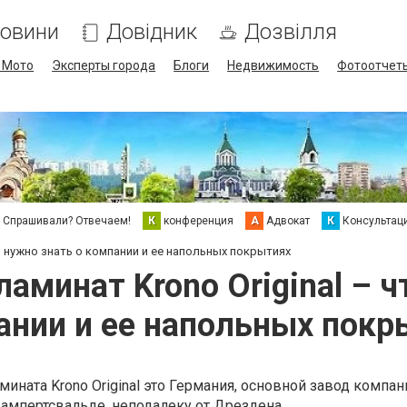
овини
Довідник
Дозвілля
/ Мото
Эксперты города
Блоги
Недвижимость
Фотоотчет
Спрашивали? Отвечаем!
К
конференция
А
Адвокат
К
Консультац
то нужно знать о компании и ее напольных покрытиях
ламинат Krono Original – ч
ании и ее напольных покр
мината Krono Original это Германия, основной завод компан
Лампертсвальде, неподалеку от Дрездена.