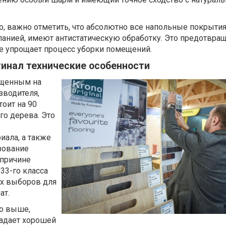
, важно отметить, что абсолютно все напольные покрытия
анией, имеют антистатическую обработку. Это предотвра
же упрощает процесс уборки помещений.
инал технические особенности
ещенным на
зводителя,
тоит на 90
го дерева. Это
иала, а также
зование
 причине
33-го класса
их выборов для
ат.
о выше,
адает хорошей