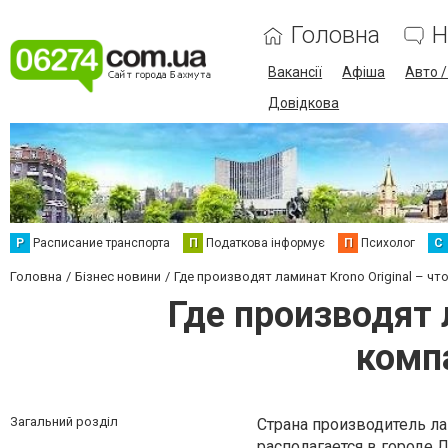
Головна
Н
Вакансії
Афіша
Авто 
Довідкова
Р
Расписание транспорта
П
Податкова інформує
П
Психолог
С
Головна
Бізнес новини
Где производят ламинат Krono Original – ч
Где производят 
комп
Загальний розділ
Страна производитель ла
располагается в городе 