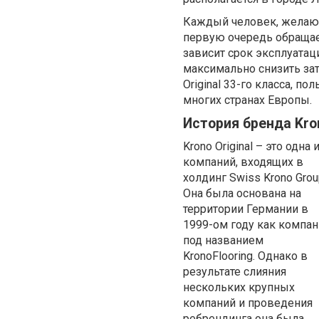
Каждый человек, желающ
первую очередь обращае
зависит срок эксплуатац
максимально снизить за
Original 33-го класса, п
многих странах Европы.
История бренда Kron
Krono Original – это одна 
компаний, входящих в
холдинг Swiss Krono Grou
Она была основана на
территории Германии в
1999-ом году как компан
под названием
KronoFlooring. Однако в
результате слияния
нескольких крупных
компаний и проведения
ребрендинга она была