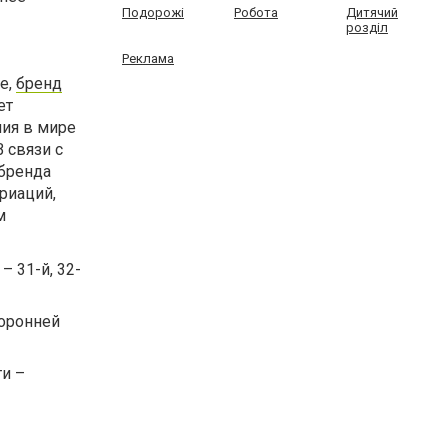
Подорожі
Робота
Дитячий
розділ
Реклама
е,
бренд
ет
ия в мире
 связи с
 бренда
риаций,
м
– 31-й, 32-
торонней
ти –