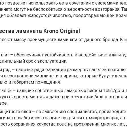
о позволяет использовать ее в сочетании с системами теп
ната могут не беспокоиться о вероятности возгорания. Так
ция обладает жароустойчивостью, предотвращающей воз
тва ламината Krono Original
ляют массу преимуществ ламината от данного бренда. К и
плит – обеспечивает устойчивость к воздействию влаги, 
 длительный срок эксплуатации;
 ряд – наличие ряда вариаций размеров панелей позволя
я с соотношением длины и ширины, которые будут идеал
илю и габаритам помещения;
ладки – наличие собственных замковых систем 1clic2go и T
кую скорость монтажа даже при отсутствии большого коли
ере;
ащитного слоя – по заявлению специалистов, производите
гинал позаботился о защите покрытия от микротрещин, а 
сть сохранения качества пола на протяжении многих лет,