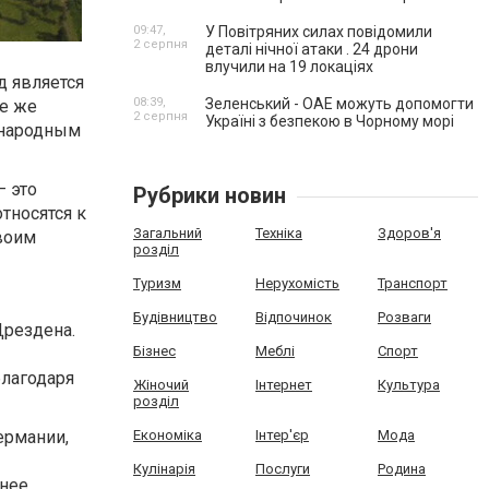
09:47,
У Повітряних силах повідомили
2 серпня
деталі нічної атаки . 24 дрони
влучили на 19 локаціях
д является
08:39,
Зеленський - ОАЕ можуть допомогти
те же
2 серпня
Україні з безпекою в Чорному морі
ународным
– это
Рубрики новин
тносятся к
Загальний
Техніка
Здоров'я
воим
розділ
Туризм
Нерухомість
Транспорт
Будівництво
Відпочинок
Розваги
Дрездена.
Бізнес
Меблі
Спорт
благодаря
Жіночий
Інтернет
Культура
розділ
Германии,
Економіка
Інтер'єр
Мода
Кулінарія
Послуги
Родина
енее