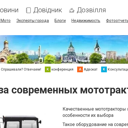
овини
Довідник
Дозвілля
/ Мото
Эксперты города
Блоги
Недвижимость
Фотоотчет
Спрашивали? Отвечаем!
К
конференция
А
Адвокат
К
Консультац
за современных мототрак
Качественные мототракторы 
особенности их выбора
Такое оборудование на совр