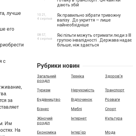
готівку в транспорті . QR-квитки
дають збій
та, лучше
10:21,
Як правильно зібрати тривожну
4 серпня
валізу . До укриття — лише
найнеобхідніше
ше его
08:57,
Які пільги можуть отримати люди з III
4 серпня
групою інвалідності . Держава надає
приобрести
більше, ніж здається
я с
Рубрики новин
Загальний
Техніка
Здоров'я
розділ
уживание,
Туризм
Нерухомість
Транспорт
ва.
Будівництво
Відпочинок
Розваги
ся за
ставляет
Бізнес
Меблі
Спорт
Жіночий
Інтернет
Культура
м. Им
розділ
остях. На
Економіка
Інтер'єр
Мода