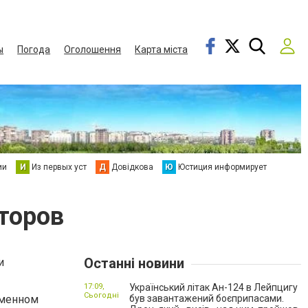
ы
Погода
Оголошення
Карта міста
ии
И
Из первых уст
Д
Довідкова
Ю
Юстиция информирует
торов
Останні новини
и
17:09,
Український літак Ан-124 в Лейпцигу
Сьогодні
еменном
був завантажений боєприпасами.