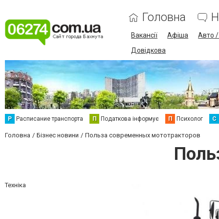
Головна
Н
Вакансії
Афіша
Авто 
Довідкова
Р
Расписание транспорта
П
Податкова інформує
П
Психолог
С
Головна
Бізнес новини
Польза современных мототракторов
Поль
Техніка