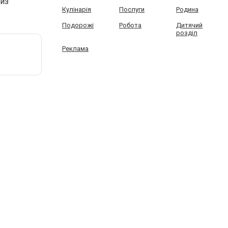
из
Кулінарія
Послуги
Родина
Подорожі
Робота
Дитячий
розділ
Реклама