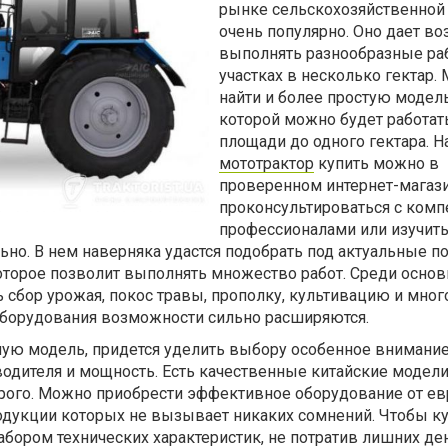
рынке сельскохозяйственной
очень популярно. Оно дает в
выполнять разнообразные ра
участках в несколько гектар.
найти и более простую модель
которой можно будет работат
площади до одного гектара. 
мототрактор
купить можно в
проверенном интернет-магази
проконсультироваться с ком
профессионалами или изучит
ьно. В нем наверняка удастся подобрать под актуальные п
оторое позволит выполнять множество работ. Среди осно
сбор урожая, покос травы, прополку, культивацию и много
борудования возможности сильно расширяются.
ую модель, придется уделить выбору особенное внимание
одителя и мощность. Есть качественные китайские модели
орого. Можно приобрести эффективное оборудование от е
одукции которых не вызывает никаких сомнений. Чтобы к
бором технических характеристик, не потратив лишних де