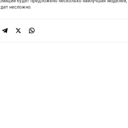
рмации будет предложено несколько наилучших моделей, 
удет несложно.