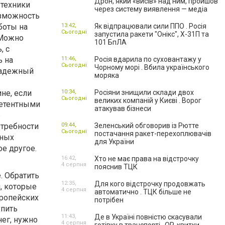
Дрон, який «висів» над ним, пройшов
 техники
через систему виявлення — медіа
озможность
боты на
13:42,
Як відпрацювали сили ППО . Росія
Сьогодні
запустила ракети "Онікс", Х-31П та
 Можно
101 БпЛА
, с
ь на
11:46,
Росія вдарила по суховантажу у
Сьогодні
Чорному морі . Вбила українського
Надежный
моряка
не, если
10:34,
Росіяни знищили склади двох
Сьогодні
великих компаній у Києві . Ворог
петентными
атакував бізнеси
ь
отребности
09:44,
Зеленський обговорив із Рютте
Сьогодні
постачання ракет-перехоплювачів
вных
для України
е другое.
16:42,
Хто не має права на відстрочку
4 серпня
пояснив ТЦК
. Обратить
12:35,
Для кого відстрочку продовжать
, которые
4 серпня
автоматично . ТЦК більше не
вропейских
потрібен
упить
11:43,
Де в Україні повністю скасували
нег, нужно
4 серпня