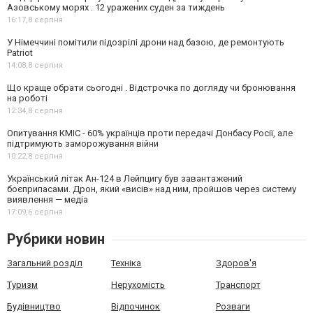
Азовському морях . 12 уражених суден за тиждень
16:17,
8 серпня
У Німеччині помітили підозрілі дрони над базою, де ремонтують
Patriot
14:08,
8 серпня
Що краще обрати сьогодні . Відстрочка по догляду чи бронювання
на роботі
12:34,
8 серпня
Опитування КМІС - 60% українців проти передачі Донбасу Росії, але
підтримують заморожування війни
10:22,
8 серпня
Український літак Ан-124 в Лейпцигу був завантажений
боєприпасами. Дрон, який «висів» над ним, пройшов через систему
виявлення — медіа
17:09,
6 серпня
Рубрики новин
Загальний розділ
Техніка
Здоров'я
Туризм
Нерухомість
Транспорт
Будівництво
Відпочинок
Розваги