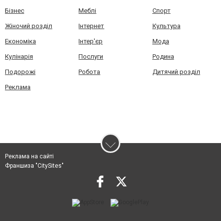
Бізнес
Меблі
Спорт
Жіночий розділ
Інтернет
Культура
Економіка
Інтер'єр
Мода
Кулінарія
Послуги
Родина
Подорожі
Робота
Дитячий розділ
Реклама
Реклама на сайті
Франшиза "CitySites"