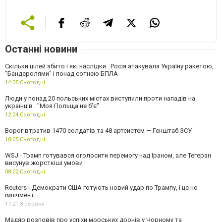
Останні новини
Скільки цілей збито і які наслідки . Росія атакувала Україну ракетою,
"Бандеролями" і понад сотнею БПЛА
14:35,
Сьогодні
Люди у понад 20 польських містах виступили проти нападів на
українців : "Моя Польща не б'є"
12:24,
Сьогодні
Ворог втратив 1470 солдатів та 48 артсистем — Генштаб ЗСУ
10:05,
Сьогодні
WSJ - Трамп готувався оголосити перемогу над Іраном, але Тегеран
висунув жорсткіші умови
08:22,
Сьогодні
Reuters - Демократи США готують новий удар по Трампу, і це не
імпічмент
17:21,
8 серпня
Мадяр розповів про успіхи морських дронів у Чорному та