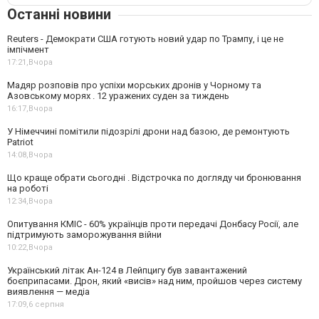
Останні новини
Reuters - Демократи США готують новий удар по Трампу, і це не
імпічмент
17:21,
Вчора
Мадяр розповів про успіхи морських дронів у Чорному та
Азовському морях . 12 уражених суден за тиждень
16:17,
Вчора
У Німеччині помітили підозрілі дрони над базою, де ремонтують
Patriot
14:08,
Вчора
Що краще обрати сьогодні . Відстрочка по догляду чи бронювання
на роботі
12:34,
Вчора
Опитування КМІС - 60% українців проти передачі Донбасу Росії, але
підтримують заморожування війни
10:22,
Вчора
Український літак Ан-124 в Лейпцигу був завантажений
боєприпасами. Дрон, який «висів» над ним, пройшов через систему
виявлення — медіа
17:09,
6 серпня