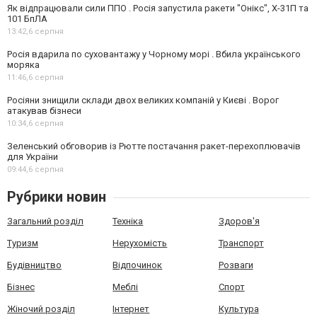
Як відпрацювали сили ППО . Росія запустила ракети "Онікс", Х-31П та
101 БпЛА
13:42,
6 серпня
Росія вдарила по суховантажу у Чорному морі . Вбила українського
моряка
11:46,
6 серпня
Росіяни знищили склади двох великих компаній у Києві . Ворог
атакував бізнеси
10:34,
6 серпня
Зеленський обговорив із Рютте постачання ракет-перехоплювачів
для України
09:44,
6 серпня
Рубрики новин
Загальний розділ
Техніка
Здоров'я
Туризм
Нерухомість
Транспорт
Будівництво
Відпочинок
Розваги
Бізнес
Меблі
Спорт
Жіночий розділ
Інтернет
Культура