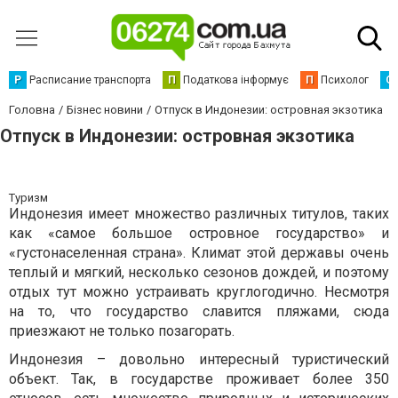
Р
Расписание транспорта
П
Податкова інформує
П
Психолог
С
Головна
Бізнес новини
Отпуск в Индонезии: островная экзотика
Отпуск в Индонезии: островная экзотика
Туризм
Индонезия имеет множество различных титулов, таких
как «самое большое островное государство» и
«густонаселенная страна». Климат этой державы очень
теплый и мягкий, несколько сезонов дождей, и поэтому
отдых тут можно устраивать круглогодично. Несмотря
на то, что государство славится пляжами, сюда
приезжают не только позагорать.
Индонезия – довольно интересный туристический
объект. Так, в государстве проживает более 350