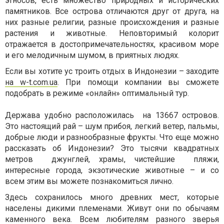
этносов, есть множество природных и исторических
памятников. Все острова отличаются друг от друга, на
них разные религии, разные происхождения и разные
растения и животные. Неповторимый колорит
отражается в достопримечательностях, красивом море
и его мелодичным шумом, в приятных людях.
Если вы хотите ус троить отдых в Индонезии – заходите
на w-t.com.ua
. При помощи компании вы сможете
подобрать в режиме «онлайн» оптимальный тур.
Держава удобно расположилась на 13667 островов.
Это настоящий рай – шум прибоя, легкий ветер, пальмы,
добрые люди и разнообразные фрукты. Что еще можно
рассказать об Индонезии? Это тысячи квадратных
метров джунглей, храмы, чистейшие пляжи,
интересные города, экзотические животные – и со
всем этим вы можете познакомиться лично.
Здесь сохранилось много древних мест, которые
населены дикими племенами. Живут они по обычаям
каменного века. Всем любителям разного зверья