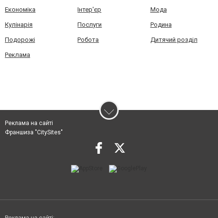
Економіка
Інтер'єр
Мода
Кулінарія
Послуги
Родина
Подорожі
Робота
Дитячий розділ
Реклама
Реклама на сайті
Франшиза "CitySites"