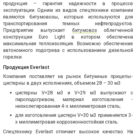
продукция – гарантия надежности в процессе
эксплуатации. Одним из видов спецтехники компании
являются битумовозы, которые используются для
транспортирования темных нефтепродуктов.
Предприятие выпускает
битумовоз
облегченной
конструкции
Euro Light
в котором обеспечена
максимальная теплоизоляция. Возможно обеспечение
автономного подогрева с использованием дизельной
горелки.
Продукция
Everlast
Компания поставляет на рынок битумные прицепы-
цистерны в двух исполнениях, объемом 28 – 30 м3:
цистерны V=28 м3 и V=29 м3 выпускают с
пароподогревом, материал изготовления -
низколегированная 4-х миллиметровая сталь;
для изготовления цистерн V=30 м3
применяется 3-
х
миллиметровая коррозионностойкая
сталь
.
Спецтехнику
Everlast
отличает высокое качество. На