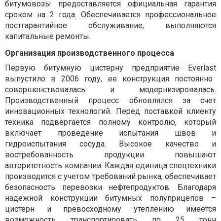
битумовозы предоставляется официальная гарантия
сроком на 2 года. Обеспечивается профессиональное
постгарантийное обслуживание, выполняются
капитальные ремонты.
Организация производственного процесса
Первую битумную цистерну предприятие
Everlast
выпустило в 2006 году, ее конструкция постоянно
совершенствовалась и модернизировалась.
Производственный процесс обновлялся за счет
инновационных технологий. Перед поставкой клиенту
техника подвергается полному контролю, который
включает проведение испытания швов и
гидроиспытания сосуда. Высокое качество и
востребованность продукции повышают
авторитетность компании. Каждая единица спецтехники
производится с учетом требований рынка, обеспечивает
безопасность перевозки нефтепродуктов. Благодаря
надежной конструкции битумных полуприцепов –
цистерн и превосходному утеплению имеется
возможность транспортировать по 25 тонн