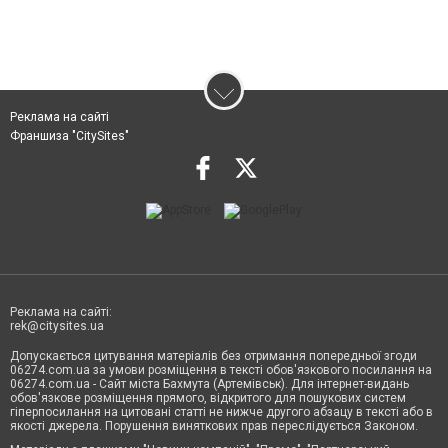
Реклама на сайті
Франшиза "CitySites"
Реклама на сайті:
rek@citysites.ua
Допускається цитування матеріалів без отримання попередньої згоди
06274.com.ua за умови розміщення в тексті обов'язкового посилання на
06274.com.ua - Сайт міста Бахмута (Артемівськ). Для інтернет-видань
обов'язкове розміщення прямого, відкритого для пошукових систем
гіперпосилання на цитовані статті не нижче другого абзацу в тексті або в
якості джерела. Порушення виняткових прав переслідується Законом.