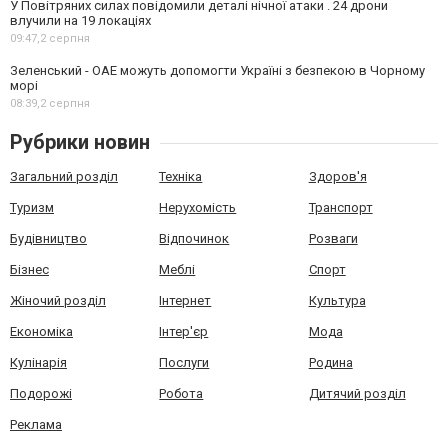
У Повітряних силах повідомили деталі нічної атаки . 24 дрони
влучили на 19 локаціях
09:47,
2 серпня
Зеленський - ОАЕ можуть допомогти Україні з безпекою в Чорному
морі
08:39,
2 серпня
Рубрики новин
Загальний розділ
Техніка
Здоров'я
Туризм
Нерухомість
Транспорт
Будівництво
Відпочинок
Розваги
Бізнес
Меблі
Спорт
Жіночий розділ
Інтернет
Культура
Економіка
Інтер'єр
Мода
Кулінарія
Послуги
Родина
Подорожі
Робота
Дитячий розділ
Реклама