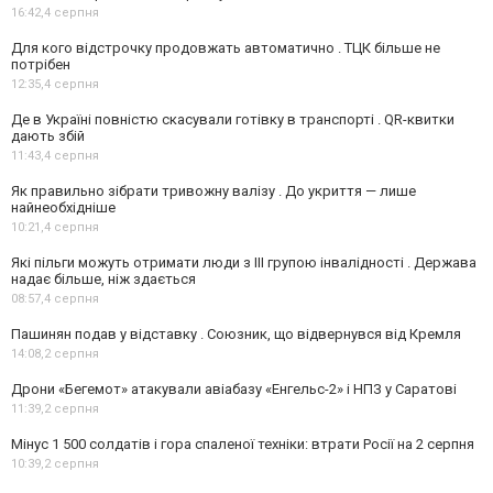
16:42,
4 серпня
Для кого відстрочку продовжать автоматично . ТЦК більше не
потрібен
12:35,
4 серпня
Де в Україні повністю скасували готівку в транспорті . QR-квитки
дають збій
11:43,
4 серпня
Як правильно зібрати тривожну валізу . До укриття — лише
найнеобхідніше
10:21,
4 серпня
Які пільги можуть отримати люди з III групою інвалідності . Держава
надає більше, ніж здається
08:57,
4 серпня
Пашинян подав у відставку . Союзник, що відвернувся від Кремля
14:08,
2 серпня
Дрони «Бегемот» атакували авіабазу «Енгельс-2» і НПЗ у Саратові
11:39,
2 серпня
Мінус 1 500 солдатів і гора спаленої техніки: втрати Росії на 2 серпня
10:39,
2 серпня