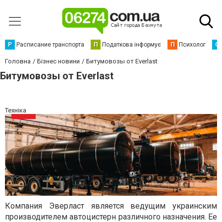
Р
Расписание транспорта
П
Податкова інформує
П
Психолог
С
Головна
Бізнес новини
Битумовозы от Everlast
Битумовозы от Everlast
Техніка
Компания
Эверласт
является ведущим украинским
производителем автоцистерн различного назначения. Ее