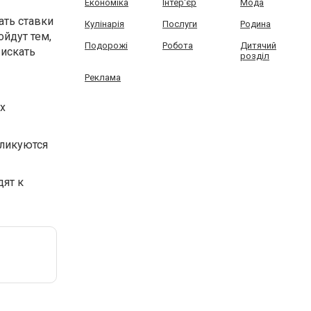
Економіка
Інтер'єр
Мода
ать ставки
Кулінарія
Послуги
Родина
ойдут тем,
Подорожі
Робота
Дитячий
 искать
розділ
Реклама
х
бликуются
дят к