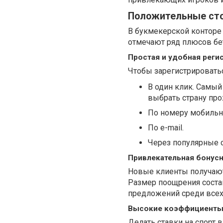
Положительные ст
В букмекерской конторе
отмечают ряд плюсов бе
Простая и удобная реги
Чтобы зарегистрироватьс
В один клик. Самый
выбрать страну про
По номеру мобильн
По e-mail.
Через популярные с
Привлекательная бонусн
Новые клиенты получают
Размер поощрения соста
предложений среди всех
Высокие коэффициент
Делать ставки на спорт 