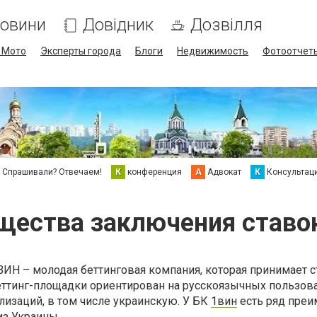
овини
Довідник
Дозвілля
/ Мото
Эксперты города
Блоги
Недвижимость
Фотоотчет
Спрашивали? Отвечаем!
К
конференция
А
Адвокат
К
Консультац
ества заключения ставо
ИН – молодая беттинговая компания, которая принимает с
 беттинг-площадки ориентирован на русскоязычных пользова
изаций, в том числе украинскую. У БК
1вин
есть ряд преи
з Украины.