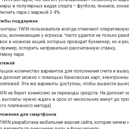
ниры в популярных видах спорта – футболе, теннисе, хокке
лючить пари с маржой 3-4%.
лужбы поддержки
конторы 1WIN пользователи всегда отмечают оперативну
сы, возникающие у игроков. Часто удается не только разо
вок и нюансах акций, которые проводит букмекер, но и ре
пример, оспорить неправильно рассчитанную ставку,
тмену пари.
атежей
льшое количество вариантов для пополнения счета и выво
на депозит можно с помощью банковских карт, электронны
латежей. Эти же варианты доступны, чтобы вывести выи
IN не берет комиссию за переводы средств. На депозит з
 выплаты нужно ждать в срок от нескольких минут до трех
го платежного метода).
иложения для смартфонов
WIN разработана мобильная версия сайта, которая ничем 
го варианта по внешнему виду и функционалу.