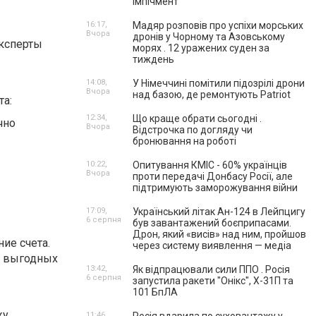
імпічмент
16:17,
Мадяр розповів про успіхи морських
Вчора
дронів у Чорному та Азовському
эксперты
морях . 12 уражених суден за
тиждень
14:08,
У Німеччині помітили підозрілі дрони
Вчора
над базою, де ремонтують Patriot
та:
12:34,
Що краще обрати сьогодні .
чно
Вчора
Відстрочка по догляду чи
бронювання на роботі
10:22,
Опитування КМІС - 60% українців
Вчора
проти передачі Донбасу Росії, але
підтримують заморожування війни
17:09,
Український літак Ан-124 в Лейпцигу
6 серпня
був завантажений боєприпасами.
Дрон, який «висів» над ним, пройшов
ие счета.
через систему виявлення — медіа
х выгодных
13:42,
Як відпрацювали сили ППО . Росія
6 серпня
запустила ракети "Онікс", Х-31П та
101 БпЛА
у,
11:46,