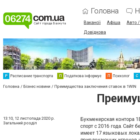
Головна
Н
Вакансії
Афіша
Авто 
Довідкова
Р
Расписание транспорта
П
Податкова інформує
П
Психолог
С
Головна
Бізнес новини
Преимущества заключения ставок в 1WIN
Преимущ
13:10,
12 листопада 2020 р.
Букмекерская контора 1В
Загальний розділ
спорт с 2016 года. Сайт
имеет 17 языковых локал
привлекающих игроков и