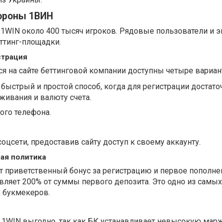
ороны 1ВИН
 1WIN около 400 тысяч игроков. Рядовые пользователи и 
ттинг-площадки.
страция
я на сайте беттинговой компании доступны четыре вариан
 быстрый и простой способ, когда для регистрации достато
живания и валюту счета.
ого телефона.
оцсети, предоставив сайту доступ к своему аккаунту.
ая политика
 приветственный бонус за регистрацию и первое пополнен
вляет 200% от суммы первого депозита. Это одно из самы
 букмекеров.
ы
в 1WIN выгодно, так как БК устанавливает невысокую марж