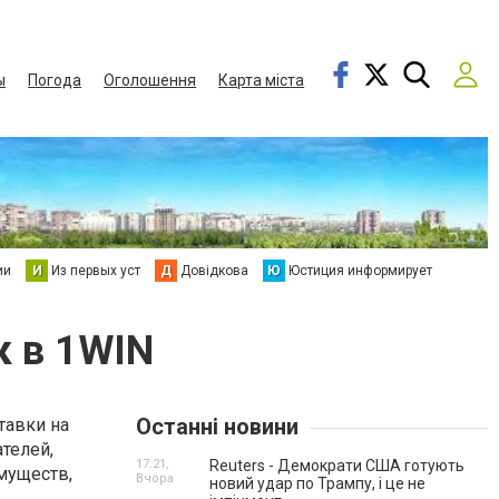
ы
Погода
Оголошення
Карта міста
ии
И
Из первых уст
Д
Довідкова
Ю
Юстиция информирует
к в 1WIN
Останні новини
тавки на
телей,
17:21,
Reuters - Демократи США готують
муществ,
Вчора
новий удар по Трампу, і це не