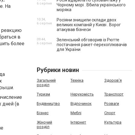
Росія вдарила по суховантажу у
6 серпня
Чорному морі . Вбила українського
е. На
моряка
10:34,
Росіяни знищили склади двох
6 серпня
великих компаній у Києві . Ворог
атакував бізнеси
ю реакцию
браться в
09:44,
Зеленський обговорив із Рютте
шить более
6 серпня
постачання ракет-перехоплювачів
для України
Рубрики новин
да
х
Загальний
Техніка
Здоров'я
розділ
грыши.
Туризм
Нерухомість
Транспорт
ачисление
 дней (в
Будівництво
Відпочинок
Розваги
Бізнес
Меблі
Спорт
Жіночий
Інтернет
Культура
розділ
не