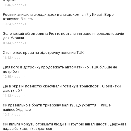
11:46,
6 серпня
Росіяни знищили склади двох великих компаній у Києві . Ворог
атакував бізнеси
10:34,
6 серпня
Зеленський обговорив із Рютте постачання ракет-перехоплювачів
для України
09:44,
6 серпня
Хто не має права на відстрочку пояснив ТЦК
16:42,
4 серпня
Для кого відстрочку продовжать автоматично . ТЦК більше не
потрібен
12:35,
4 серпня
Де в Україні повністю скасували готівку в транспорті . QR-квитки
дають збій
11:43,
4 серпня
Як правильно зібрати тривожну валізу . До укриття — лише
найнеобхідніше
10:21,
4 серпня
Які пільги можуть отримати люди з III групою інвалідності . Держава
надає більше, ніж здається