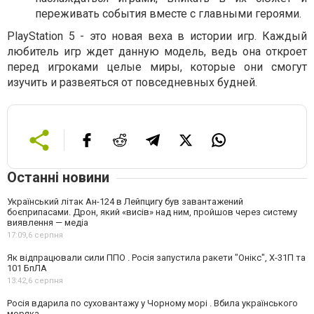
переживать события вместе с главными героями.
PlayStation 5 - это новая веха в истории игр. Каждый
любитель игр ждет данную модель, ведь она откроет
перед игроками целые миры, которые они смогут
изучить и развеяться от повседневных будней.
Останні новини
Український літак Ан-124 в Лейпцигу був завантажений
боєприпасами. Дрон, який «висів» над ним, пройшов через систему
виявлення — медіа
17:09,
6 серпня
Як відпрацювали сили ППО . Росія запустила ракети "Онікс", Х-31П та
101 БпЛА
13:42,
6 серпня
Росія вдарила по суховантажу у Чорному морі . Вбила українського
моряка