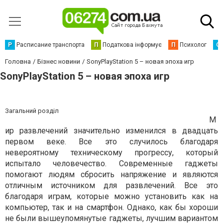
Р
Расписание транспорта
П
Податкова інформує
П
Психолог
С
Головна
Бізнес новини
SonyPlayStation 5 – новая эпоха игр
SonyPlayStation 5 – новая эпоха игр
Загальний розділ
М
ир развлечений значительно изменился в двадцать
первом веке. Все это случилось благодаря
невероятному техническому прогрессу, который
испытало человечество. Современные гаджеты
помогают людям сбросить напряжение и являются
отличным источником для развлечений. Все это
благодаря играм, которые можно установить как на
компьютер, так и на смартфон. Однако, как бы хороши
не были вышеупомянутые гаджеты, лучшим вариантом