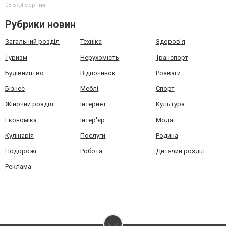
08:57,
4 серпня
Рубрики новин
Загальний розділ
Техніка
Здоров'я
Туризм
Нерухомість
Транспорт
Будівництво
Відпочинок
Розваги
Бізнес
Меблі
Спорт
Жіночий розділ
Інтернет
Культура
Економіка
Інтер'єр
Мода
Кулінарія
Послуги
Родина
Подорожі
Робота
Дитячий розділ
Реклама