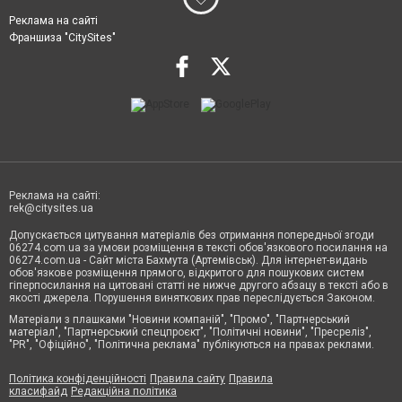
Реклама на сайті
Франшиза "CitySites"
Реклама на сайті:
rek@citysites.ua
Допускається цитування матеріалів без отримання попередньої згоди
06274.com.ua за умови розміщення в тексті обов'язкового посилання на
06274.com.ua - Сайт міста Бахмута (Артемівськ). Для інтернет-видань
обов'язкове розміщення прямого, відкритого для пошукових систем
гіперпосилання на цитовані статті не нижче другого абзацу в тексті або в
якості джерела. Порушення виняткових прав переслідується Законом.
Матеріали з плашками "Новини компаній", "Промо", "Партнерський
матеріал", "Партнерський спецпроєкт", "Політичні новини", "Пресреліз",
"PR", "Офіційно", "Політична реклама" публікуються на правах реклами.
Політика конфіденційності
Правила сайту
Правила
класифайд
Редакційна політика