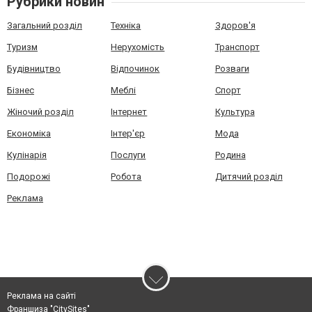
Рубрики новин
Загальний розділ
Техніка
Здоров'я
Туризм
Нерухомість
Транспорт
Будівництво
Відпочинок
Розваги
Бізнес
Меблі
Спорт
Жіночий розділ
Інтернет
Культура
Економіка
Інтер'єр
Мода
Кулінарія
Послуги
Родина
Подорожі
Робота
Дитячий розділ
Реклама
Реклама на сайті
Франшиза "CitySites"