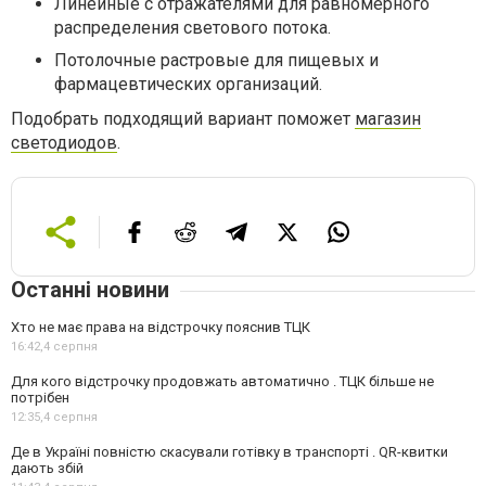
Линейные с отражателями для равномерного
распределения светового потока.
Потолочные растровые для пищевых и
фармацевтических организаций.
Подобрать подходящий вариант поможет
магазин
светодиодов
.
Останні новини
Хто не має права на відстрочку пояснив ТЦК
16:42,
4 серпня
Для кого відстрочку продовжать автоматично . ТЦК більше не
потрібен
12:35,
4 серпня
Де в Україні повністю скасували готівку в транспорті . QR-квитки
дають збій