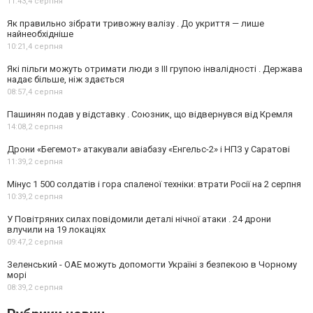
11:43,
4 серпня
Як правильно зібрати тривожну валізу . До укриття — лише
найнеобхідніше
10:21,
4 серпня
Які пільги можуть отримати люди з III групою інвалідності . Держава
надає більше, ніж здається
08:57,
4 серпня
Пашинян подав у відставку . Союзник, що відвернувся від Кремля
14:08,
2 серпня
Дрони «Бегемот» атакували авіабазу «Енгельс-2» і НПЗ у Саратові
11:39,
2 серпня
Мінус 1 500 солдатів і гора спаленої техніки: втрати Росії на 2 серпня
10:39,
2 серпня
У Повітряних силах повідомили деталі нічної атаки . 24 дрони
влучили на 19 локаціях
09:47,
2 серпня
Зеленський - ОАЕ можуть допомогти Україні з безпекою в Чорному
морі
08:39,
2 серпня