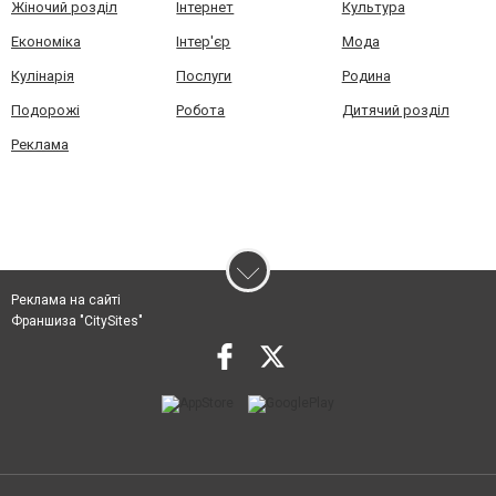
Жіночий розділ
Інтернет
Культура
Економіка
Інтер'єр
Мода
Кулінарія
Послуги
Родина
Подорожі
Робота
Дитячий розділ
Реклама
Реклама на сайті
Франшиза "CitySites"