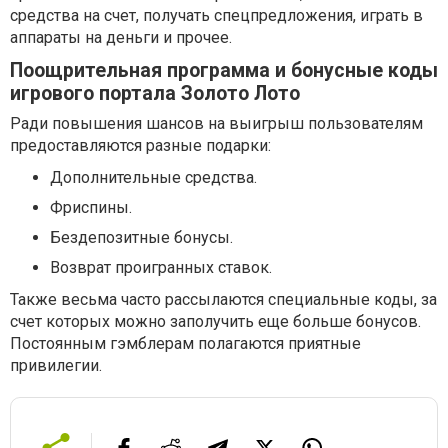
средства на счет, получать спецпредложения, играть в
аппараты на деньги и прочее.
Поощрительная программа и бонусные коды
игрового портала Золото Лото
Ради повышения шансов на выигрыш пользователям
предоставляются разные подарки:
Дополнительные средства.
Фриспины.
Бездепозитные бонусы.
Возврат проигранных ставок.
Также весьма часто рассылаются специальные коды, за
счет которых можно заполучить еще больше бонусов.
Постоянным гэмблерам полагаются приятные
привилегии.