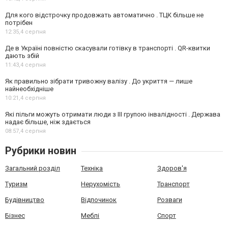
Для кого відстрочку продовжать автоматично . ТЦК більше не
потрібен
12:35,
4 серпня
Де в Україні повністю скасували готівку в транспорті . QR-квитки
дають збій
11:43,
4 серпня
Як правильно зібрати тривожну валізу . До укриття — лише
найнеобхідніше
10:21,
4 серпня
Які пільги можуть отримати люди з III групою інвалідності . Держава
надає більше, ніж здається
08:57,
4 серпня
Рубрики новин
Загальний розділ
Техніка
Здоров'я
Туризм
Нерухомість
Транспорт
Будівництво
Відпочинок
Розваги
Бізнес
Меблі
Спорт