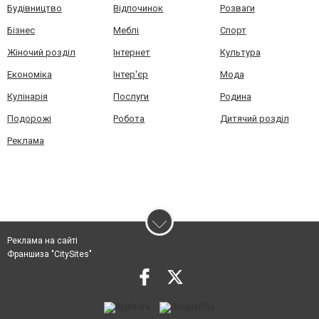
Будівництво
Відпочинок
Розваги
Бізнес
Меблі
Спорт
Жіночий розділ
Інтернет
Культура
Економіка
Інтер'єр
Мода
Кулінарія
Послуги
Родина
Подорожі
Робота
Дитячий розділ
Реклама
Реклама на сайті
Франшиза "CitySites"