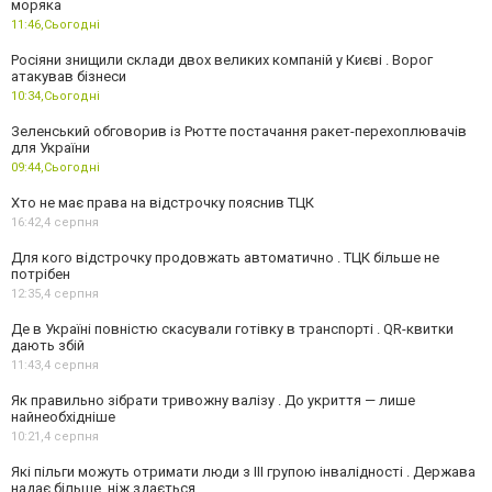
моряка
11:46,
Сьогодні
Росіяни знищили склади двох великих компаній у Києві . Ворог
атакував бізнеси
10:34,
Сьогодні
Зеленський обговорив із Рютте постачання ракет-перехоплювачів
для України
09:44,
Сьогодні
Хто не має права на відстрочку пояснив ТЦК
16:42,
4 серпня
Для кого відстрочку продовжать автоматично . ТЦК більше не
потрібен
12:35,
4 серпня
Де в Україні повністю скасували готівку в транспорті . QR-квитки
дають збій
11:43,
4 серпня
Як правильно зібрати тривожну валізу . До укриття — лише
найнеобхідніше
10:21,
4 серпня
Які пільги можуть отримати люди з III групою інвалідності . Держава
надає більше, ніж здається