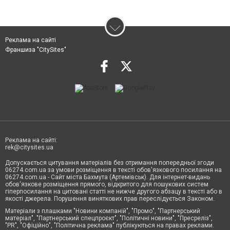
Реклама на сайті
Франшиза "CitySites"
Реклама на сайті:
rek@citysites.ua
Допускається цитування матеріалів без отримання попередньої згоди
06274.com.ua за умови розміщення в тексті обов'язкового посилання на
06274.com.ua - Сайт міста Бахмута (Артемівськ). Для інтернет-видань
обов'язкове розміщення прямого, відкритого для пошукових систем
гіперпосилання на цитовані статті не нижче другого абзацу в тексті або в
якості джерела. Порушення виняткових прав переслідується Законом.
Матеріали з плашками "Новини компаній", "Промо", "Партнерський
матеріал", "Партнерський спецпроєкт", "Політичні новини", "Пресреліз",
"PR", "Офіційно", "Політична реклама" публікуються на правах реклами.