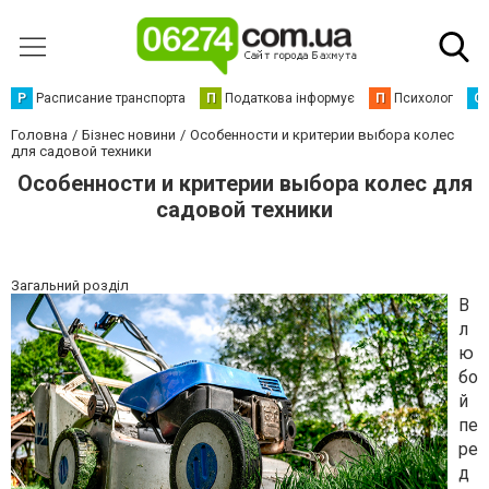
Р
Расписание транспорта
П
Податкова інформує
П
Психолог
С
Головна
Бізнес новини
Особенности и критерии выбора колес
для садовой техники
Особенности и критерии выбора колес для
садовой техники
Загальний розділ
В
л
ю
бо
й
пе
ре
д