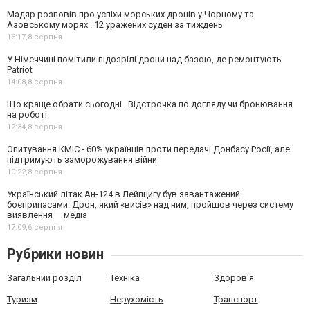
Мадяр розповів про успіхи морських дронів у Чорному та
Азовському морях . 12 уражених суден за тиждень
16:17,
8 серпня
У Німеччині помітили підозрілі дрони над базою, де ремонтують
Patriot
14:08,
8 серпня
Що краще обрати сьогодні . Відстрочка по догляду чи бронювання
на роботі
12:34,
8 серпня
Опитування КМІС - 60% українців проти передачі Донбасу Росії, але
підтримують заморожування війни
10:22,
8 серпня
Український літак Ан-124 в Лейпцигу був завантажений
боєприпасами. Дрон, який «висів» над ним, пройшов через систему
виявлення — медіа
17:09,
6 серпня
Рубрики новин
Загальний розділ
Техніка
Здоров'я
Туризм
Нерухомість
Транспорт