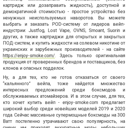
картридж или дозаправить жидкость), доступной и
демократичной стоимостью - простое устройство без
ненужных неиспользуемых наворотов. Вы можете
выбрать и заказать POD-систему от лидеров вейп-
индустрии: Justfog, Lost Vape, OVNS, Smoant, Suorin и
других, а также картриджи для открытых и закрытых
ПОД-систем, и купить жидкости на солевом никотине от
украинских и зарубежных производителей - на сайте
https://enjoy-smoke.com/
. Здесь только оригинальная
продукция от проверенных брендов и поставщиков, без
клонов и опасных подделок.
Ну, а для тех, кто не готов отказаться от своего
“кальянного” вейпа, тоже найдется множество
интересных предложений среди боксмодов и
обслуживаемых атомайзеров. И в этом случае, для тех,
кто хочет купить вейп - enjoy-smoke.com предлагает
широкий выбор среди новейших моделей 2019 и 2020
года. Сейчас массивные супермощные боксмоды на 300
Ватт постепенно утрачивают свою популярность, на
смену им приходят аккуратные моды небольших