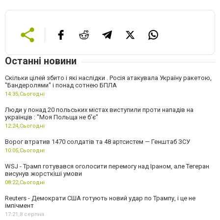
Останні новини
Скільки цілей збито і які наслідки . Росія атакувала Україну ракетою,
"Бандеролями" і понад сотнею БПЛА
14:35,
Сьогодні
Люди у понад 20 польських містах виступили проти нападів на
українців : "Моя Польща не б'є"
12:24,
Сьогодні
Ворог втратив 1470 солдатів та 48 артсистем — Генштаб ЗСУ
10:05,
Сьогодні
WSJ - Трамп готувався оголосити перемогу над Іраном, але Тегеран
висунув жорсткіші умови
08:22,
Сьогодні
Reuters - Демократи США готують новий удар по Трампу, і це не
імпічмент
17:21,
8 серпня