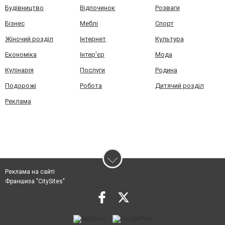
Будівництво
Відпочинок
Розваги
Бізнес
Меблі
Спорт
Жіночий розділ
Інтернет
Культура
Економіка
Інтер'єр
Мода
Кулінарія
Послуги
Родина
Подорожі
Робота
Дитячий розділ
Реклама
Реклама на сайті
Франшиза "CitySites"