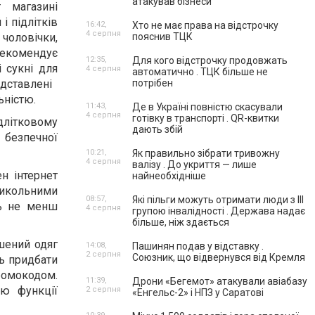
атакував бізнеси
 магазині
 і підлітків
16:42,
Хто не має права на відстрочку
4 серпня
чоловічки,
пояснив ТЦК
рекомендує
12:35,
Для кого відстрочку продовжать
і сукні для
4 серпня
автоматично . ТЦК більше не
ставлені ​​
потрібен
ьністю.
11:43,
Де в Україні повністю скасували
4 серпня
готівку в транспорті . QR-квитки
длітковому
дають збій
ї безпечної
10:21,
Як правильно зібрати тривожну
4 серпня
валізу . До укриття — лише
н інтернет
найнеобхідніше
рикольними
08:57,
Які пільги можуть отримати люди з III
ть не менш
4 серпня
групою інвалідності . Держава надає
більше, ніж здається
ншений одяг
14:08,
Пашинян подав у відставку .
2 серпня
Союзник, що відвернувся від Кремля
ть придбати
ромокодом.
11:39,
Дрони «Бегемот» атакували авіабазу
ою функції
2 серпня
«Енгельс-2» і НПЗ у Саратові