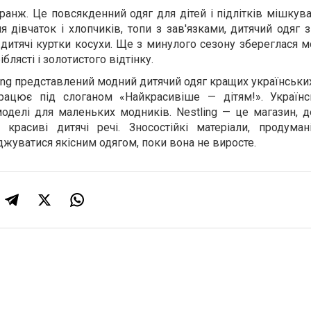
гранж. Це повсякденний одяг для дітей і підлітків мішкув
я дівчаток і хлопчиків, топи з зав'язками, дитячий одяг
 дитячі куртки косухи. Ще з минулого сезону збереглася м
лясті і золотистого відтінку.
ling представлений ​​модний дитячий одяг кращих українських
працює під слоганом «Найкрасивіше — дітям!». Українс
оделі для маленьких модників. Nestling — це магазин, д
 красиві дитячі речі. Зносостійкі матеріали, продуман
джуватися якісним одягом, поки вона не виросте.