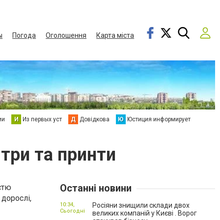
ы
Погода
Оголошення
Карта міста
ии
И
Из первых уст
Д
Довідкова
Ю
Юстиция информирует
ітри та принти
Останні новини
стю
 дорослі,
10:34,
Росіяни знищили склади двох
Сьогодні
великих компаній у Києві . Ворог