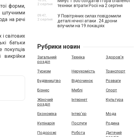
10:39,
Мінус 1 500 солдатів і гора спаленої
2 серпня
атої форми,
техніки: втрати Росії на 2 серпня
 з штучними
09:47,
У Повітряних силах повідомили
ода на речі
2 серпня
деталі нічної атаки . 24 дрони
влучили на 19 локаціях
 і світових
ькі батьки
Рубрики новин
е покупців
і викрійки
Загальний
Техніка
Здоров'я
розділ
Туризм
Нерухомість
Транспорт
Будівництво
Відпочинок
Розваги
Бізнес
Меблі
Спорт
Жіночий
Інтернет
Культура
розділ
Економіка
Інтер'єр
Мода
Кулінарія
Послуги
Родина
Подорожі
Робота
Дитячий