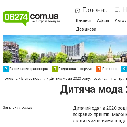
Головна
Н
Вакансії
Афіша
Авто 
Довідкова
Р
Расписание транспорта
П
Податкова інформує
П
Психолог
С
Головна
Бізнес новини
Дитяча мода 2020 року: незвичайні палітри 
Дитяча мода 2
Загальний розділ
Дитячий одяг в 2020 році
яскравих принтів. Малень
стежать за новими тенде