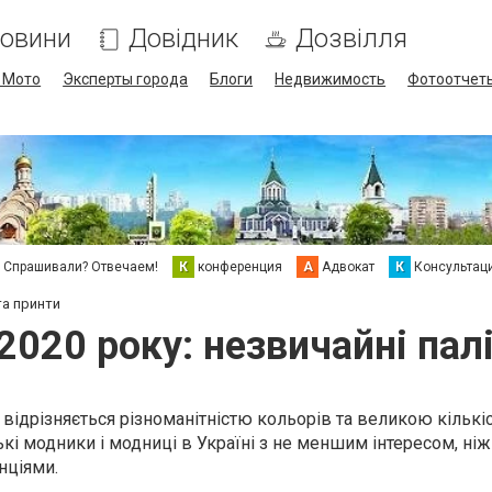
овини
Довідник
Дозвілля
/ Мото
Эксперты города
Блоги
Недвижимость
Фотоотчет
Спрашивали? Отвечаем!
К
конференция
А
Адвокат
К
Консультац
та принти
020 року: незвичайні пал
 відрізняється різноманітністю кольорів та великою кількі
кі модники і модниці в Україні з не меншим інтересом, ніж
нціями.