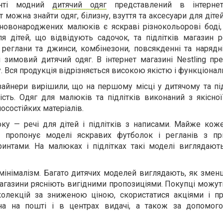
енті модний
дитячий одяг
представлений в інтернет
Тут можна знайти одяг, білизну, взуття та аксесуари для дітей
новонароджених малюків є яскраві різнокольорові боді, 
ля дітей, що відвідують садочок, та підлітків магазин 
 реглани та джинси, комбінезони, повсякденні та нарядн
 зимовий дитячий одяг. В інтернет магазині Nestling пред
у. Вся продукція відрізняється високою якістю і функціонал
зайнери вирішили, що на першому місці у дитячому та пі
ість. Одяг для малюків та підлітків виконаний з якісно
осостійких матеріалів.
ку — речі для дітей і підлітків з написами. Майже коже
у пропонує моделі яскравих футболок і регланів з п
ринтами. На малюках і підлітках такі моделі виглядаю
 мінімалізм. Багато дитячих моделей виглядають, як зме
магазини рясніють вигідними пропозиціями. Покупці можу
колекцій за зниженою ціною, скористатися акціями і п
а на пошті і в центрах видачі, а також за допомог