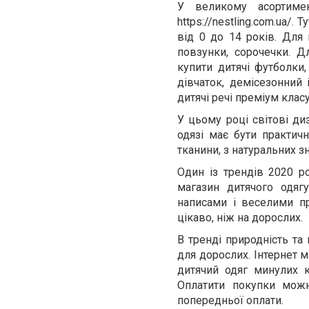
У великому асортим
https://nestling.com.ua/. 
від 0 до 14 років. Для 
повзунки, сорочечки. Д
купити дитячі футболки,
дівчаток, демісезонний і
дитячі речі преміум клас
У цьому році світові ди
одязі має бути практичн
тканини, з натуральних зн
Один із трендів 2020 ро
магазин дитячого одяг
написами і веселими п
цікаво, ніж на дорослих.
В тренді природність та
для дорослих. Інтернет 
дитячий одяг минулих 
Оплатити покупки можн
попередньої оплати.