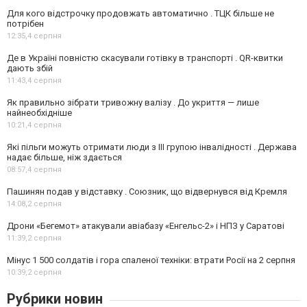
Для кого відстрочку продовжать автоматично . ТЦК більше не
потрібен
12:35,
4 серпня
Де в Україні повністю скасували готівку в транспорті . QR-квитки
дають збій
11:43,
4 серпня
Як правильно зібрати тривожну валізу . До укриття — лише
найнеобхідніше
10:21,
4 серпня
Які пільги можуть отримати люди з III групою інвалідності . Держава
надає більше, ніж здається
08:57,
4 серпня
Пашинян подав у відставку . Союзник, що відвернувся від Кремля
14:08,
2 серпня
Дрони «Бегемот» атакували авіабазу «Енгельс-2» і НПЗ у Саратові
11:39,
2 серпня
Мінус 1 500 солдатів і гора спаленої техніки: втрати Росії на 2 серпня
10:39,
2 серпня
Рубрики новин