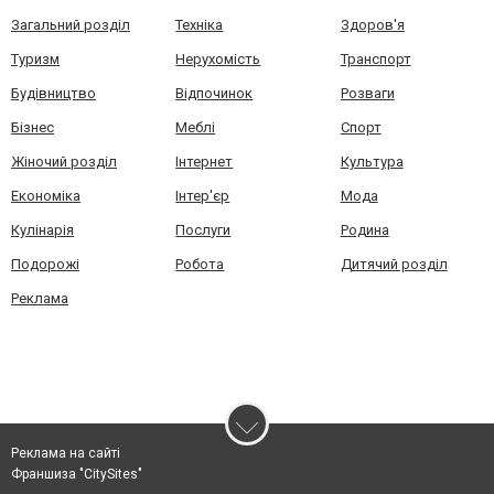
Загальний розділ
Техніка
Здоров'я
Туризм
Нерухомість
Транспорт
Будівництво
Відпочинок
Розваги
Бізнес
Меблі
Спорт
Жіночий розділ
Інтернет
Культура
Економіка
Інтер'єр
Мода
Кулінарія
Послуги
Родина
Подорожі
Робота
Дитячий розділ
Реклама
Реклама на сайті
Франшиза "CitySites"