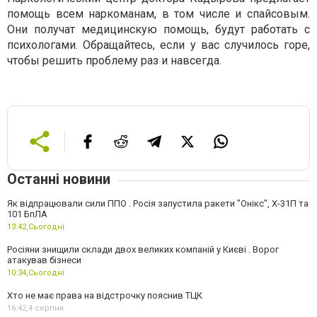
помощь всем наркоманам, в том числе и спайсовым.
Они получат медицинскую помощь, будут работать с
психологами. Обращайтесь, если у вас случилось горе,
чтобы решить проблему раз и навсегда.
Останні новини
Як відпрацювали сили ППО . Росія запустила ракети "Онікс", Х-31П та
101 БпЛА
13:42,
Сьогодні
Росіяни знищили склади двох великих компаній у Києві . Ворог
атакував бізнеси
10:34,
Сьогодні
Хто не має права на відстрочку пояснив ТЦК
16:42,
4 серпня