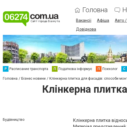
Головна
Н
Вакансії
Афіша
Авто 
Довідкова
Р
Расписание транспорта
П
Податкова інформує
П
Психолог
С
Головна
Бізнес новини
Клінкерна плитка для фасадів: способи мон
Клінкерна плитка
Будівництво
Клінкерна плитка віднос
Матеріал представлений 