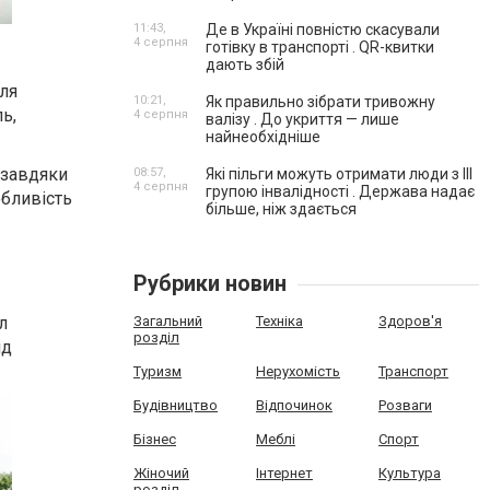
11:43,
Де в Україні повністю скасували
4 серпня
готівку в транспорті . QR-квитки
дають збій
ля
10:21,
Як правильно зібрати тривожну
ь,
4 серпня
валізу . До укриття — лише
найнеобхідніше
 завдяки
08:57,
Які пільги можуть отримати люди з III
4 серпня
групою інвалідності . Держава надає
обливість
більше, ніж здається
Рубрики новин
Загальний
Техніка
Здоров'я
л
розділ
яд
Туризм
Нерухомість
Транспорт
Будівництво
Відпочинок
Розваги
Бізнес
Меблі
Спорт
Жіночий
Інтернет
Культура
розділ