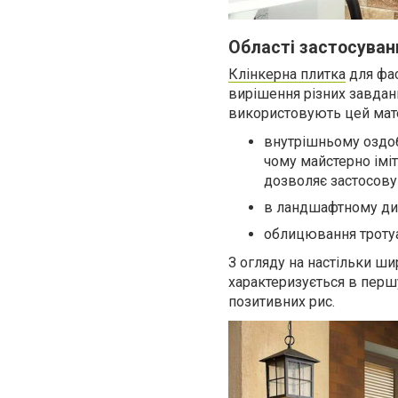
Області застосуван
Клінкерна плитка
для фас
вирішення різних завдан
використовують цей мате
внутрішньому оздоб
чому майстерно іміт
дозволяє застосовув
в ландшафтному диз
облицювання тротуа
З огляду на настільки ши
характеризується в першу
позитивних рис.