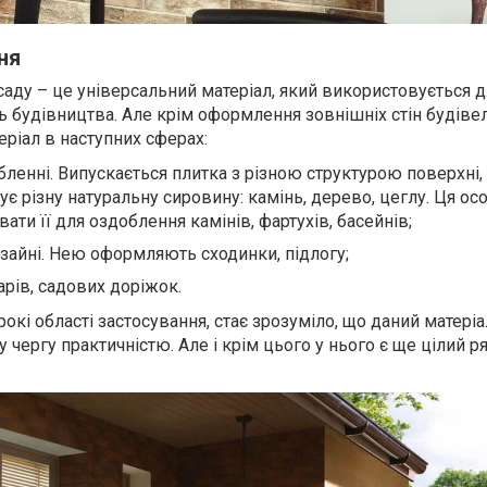
ня
аду – це універсальний матеріал, який використовується д
ь будівництва. Але крім оформлення зовнішніх стін будівел
ріал в наступних сферах:
ленні. Випускається плитка з різною структурою поверхні,
ує різну натуральну сировину: камінь, дерево, цеглу. Ця ос
ати її для оздоблення камінів, фартухів, басейнів;
айні. Нею оформляють сходинки, підлогу;
рів, садових доріжок.
рокі області застосування, стає зрозуміло, що даний матеріа
 чергу практичністю. Але і крім цього у нього є ще цілий р