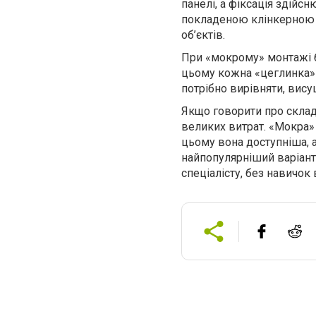
панелі, а фіксація здійс
покладеною клінкерною 
об’єктів.
При «мокрому» монтажі 
цьому кожна «цеглинка»
потрібно вирівняти, висуш
Якщо говорити про складн
великих витрат. «Мокра» 
цьому вона доступніша, 
найпопулярніший варіант
спеціалісту, без навичок