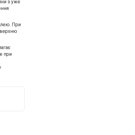
ини з уже
ення
клею. При
оверхню
магає
е при
у