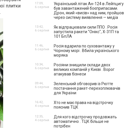
17:09,
Український літак Ан-124 в Лейпцигу
ної плитки
6 серпня
був завантажений боєприпасами.
.
Дрон, який «висів» над ним, пройшов
через систему виявлення — медіа
13:42,
Як відпрацювали сили ППО . Росія
6 серпня
запустила ракети "Онікс", Х-31П та
101 БпЛА
11:46,
Росія вдарила по суховантажу у
6 серпня
Чорному морі . Вбила українського
моряка
10:34,
Росіяни знищили склади двох
6 серпня
великих компаній у Києві . Ворог
атакував бізнеси
09:44,
Зеленський обговорив із Рютте
6 серпня
постачання ракет-перехоплювачів
для України
16:42,
Хто не має права на відстрочку
4 серпня
пояснив ТЦК
12:35,
Для кого відстрочку продовжать
4 серпня
автоматично . ТЦК більше не
потрібен