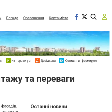
ы
Погода
Оголошення
Карта міста
ии
И
Из первых уст
Д
Довідкова
Ю
Юстиция информирует
нтажу та переваги
Останні новини
 фасадів.
истовувати