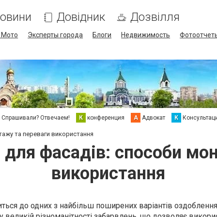
овини
Довідник
Дозвілля
/ Мото
Эксперты города
Блоги
Недвижимость
Фотоотчет
Спрашивали? Отвечаем!
К
конференция
А
Адвокат
К
Консультац
тажу та переваги використання
 для фасадів: способи мо
використання
иться до одних з найбільш поширених варіантів оздоблення
у великій різноманітності забарвлень, що дозволяє викор