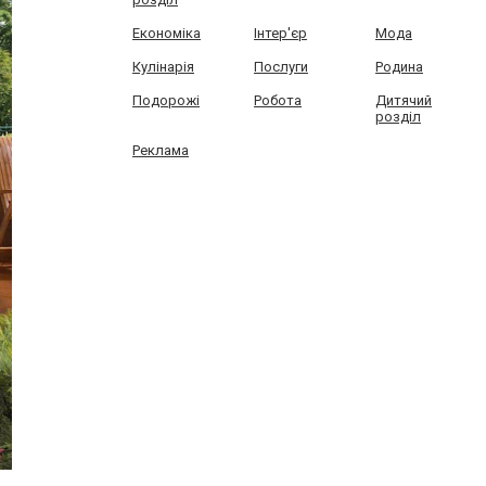
Економіка
Інтер'єр
Мода
Кулінарія
Послуги
Родина
Подорожі
Робота
Дитячий
розділ
Реклама