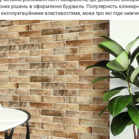
урних рішень в оформленні будівель. Популярність клінкер
 експлуатаційними властивостями, мова про які піде нижче