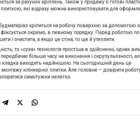
нюється за рахунок кріплень. Також у продажу є готові пласт
плиткою, які відразу можна використовувати для оформл
будматеріал кріпиться на робочу поверхню за допомогою 
 фіксується окремо, в певному порядку. Перед роботою п
ити і очистити, а якщо це стіна, то ще й утеплити.
ість, то «суха» технологія простіша в здійсненні, однак ви
передбачає більше часу на виконання і скрупульозності, ал
а кладка виходить надійнішою. На сьогоднішній день це
 монтажу клінкерної плитки. Але головне – довірити робот
 впоратися самотужки нелегко.