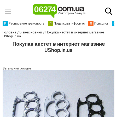
Р
Расписание транспорта
П
Податкова інформує
П
Психолог
С
Головна
Бізнес новини
Покупка кастет в интернет магазине
UShop.in.ua
Покупка кастет в интернет магазине
UShop.in.ua
Загальний розділ