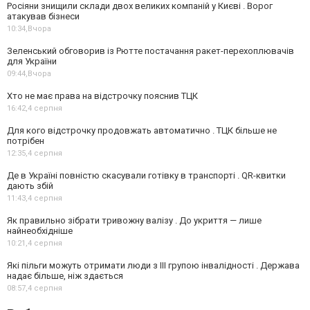
Росіяни знищили склади двох великих компаній у Києві . Ворог
атакував бізнеси
10:34,
Вчора
Зеленський обговорив із Рютте постачання ракет-перехоплювачів
для України
09:44,
Вчора
Хто не має права на відстрочку пояснив ТЦК
16:42,
4 серпня
Для кого відстрочку продовжать автоматично . ТЦК більше не
потрібен
12:35,
4 серпня
Де в Україні повністю скасували готівку в транспорті . QR-квитки
дають збій
11:43,
4 серпня
Як правильно зібрати тривожну валізу . До укриття — лише
найнеобхідніше
10:21,
4 серпня
Які пільги можуть отримати люди з III групою інвалідності . Держава
надає більше, ніж здається
08:57,
4 серпня