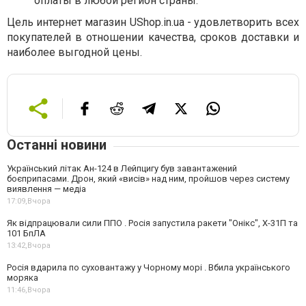
оплаты в любой регион страны.
Цель интернет магазин UShop.in.ua - удовлетворить всех
покупателей в отношении качества, сроков доставки и
наиболее выгодной цены.
Останні новини
Український літак Ан-124 в Лейпцигу був завантажений
боєприпасами. Дрон, який «висів» над ним, пройшов через систему
виявлення — медіа
17:09,
Вчора
Як відпрацювали сили ППО . Росія запустила ракети "Онікс", Х-31П та
101 БпЛА
13:42,
Вчора
Росія вдарила по суховантажу у Чорному морі . Вбила українського
моряка
11:46,
Вчора