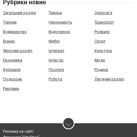
Рубрики новин
Загальний розділ
Техніка
Здоров'я
Туризм
Нерухомість
Транспорт
Будівництво
Відпочинок
Розваги
Бізнес
Меблі
Спорт
Жіночий розділ
Інтернет
Культура
Економіка
Інтер'єр
Мода
Кулінарія
Послуги
Родина
Подорожі
Робота
Дитячий розділ
Реклама
Реклама на сайті