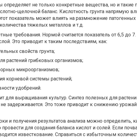
 определяет не только конкретные вещества, но и такие п
ислотно-щелочной баланс. Кислотность грунта напрямую вли
этот показатель может влиять на размножение патогенных
количества тяжелых металлов и т.д.
ные требования. Нормой считается показатель от 6,5 до 7.
слой. Это приводит к таким последствиям, как:
ельных свойств грунта;
ля растений грибковых организмов;
ворных микроорганизмов;
ия корневой системы растений;
ности удобрений.
ит для выращивания культур. Синтез полезных для растен
а не задерживается. Это тоже приводит к снижению урожай
ки и получения результатов анализа можно определить, к
провести для создания баланса кислот и солей. Если почв
водится известкование. Справиться с избыточным количес