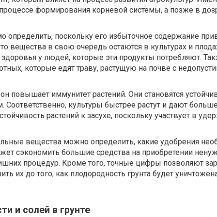
процессе формирования корневой системы, а позже в доз
мо определить, поскольку его избыточное содержание при
то вещества в свою очередь остаются в культурах и плодах
 здоровья у людей, которые эти продукты потребляют. Та
отных, которые едят траву, растущую на почве с недопус
 он повышает иммунитет растений. Они становятся устойч
 Соответственно, культуры быстрее растут и дают больше
тойчивость растений к засухе, поскольку участвует в уде
альные вещества можно определить, какие удобрения нео
может сэкономить большие средства на приобретении нену
ишних процедур. Кроме того, точные цифры позволяют за
ть их до того, как плодородность грунта будет уничтожена
ти и солей в грунте