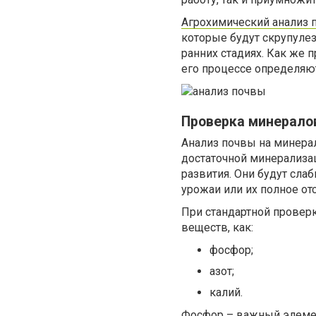
Агрохимический анализ 
которые будут скрупулез
ранних стадиях. Как же 
его процессе определяю
Проверка минерало
Анализ почвы на минерал
достаточной минерализац
развития. Они будут сла
урожаи или их полное отс
При стандартной провер
веществ, как:
фосфор;
азот;
калий.
Фосфор – важный элемент