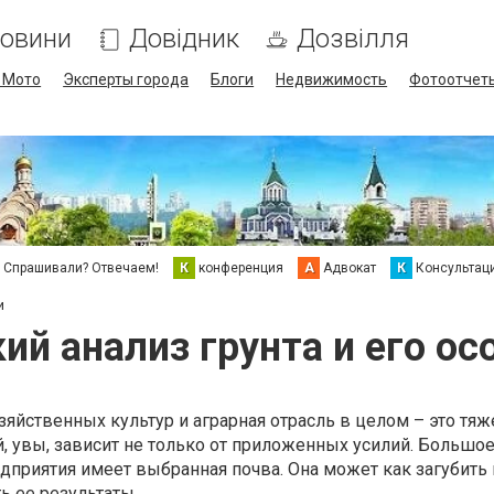
овини
Довідник
Дозвілля
/ Мото
Эксперты города
Блоги
Недвижимость
Фотоотчет
Спрашивали? Отвечаем!
К
конференция
А
Адвокат
К
Консультац
и
ий анализ грунта и его ос
йственных культур и аграрная отрасль в целом – это тяж
ой, увы, зависит не только от приложенных усилий. Большо
едприятия имеет выбранная почва. Она может как загубить
ь ее результаты.