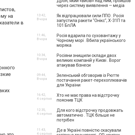
Дрон, який «висів» над ним, пройшов
через систему виявлення — медіа
листов,
ему на
13:42,
Як відпрацювали сили ППО . Росія
Вчора
запустила ракети "Онікс", Х-31П та
казатели в
101 БпЛА
11:46,
Росія вдарила по суховантажу у
Вчора
Чорному морі . Вбила українського
моряка
10:34,
Росіяни знищили склади двох
Вчора
великих компаній у Києві . Ворог
атакував бізнеси
онного
изкие
09:44,
Зеленський обговорив із Рютте
Вчора
постачання ракет-перехоплювачів
для України
аких
16:42,
Хто не має права на відстрочку
4 серпня
пояснив ТЦК
12:35,
Для кого відстрочку продовжать
4 серпня
автоматично . ТЦК більше не
потрібен
11:43,
Де в Україні повністю скасували
но это
4 серпня