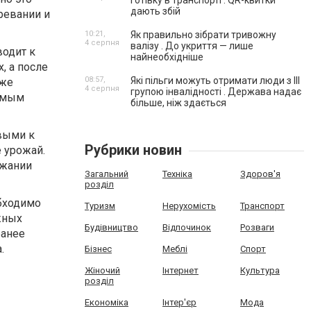
готівку в транспорті . QR-квитки
дають збій
ревании и
10:21,
Як правильно зібрати тривожну
4 серпня
валізу . До укриття — лише
водит к
найнеобхідніше
, а после
08:57,
Які пільги можуть отримати люди з III
кже
4 серпня
групою інвалідності . Держава надає
тимым
більше, ніж здається
ивыми к
Рубрики новин
 урожай.
ржании
Загальний
Техніка
Здоров'я
розділ
бходимо
Туризм
Нерухомість
Транспорт
жных
Будівництво
Відпочинок
Розваги
ранее
.
Бізнес
Меблі
Спорт
Жіночий
Інтернет
Культура
розділ
Економіка
Інтер'єр
Мода