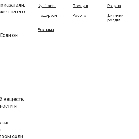
оказатели,
Кулінарія
Послуги
Родина
яет на его
Подорожі
Робота
Дитячий
розділ
Реклама
 Если он
ий веществ
ности и
акие
а
твом соли