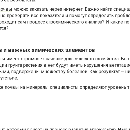
почвы
можно заказать через интернет. Важно найти специа
но проверять все показатели и помогут определить пробл
проходит сам процесс агрохимического анализа? И какие по
тся?
в и важных химических элементов
ы имеет огромное значение для сельского хозяйства. Без
ии грунта растения в нет будут иметь нарушения вегетаци
быми, подвержены множеству болезней. Как результат – н
утствие.
ке почвы на минералы специалисты определяют уровень т
, который влияет на процесс развития агрокультур. Имен