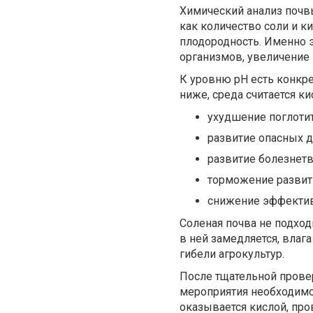
Химический анализ почвы
как количество соли и к
плодородность. Именно 
организмов, увеличение 
К уровню рН есть конкрет
ниже, среда считается ки
ухудшение поглотит
развитие опасных д
развитие болезнет
торможение развит
снижение эффектив
Соленая почва не подход
в ней замедляется, влаг
гибели агрокультур.
После тщательной провер
мероприятия необходимо 
оказывается кислой, про