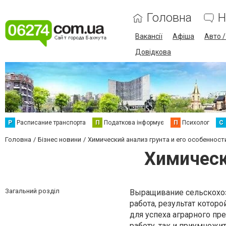
Головна
Н
Вакансії
Афіша
Авто 
Довідкова
Р
Расписание транспорта
П
Податкова інформує
П
Психолог
С
Головна
Бізнес новини
Химический анализ грунта и его особенност
Химическ
Загальний розділ
Выращивание сельскохозя
работа, результат котор
для успеха аграрного пр
работу, так и приумножит