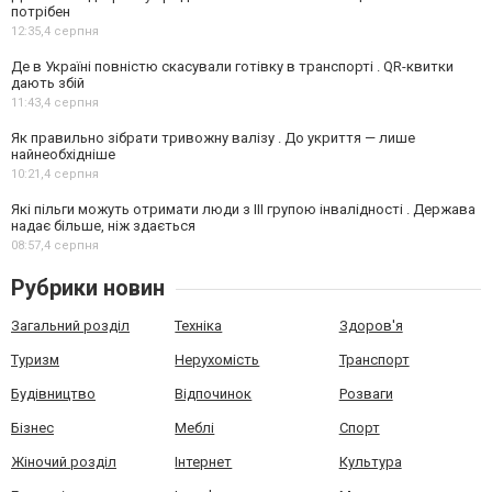
потрібен
12:35,
4 серпня
Де в Україні повністю скасували готівку в транспорті . QR-квитки
дають збій
11:43,
4 серпня
Як правильно зібрати тривожну валізу . До укриття — лише
найнеобхідніше
10:21,
4 серпня
Які пільги можуть отримати люди з III групою інвалідності . Держава
надає більше, ніж здається
08:57,
4 серпня
Рубрики новин
Загальний розділ
Техніка
Здоров'я
Туризм
Нерухомість
Транспорт
Будівництво
Відпочинок
Розваги
Бізнес
Меблі
Спорт
Жіночий розділ
Інтернет
Культура