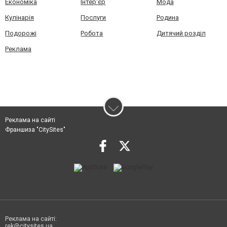
Економіка
Інтер'єр
Мода
Кулінарія
Послуги
Родина
Подорожі
Робота
Дитячий розділ
Реклама
Реклама на сайті
Франшиза "CitySites"
Реклама на сайті:
rek@citysites.ua