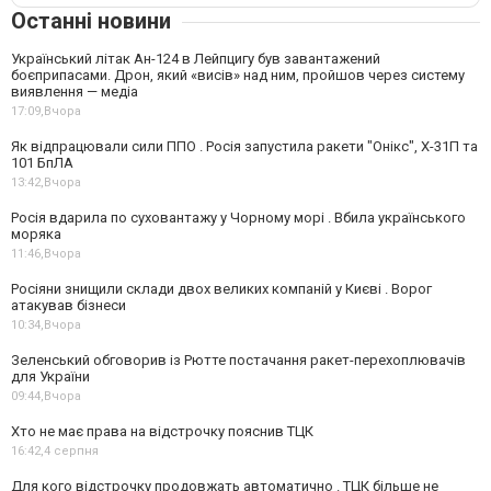
Останні новини
Український літак Ан-124 в Лейпцигу був завантажений
боєприпасами. Дрон, який «висів» над ним, пройшов через систему
виявлення — медіа
17:09,
Вчора
Як відпрацювали сили ППО . Росія запустила ракети "Онікс", Х-31П та
101 БпЛА
13:42,
Вчора
Росія вдарила по суховантажу у Чорному морі . Вбила українського
моряка
11:46,
Вчора
Росіяни знищили склади двох великих компаній у Києві . Ворог
атакував бізнеси
10:34,
Вчора
Зеленський обговорив із Рютте постачання ракет-перехоплювачів
для України
09:44,
Вчора
Хто не має права на відстрочку пояснив ТЦК
16:42,
4 серпня
Для кого відстрочку продовжать автоматично . ТЦК більше не