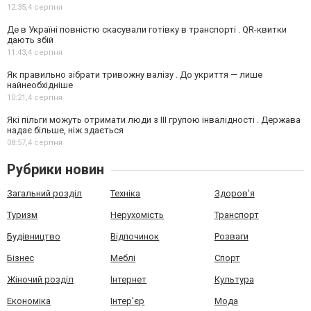
12:35,
4 серпня
Де в Україні повністю скасували готівку в транспорті . QR-квитки
дають збій
11:43,
4 серпня
Як правильно зібрати тривожну валізу . До укриття — лише
найнеобхідніше
10:21,
4 серпня
Які пільги можуть отримати люди з III групою інвалідності . Держава
надає більше, ніж здається
08:57,
4 серпня
Рубрики новин
Загальний розділ
Техніка
Здоров'я
Туризм
Нерухомість
Транспорт
Будівництво
Відпочинок
Розваги
Бізнес
Меблі
Спорт
Жіночий розділ
Інтернет
Культура
Економіка
Інтер'єр
Мода