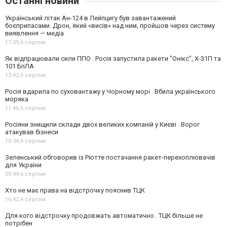
Останні новини
Український літак Ан-124 в Лейпцигу був завантажений
боєприпасами. Дрон, який «висів» над ним, пройшов через систему
виявлення — медіа
17:09,
6 серпня
Як відпрацювали сили ППО . Росія запустила ракети "Онікс", Х-31П та
101 БпЛА
13:42,
6 серпня
Росія вдарила по суховантажу у Чорному морі . Вбила українського
моряка
11:46,
6 серпня
Росіяни знищили склади двох великих компаній у Києві . Ворог
атакував бізнеси
10:34,
6 серпня
Зеленський обговорив із Рютте постачання ракет-перехоплювачів
для України
09:44,
6 серпня
Хто не має права на відстрочку пояснив ТЦК
16:42,
4 серпня
Для кого відстрочку продовжать автоматично . ТЦК більше не
потрібен