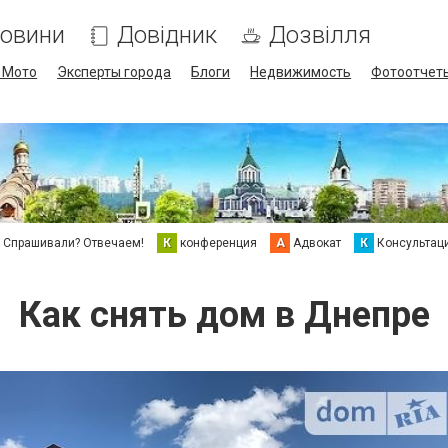
овини
Довідник
Дозвілля
/ Мото
Эксперты города
Блоги
Недвижимость
Фотоотчет
Спрашивали? Отвечаем!
К
конференция
А
Адвокат
К
Консультац
Как снять дом в Днепре