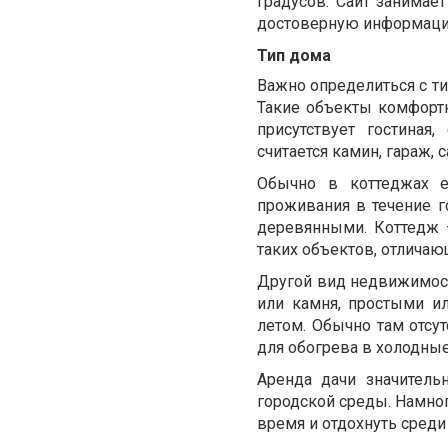
градусов. Сайт занимае
достоверную информац
Тип дома
Важно определиться с ти
Такие объекты комфортн
присутствует гостиная
считается камин, гараж, с
Обычно в коттеджах е
проживания в течение г
деревянными. Коттедж 
таких объектов, отлича
Другой вид недвижимости
или камня, простыми и
летом. Обычно там отсут
для обогрева в холодные
Аренда дачи значитель
городской среды. Намног
время и отдохнуть среди