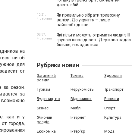
готівку в транспорті . QR-квитки
дають збій
10:21,
Як правильно зібрати тривожну
4 серпня
валізу . До укриття — лише
найнеобхідніше
08:57,
Які пільги можуть отримати люди з III
4 серпня
групою інвалідності . Держава надає
більше, ніж здається
здников на
ься: ни об
нужное для
Рубрики новин
зависит от
Загальний
Техніка
Здоров'я
розділ
 за сезон.
Туризм
Нерухомість
Транспорт
ывается за
Будівництво
Відпочинок
Розваги
 возможно
Бізнес
Меблі
Спорт
е, как и у
Жіночий
Інтернет
Культура
розділ
 от города,
ированная
Економіка
Інтер'єр
Мода