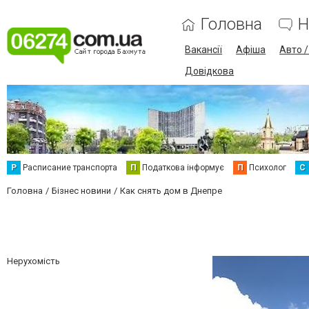
Головна
Н
Вакансії
Афіша
Авто 
Довідкова
Р
Расписание транспорта
П
Податкова інформує
П
Психолог
С
Головна
Бізнес новини
Как снять дом в Днепре
Нерухомість