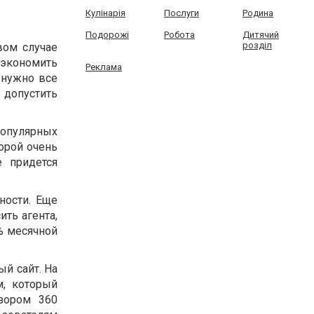
Кулінарія
Послуги
Родина
Подорожі
Робота
Дитячий
розділ
вом случае
сэкономить
Реклама
 нужно все
 допустить
популярных
порой очень
е придется
ности. Еще
ть агента,
% месячной
ый сайт. На
м, который
зором 360