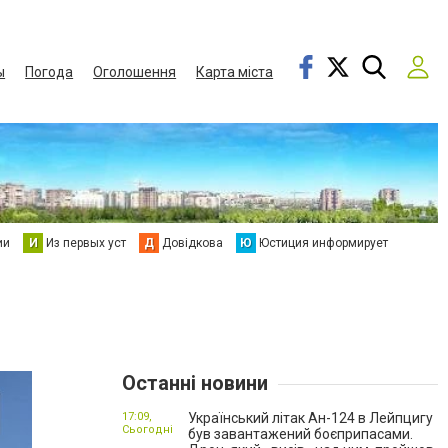
ы
Погода
Оголошення
Карта міста
ии
И
Из первых уст
Д
Довідкова
Ю
Юстиция информирует
Останні новини
17:09,
Український літак Ан-124 в Лейпцигу
Сьогодні
був завантажений боєприпасами.