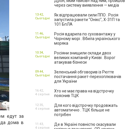
Дрон, який «висів» над ним, пройшов
через систему виявлення — медіа
13:42,
Як відпрацювали сили ППО . Росія
Сьогодні
запустила ракети "Онікс", Х-31П та
101 БпЛА
11:46,
Росія вдарила по суховантажу у
Сьогодні
Чорному морі . Вбила українського
моряка
10:34,
Росіяни знищили склади двох
Сьогодні
великих компаній у Києві . Ворог
атакував бізнеси
09:44,
Зеленський обговорив із Рютте
Сьогодні
постачання ракет-перехоплювачів
для України
16:42,
Хто не має права на відстрочку
4 серпня
пояснив ТЦК
12:35,
Для кого відстрочку продовжать
4 серпня
автоматично . ТЦК більше не
потрібен
ем едут за
нда дома в
11:43,
Де в Україні повністю скасували
4 серпня