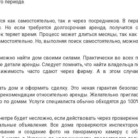
го периода.
я как самостоятельно, так и через посредников. В пер
. Но если требуется долгосрочная аренда, получится 
ек теряет время. Процесс может длиться месяцы, так как
мостоятельно. Но, выполняя поиск самостоятельно, можно
 можно найти дом своими силами. Практически во всех 
е детали аренды. Следует помнить, что найти владельца 
вижимость часто сдают через фирму. А в этом случа
ть дом и оформить сделку. Это некая гарантия безопас
 рекомендации относительно аренды. Желательно пригласи
о по домам. Услуги специалиста обычно обходятся до 100
непре будет несложно, если действовать через проверенн
уальные объявления. Все дома проверяются инспекторо
ование и создание фото на панорамную камеру с об