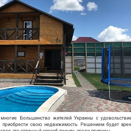
 многие. Большинство жителей Украины с удовольстви
вы приобрести свою недвижимость. Решением будет аре
одов это отличный способ пожить среди природы.