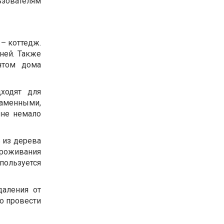
ьзователям
 – коттедж.
ней. Также
ентом дома
ходят для
каменными,
ине немало
 из дерева
проживания
пользуется
даления от
о провести