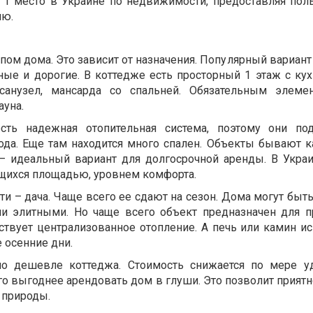
т 1 место в Украине по недвижимости, предоставляя пол
ию.
пом дома. Это зависит от назначения. Популярный вариант
ые и дорогие. В коттедже есть просторный 1 этаж с кух
, санузел, мансарда со спальней. Обязательным элем
ауна.
сть надежная отопительная система, поэтому они под
ода. Еще там находится много спален. Объекты бывают 
– идеальный вариант для долгосрочной аренды. В Укра
ющихся площадью, уровнем комфорта.
 – дача. Чаще всего ее сдают на сезон. Дома могут быть
ли элитными. Но чаще всего объект предназначен для 
ствует централизованное отопление. А печь или камин ис
 осенние дни.
но дешевле коттеджа. Стоимость снижается по мере у
о выгоднее арендовать дом в глуши. Это позволит приятн
 природы.