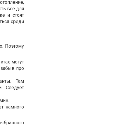
отопление,
ть все для
же и стоят
ться среди
о. Поэтому
ектах могут
 забыв про
анты. Там
и. Следует
амин.
ет намного
выбранного