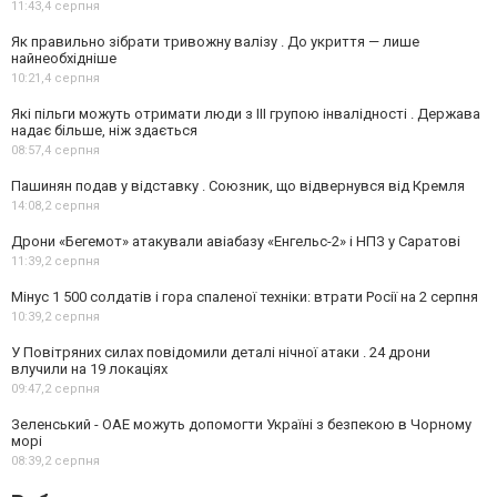
11:43,
4 серпня
Як правильно зібрати тривожну валізу . До укриття — лише
найнеобхідніше
10:21,
4 серпня
Які пільги можуть отримати люди з III групою інвалідності . Держава
надає більше, ніж здається
08:57,
4 серпня
Пашинян подав у відставку . Союзник, що відвернувся від Кремля
14:08,
2 серпня
Дрони «Бегемот» атакували авіабазу «Енгельс-2» і НПЗ у Саратові
11:39,
2 серпня
Мінус 1 500 солдатів і гора спаленої техніки: втрати Росії на 2 серпня
10:39,
2 серпня
У Повітряних силах повідомили деталі нічної атаки . 24 дрони
влучили на 19 локаціях
09:47,
2 серпня
Зеленський - ОАЕ можуть допомогти Україні з безпекою в Чорному
морі
08:39,
2 серпня