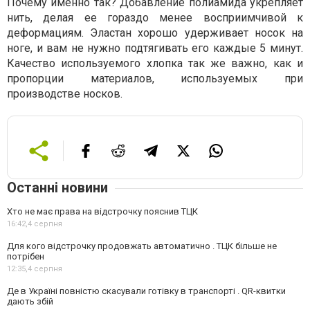
Почему именно так? Добавление полиамида укрепляет
нить, делая ее гораздо менее восприимчивой к
деформациям. Эластан хорошо удерживает носок на
ноге, и вам не нужно подтягивать его каждые 5 минут.
Качество используемого хлопка так же важно, как и
пропорции материалов, используемых при
производстве носков.
Останні новини
Хто не має права на відстрочку пояснив ТЦК
16:42,
4 серпня
Для кого відстрочку продовжать автоматично . ТЦК більше не
потрібен
12:35,
4 серпня
Де в Україні повністю скасували готівку в транспорті . QR-квитки
дають збій