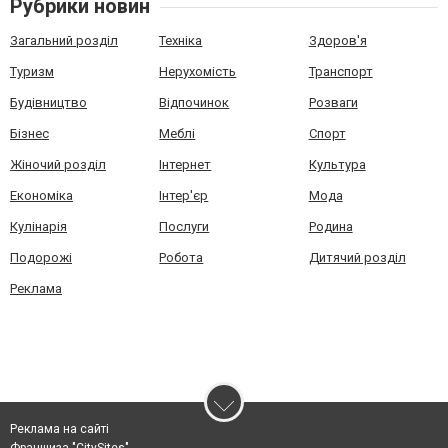
Рубрики новин
Загальний розділ
Техніка
Здоров'я
Туризм
Нерухомість
Транспорт
Будівництво
Відпочинок
Розваги
Бізнес
Меблі
Спорт
Жіночий розділ
Інтернет
Культура
Економіка
Інтер'єр
Мода
Кулінарія
Послуги
Родина
Подорожі
Робота
Дитячий розділ
Реклама
Реклама на сайті
Франшиза "CitySites"