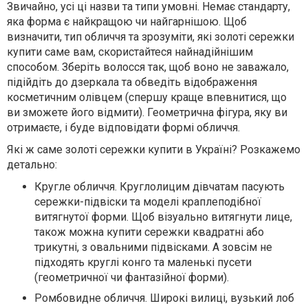
Звичайно, усі ці назви та типи умовні. Немає стандарту,
яка форма є найкращою чи найгарнішою. Щоб
визначити, тип обличчя та зрозуміти, які золоті сережки
купити саме вам, скористайтеся найнадійнішим
способом. Зберіть волосся так, щоб воно не заважало,
підійдіть до дзеркала та обведіть відображення
косметичним олівцем (спершу краще впевнитися, що
ви зможете його відмити). Геометрична фігура, яку ви
отримаєте, і буде відповідати формі обличчя.
Які ж саме золоті сережки купити в Україні? Розкажемо
детально:
Кругле обличчя. Круглолицим дівчатам пасують
сережки-підвіски та моделі краплеподібної
витягнутої форми. Щоб візуально витягнути лице,
також можна купити сережки квадратні або
трикутні, з овальними підвісками. А зовсім не
підходять круглі конго та маленькі пусети
(геометричної чи фантазійної форми).
Ромбовидне обличчя. Широкі вилиці, вузький лоб