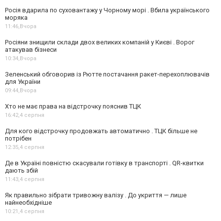
Росія вдарила по суховантажу у Чорному морі . Вбила українського
моряка
11:46,
Вчора
Росіяни знищили склади двох великих компаній у Києві . Ворог
атакував бізнеси
10:34,
Вчора
Зеленський обговорив із Рютте постачання ракет-перехоплювачів
для України
09:44,
Вчора
Хто не має права на відстрочку пояснив ТЦК
16:42,
4 серпня
Для кого відстрочку продовжать автоматично . ТЦК більше не
потрібен
12:35,
4 серпня
Де в Україні повністю скасували готівку в транспорті . QR-квитки
дають збій
11:43,
4 серпня
Як правильно зібрати тривожну валізу . До укриття — лише
найнеобхідніше
10:21,
4 серпня