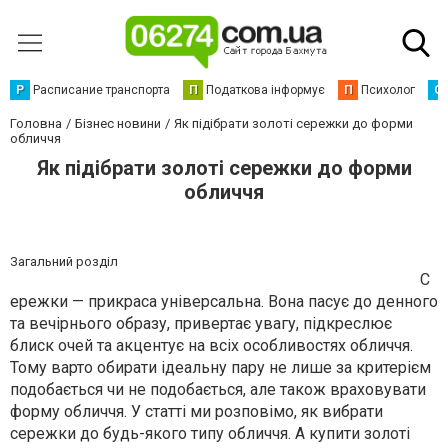
Р
Расписание транспорта
П
Податкова інформує
П
Психолог
С
Головна
Бізнес новини
Як підібрати золоті сережки до форми
обличчя
Як підібрати золоті сережки до форми
обличчя
Загальний розділ
С
ережки — прикраса універсальна. Вона пасує до денного
та вечірнього образу, привертає увагу, підкреслює
блиск очей та акцентує на всіх особливостях обличчя.
Тому варто обирати ідеальну пару не лише за критерієм
подобається чи не подобається, але також враховувати
форму обличчя. У статті ми розповімо, як вибрати
сережки до будь-якого типу обличчя. А купити золоті