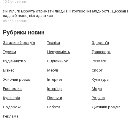
10:21,
4 серпня
Які пільги можуть отримати люди з III групою інвалідності . Держава
надає більше, ніж здається
08:57,
4 серпня
Рубрики новин
Загальний розділ
Техніка
Здоров'я
Туризм
Нерухомість
Транспорт
Будівництво
Відпочинок
Розваги
Бізнес
Меблі
Спорт
Жіночий розділ
Інтернет
Культура
Економіка
Інтер'єр
Мода
Кулінарія
Послуги
Родина
Подорожі
Робота
Дитячий розділ
Реклама