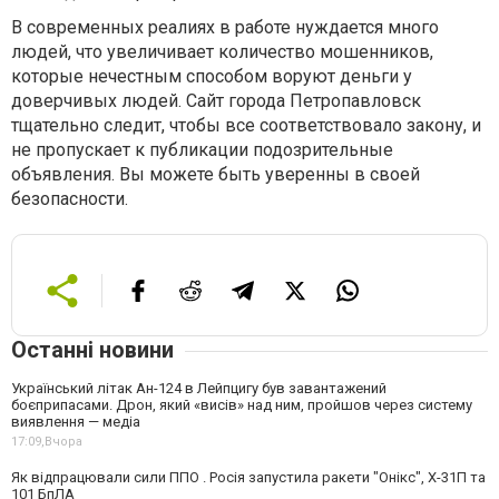
В современных реалиях в работе нуждается много
людей, что увеличивает количество мошенников,
которые нечестным способом воруют деньги у
доверчивых людей. Сайт города Петропавловск
тщательно следит, чтобы все соответствовало закону, и
не пропускает к публикации подозрительные
объявления. Вы можете быть уверенны в своей
безопасности.
Останні новини
Український літак Ан-124 в Лейпцигу був завантажений
боєприпасами. Дрон, який «висів» над ним, пройшов через систему
виявлення — медіа
17:09,
Вчора
Як відпрацювали сили ППО . Росія запустила ракети "Онікс", Х-31П та
101 БпЛА