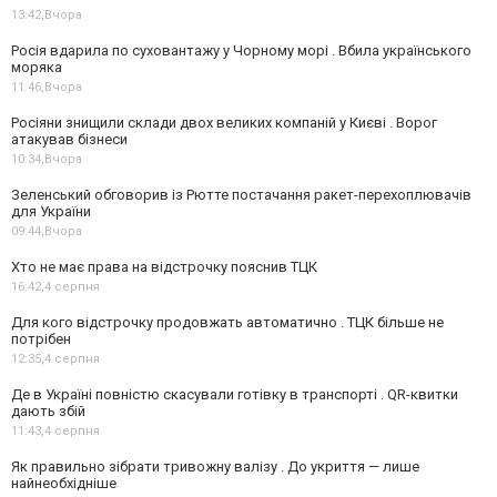
13:42,
Вчора
Росія вдарила по суховантажу у Чорному морі . Вбила українського
моряка
11:46,
Вчора
Росіяни знищили склади двох великих компаній у Києві . Ворог
атакував бізнеси
10:34,
Вчора
Зеленський обговорив із Рютте постачання ракет-перехоплювачів
для України
09:44,
Вчора
Хто не має права на відстрочку пояснив ТЦК
16:42,
4 серпня
Для кого відстрочку продовжать автоматично . ТЦК більше не
потрібен
12:35,
4 серпня
Де в Україні повністю скасували готівку в транспорті . QR-квитки
дають збій
11:43,
4 серпня
Як правильно зібрати тривожну валізу . До укриття — лише
найнеобхідніше