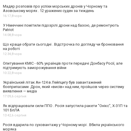
Мадяр розповів про успіхи морських дронів у Чорному та
Азовському морях . 12 уражених суден за тиждень
16:17,
Вчора
У Німеччині помітили підозрілі дрони над базою, де ремонтують
Patriot
14:08,
Вчора
Що краще обрати сьогодні . Відстрочка по догляду чи бронювання
на роботі
12:34,
Вчора
Опитування КМІС - 60% українців проти передачі Донбасу Росії, але
підтримують заморожування війни
10:22,
Вчора
Український літак Ан-124 в Лейпцигу був завантажений
боєприпасами. Дрон, який «висів» над ним, пройшов через систему
виявлення — медіа
17:09,
6 серпня
Як відпрацювали сили ППО . Росія запустила ракети "Онікс", Х-31П та
101 БпЛА
13:42,
6 серпня
Росія вдарила по суховантажу у Чорному морі . Вбила українського
моряка