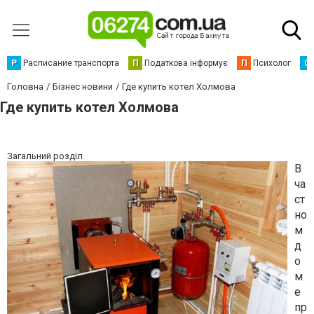
Р
Расписание транспорта
П
Податкова інформує
П
Психолог
С
Головна
Бізнес новини
Где купить котел Холмова
Где купить котел Холмова
Загальний розділ
В
ча
ст
но
м
д
о
м
е
пр