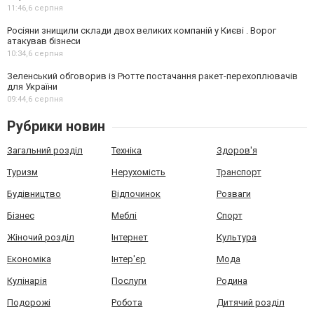
11:46,
6 серпня
Росіяни знищили склади двох великих компаній у Києві . Ворог
атакував бізнеси
10:34,
6 серпня
Зеленський обговорив із Рютте постачання ракет-перехоплювачів
для України
09:44,
6 серпня
Рубрики новин
Загальний розділ
Техніка
Здоров'я
Туризм
Нерухомість
Транспорт
Будівництво
Відпочинок
Розваги
Бізнес
Меблі
Спорт
Жіночий розділ
Інтернет
Культура
Економіка
Інтер'єр
Мода
Кулінарія
Послуги
Родина
Подорожі
Робота
Дитячий розділ