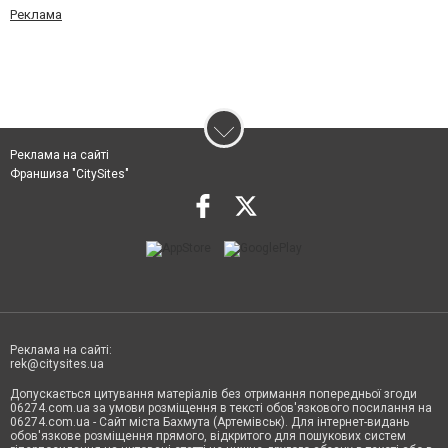
Реклама
Реклама на сайті
Франшиза "CitySites"
Реклама на сайті:
rek@citysites.ua
Допускається цитування матеріалів без отримання попередньої згоди
06274.com.ua за умови розміщення в тексті обов'язкового посилання на
06274.com.ua - Сайт міста Бахмута (Артемівськ). Для інтернет-видань
обов'язкове розміщення прямого, відкритого для пошукових систем