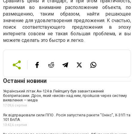
Сравнить цены и стандарт, и при этом практичность,
принимая во внимание расположение объекта, по
размещению, таким образом, найти решающее
значение для удовлетворения предложения. К счастью,
поиск соответствующего предложения в эпоху
интернета совсем не такая большая проблема, и вы
можете сделать это быстро и легко.
Останні новини
Український літак Ан-124 в Лейпцигу був завантажений
боєприпасами. Дрон, який «висів» над ним, пройшов через систему
виявлення — медіа
17:09,
6 серпня
Як відпрацювали сили ППО . Росія запустила ракети "Онікс", Х-31П та
101 БпЛА
13:42,
6 серпня