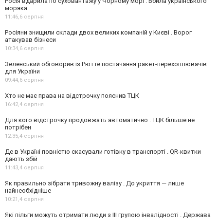
Росія вдарила по суховантажу у Чорному морі . Вбила українського
моряка
11:46,
6 серпня
Росіяни знищили склади двох великих компаній у Києві . Ворог
атакував бізнеси
10:34,
6 серпня
Зеленський обговорив із Рютте постачання ракет-перехоплювачів
для України
09:44,
6 серпня
Хто не має права на відстрочку пояснив ТЦК
16:42,
4 серпня
Для кого відстрочку продовжать автоматично . ТЦК більше не
потрібен
12:35,
4 серпня
Де в Україні повністю скасували готівку в транспорті . QR-квитки
дають збій
11:43,
4 серпня
Як правильно зібрати тривожну валізу . До укриття — лише
найнеобхідніше
10:21,
4 серпня
Які пільги можуть отримати люди з III групою інвалідності . Держава