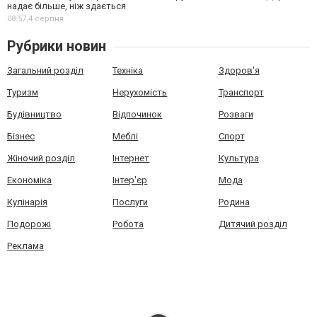
надає більше, ніж здається
08:57,
4 серпня
Рубрики новин
Загальний розділ
Техніка
Здоров'я
Туризм
Нерухомість
Транспорт
Будівництво
Відпочинок
Розваги
Бізнес
Меблі
Спорт
Жіночий розділ
Інтернет
Культура
Економіка
Інтер'єр
Мода
Кулінарія
Послуги
Родина
Подорожі
Робота
Дитячий розділ
Реклама