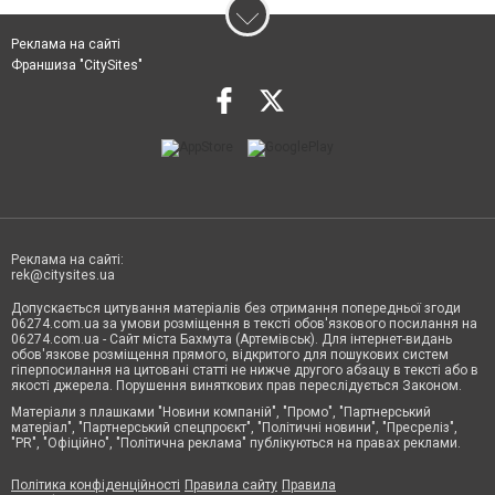
Реклама на сайті
Франшиза "CitySites"
Реклама на сайті:
rek@citysites.ua
Допускається цитування матеріалів без отримання попередньої згоди
06274.com.ua за умови розміщення в тексті обов'язкового посилання на
06274.com.ua - Сайт міста Бахмута (Артемівськ). Для інтернет-видань
обов'язкове розміщення прямого, відкритого для пошукових систем
гіперпосилання на цитовані статті не нижче другого абзацу в тексті або в
якості джерела. Порушення виняткових прав переслідується Законом.
Матеріали з плашками "Новини компаній", "Промо", "Партнерський
матеріал", "Партнерський спецпроєкт", "Політичні новини", "Пресреліз",
"PR", "Офіційно", "Політична реклама" публікуються на правах реклами.
Політика конфіденційності
Правила сайту
Правила