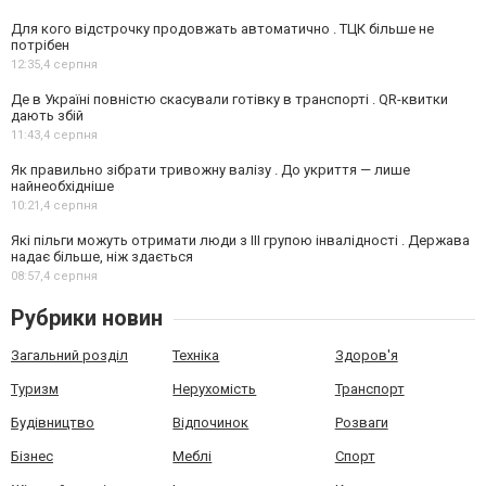
Для кого відстрочку продовжать автоматично . ТЦК більше не
потрібен
12:35,
4 серпня
Де в Україні повністю скасували готівку в транспорті . QR-квитки
дають збій
11:43,
4 серпня
Як правильно зібрати тривожну валізу . До укриття — лише
найнеобхідніше
10:21,
4 серпня
Які пільги можуть отримати люди з III групою інвалідності . Держава
надає більше, ніж здається
08:57,
4 серпня
Рубрики новин
Загальний розділ
Техніка
Здоров'я
Туризм
Нерухомість
Транспорт
Будівництво
Відпочинок
Розваги
Бізнес
Меблі
Спорт