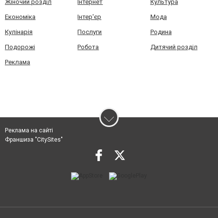
Жіночий розділ
Інтернет
Культура
Економіка
Інтер'єр
Мода
Кулінарія
Послуги
Родина
Подорожі
Робота
Дитячий розділ
Реклама
Реклама на сайті
Франшиза "CitySites"