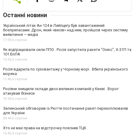
Останні новини
Український літак Ан-124 в Лейпцигу був завантажений
боєприпасами. Дрон, який «висів» над ним, пройшов через систему
виявлення — медіа
17:09,
6 серпня
Як відпрацювали сили ППО . Росія запустила ракети "Онікс", Х-31П та
101 БпЛА
13:42,
6 серпня
Росія вдарила по суховантажу у Чорному морі . Вбила українського
моряка
11:46,
6 серпня
Росіяни знищили склади двох великих компаній у Києві . Ворог
атакував бізнеси
10:34,
6 серпня
Зеленський обговорив із Рютте постачання ракет-перехоплювачів
для України
09:44,
6 серпня
Хто не має права на відстрочку пояснив ТЦК
16:42,
4 серпня