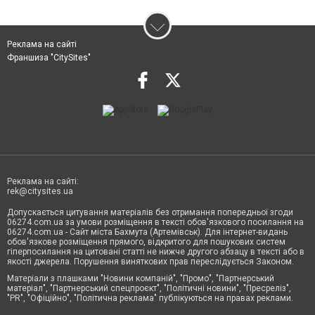
Реклама на сайті
Франшиза "CitySites"
Реклама на сайті:
rek@citysites.ua
Допускається цитування матеріалів без отримання попередньої згоди
06274.com.ua за умови розміщення в тексті обов'язкового посилання на
06274.com.ua - Сайт міста Бахмута (Артемівськ). Для інтернет-видань
обов'язкове розміщення прямого, відкритого для пошукових систем
гіперпосилання на цитовані статті не нижче другого абзацу в тексті або в
якості джерела. Порушення виняткових прав переслідується Законом.
Матеріали з плашками "Новини компаній", "Промо", "Партнерський
матеріал", "Партнерський спецпроєкт", "Політичні новини", "Пресреліз",
"PR", "Офіційно", "Політична реклама" публікуються на правах реклами.