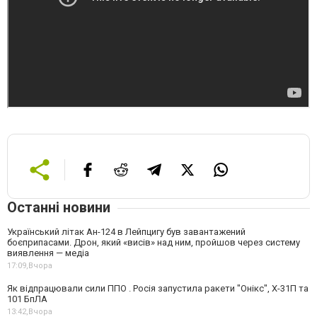
Останні новини
Український літак Ан-124 в Лейпцигу був завантажений
боєприпасами. Дрон, який «висів» над ним, пройшов через систему
виявлення — медіа
17:09,
Вчора
Як відпрацювали сили ППО . Росія запустила ракети "Онікс", Х-31П та
101 БпЛА
13:42,
Вчора