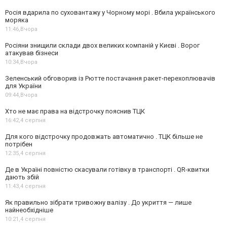
Росія вдарила по суховантажу у Чорному морі . Вбила українського
моряка
11:46,
Вчора
Росіяни знищили склади двох великих компаній у Києві . Ворог
атакував бізнеси
10:34,
Вчора
Зеленський обговорив із Рютте постачання ракет-перехоплювачів
для України
09:44,
Вчора
Хто не має права на відстрочку пояснив ТЦК
16:42,
4 серпня
Для кого відстрочку продовжать автоматично . ТЦК більше не
потрібен
12:35,
4 серпня
Де в Україні повністю скасували готівку в транспорті . QR-квитки
дають збій
11:43,
4 серпня
Як правильно зібрати тривожну валізу . До укриття — лише
найнеобхідніше
10:21,
4 серпня