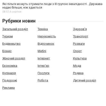
Які пільги можуть отримати люди з III групою інвалідності . Держава
надає більше, ніж здається
08:57,
4 серпня
Рубрики новин
Загальний розділ
Техніка
Здоров'я
Туризм
Нерухомість
Транспорт
Будівництво
Відпочинок
Розваги
Бізнес
Меблі
Спорт
Жіночий розділ
Інтернет
Культура
Економіка
Інтер'єр
Мода
Кулінарія
Послуги
Родина
Подорожі
Робота
Дитячий розділ
Реклама