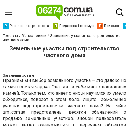
Р
Расписание транспорта
П
Податкова інформує
П
Психолог
С
Головна
Бізнес новини
Земельные участки под строительство
частного дома
Земельные участки под строительство
частного дома
Загальний розділ
Правильный выбор земельного участка – это далеко не
самая простая задача. Она таит в себе много подводных
камней. Только тем, кто знает о них ,и научился их умело
обходиться, повезет в этом деле. Ищите
земельные
участки под строительство частного дома? На сайте
zml
.
com
.
ua
представлены десятки объявлений о
продаже земельных участков. Любой пользователь
может легко ознакомиться с перечнем объектов