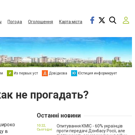
ы
Погода
Оголошення
Карта міста
ии
И
Из первых уст
Д
Довідкова
Ю
Юстиция информирует
ак не прогадать?
Останні новини
 широко
10:22,
Опитування КМІС - 60% українців
Сьогодні
ду в
проти передачі Донбасу Росії, але