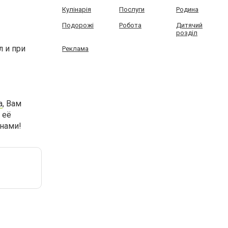
Кулінарія
Послуги
Родина
Подорожі
Робота
Дитячий
розділ
л и при
Реклама
a
, Вам
 её
 нами!