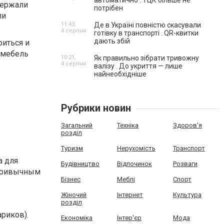
автоматично . ТЦК більше не
держали
потрібен
ли
11:43,
Де в Україні повністю скасували
4 серпня
готівку в транспорті . QR-квитки
дають збій
риться и
 мебель
10:21,
Як правильно зібрати тривожну
4 серпня
валізу . До укриття — лише
найнеобхідніше
Рубрики новин
Загальний
Техніка
Здоров'я
розділ
Туризм
Нерухомість
Транспорт
а для
Будівництво
Відпочинок
Розваги
 привычным
Бізнес
Меблі
Спорт
Жіночий
Інтернет
Культура
розділ
риков).
Економіка
Інтер'єр
Мода