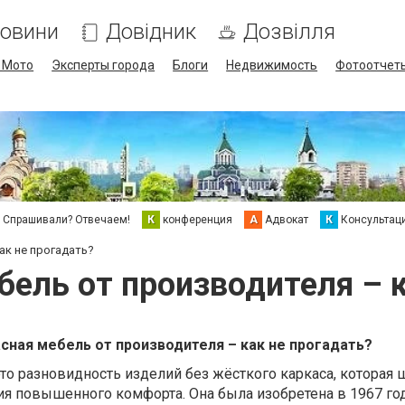
овини
Довідник
Дозвілля
/ Мото
Эксперты города
Блоги
Недвижимость
Фотоотчет
Спрашивали? Отвечаем!
К
конференция
А
Адвокат
К
Консультац
ак не прогадать?
бель от производителя – к
сная мебель от производителя – как не прогадать?
то разновидность изделий без жёсткого каркаса, которая
ия повышенного комфорта. Она была изобретена в 1967 го