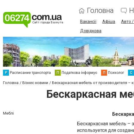
Головна
Н
Вакансії
Афіша
Авто 
Довідкова
Р
Расписание транспорта
П
Податкова інформує
П
Психолог
С
Головна
Бізнес новини
Бескаркасная мебель от производителя – к
Бескаркасная ме
Меблі
Бескарка
Бескаркасная мебель – э
используется для создан