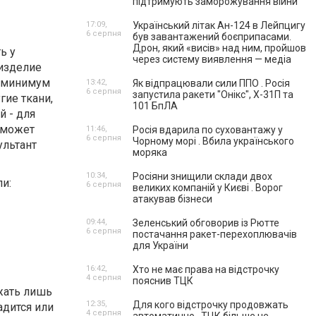
підтримують заморожування війни
17:09,
Український літак Ан-124 в Лейпцигу
6 серпня
був завантажений боєприпасами.
Дрон, який «висів» над ним, пройшов
ь у
через систему виявлення — медіа
 изделие
е минимум
13:42,
Як відпрацювали сили ППО . Росія
6 серпня
запустила ракети "Онікс", Х-31П та
гие ткани,
101 БпЛА
й - для
 может
11:46,
Росія вдарила по суховантажу у
6 серпня
Чорному морі . Вбила українського
ультант
моряка
10:34,
Росіяни знищили склади двох
и:
6 серпня
великих компаній у Києві . Ворог
атакував бізнеси
09:44,
Зеленський обговорив із Рютте
6 серпня
постачання ракет-перехоплювачів
для України
16:42,
Хто не має права на відстрочку
4 серпня
пояснив ТЦК
жать лишь
12:35,
Для кого відстрочку продовжать
адится или
4 серпня