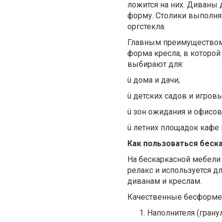
ложится на них. Диваны 
форму. Столики выполня
оргстекла.
Главным преимуществом 
форма кресла, в которо
выбирают для:
ü дома и дачи;
ü детских садов и игров
ü зон ожидания и офисов
ü летних площадок кафе 
Как пользоваться беск
На бескаркасной мебели 
релакс и используется 
диванам и креслам.
Качественные бесформен
Наполнителя (гран