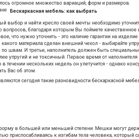
вилось огромное множество вариаций, форм и размеров.
Бескаркасная мебель: как выбрать
ый выбор и найти кресло своей мечты необходимо уточнит
о вопросов, благодаря которым Вы поймете качественное
рвое, что нужно уточнить - это наличие гарантии на издели
из какого материала сделан внешний чехол - выбирайте упру
по швам. И третье, наполнитель должен быть специальны
лее упругий и не токсичный. Первое время от наполнителя
о в течении нескольких недель он улетучится - однако конс
ь Вас об этом.
вляются сегодня такие разновидности бескаркасной мебел
 форму в большей или меньшей степени. Мешки могут дер
тью приспосабливаясь к изгибам тела человека, который с