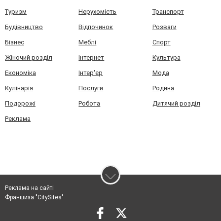
Туризм
Нерухомість
Транспорт
Будівництво
Відпочинок
Розваги
Бізнес
Меблі
Спорт
Жіночий розділ
Інтернет
Культура
Економіка
Інтер'єр
Мода
Кулінарія
Послуги
Родина
Подорожі
Робота
Дитячий розділ
Реклама
Реклама на сайті
Франшиза "CitySites"