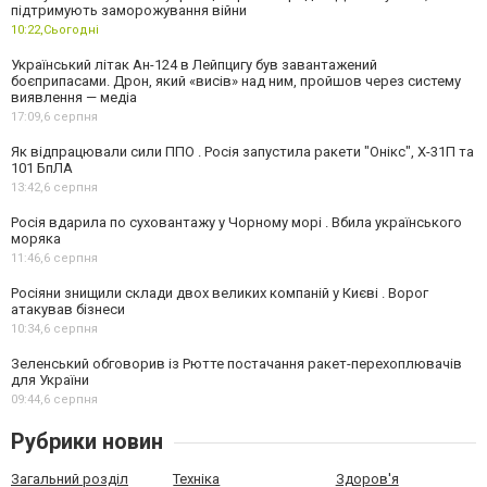
підтримують заморожування війни
10:22,
Сьогодні
Український літак Ан-124 в Лейпцигу був завантажений
боєприпасами. Дрон, який «висів» над ним, пройшов через систему
виявлення — медіа
17:09,
6 серпня
Як відпрацювали сили ППО . Росія запустила ракети "Онікс", Х-31П та
101 БпЛА
13:42,
6 серпня
Росія вдарила по суховантажу у Чорному морі . Вбила українського
моряка
11:46,
6 серпня
Росіяни знищили склади двох великих компаній у Києві . Ворог
атакував бізнеси
10:34,
6 серпня
Зеленський обговорив із Рютте постачання ракет-перехоплювачів
для України
09:44,
6 серпня
Рубрики новин
Загальний розділ
Техніка
Здоров'я