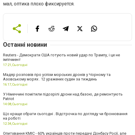
мал, оптика плохо фиксируется.
Останні новини
Reuters - Демократи США готують новий удар по Трампу, і це не
імпічмент
17:21,
Сьогодні
Мадяр розповів про успіхи морських дронів у Чорному та
Азовському морях . 12 уражених суден за тиждень
16:17,
Сьогодні
У Німеччині помітили підозрілі дрони над базою, де ремонтують
Patriot
14:08,
Сьогодні
Що краще обрати сьогодні . Відстрочка по догляду чи бронювання
на роботі
12:34,
Сьогодні
Опитування КМІС - 60% українців проти передачі Донбасу Росії, але