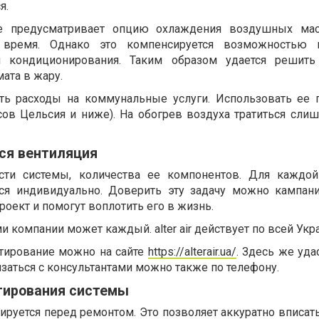
ся.
не предусматривает опцию охлаждения воздушных масс
время. Однако это компенсируется возможностью и
й кондиционирования. Таким образом удается решить
ата в жару.
ть расходы на коммунальные услуги. Использовать ее 
усов Цельсия и ниже). На обогрев воздуха тратиться сли
ся вентиляция
сти системы, количества ее компонентов. Для каждо
ся индивидуально. Доверить эту задачу можно кампании 
роект и помогут воплотить его в жизнь.
и компании может каждый. alter air действует по всей Укр
етирование можно на сайте
https://alterair.ua/
. Здесь же уда
заться с консультантами можно также по телефону.
тирования системы
руется перед ремонтом. Это позволяет аккуратно вписать