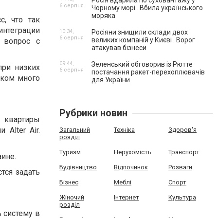
Росія вдарила по суховантажу у
6 серпня
Чорному морі . Вбила українського
моряка
, что так
нтеграции
10:34,
Росіяни знищили склади двох
6 серпня
великих компаній у Києві . Ворог
 вопрос с
атакував бізнеси
09:44,
Зеленський обговорив із Рютте
при низких
6 серпня
постачання ракет-перехоплювачів
шком много
для України
Рубрики новин
й квартиры
Alter Air.
Загальний
Техніка
Здоров'я
розділ
Туризм
Нерухомість
Транспорт
аине.
Будівництво
Відпочинок
Розваги
стся задать
Бізнес
Меблі
Спорт
Жіночий
Інтернет
Культура
розділ
 систему в