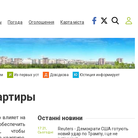
ы
Погода
Оголошення
Карта міста
ии
И
Из первых уст
Д
Довідкова
Ю
Юстиция информирует
артиры
Останні новини
 влияет на
обеспечить
17:21,
Reuters - Демократи США готують
к, чтобы
Сьогодні
новий удар по Трампу, і це не
в квартире.