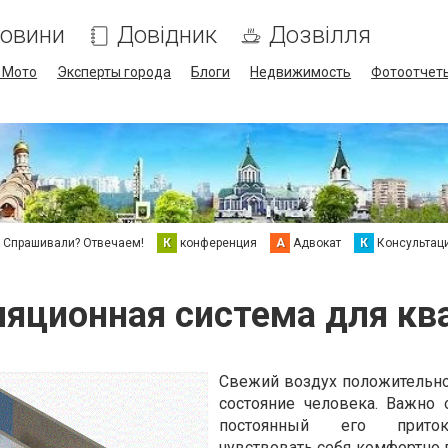
овини
Довідник
Дозвілля
/ Мото
Эксперты города
Блоги
Недвижимость
Фотоотчет
Спрашивали? Отвечаем!
К
конференция
А
Адвокат
К
Консультац
ляционная система для кв
Свежий воздух положительно
состояние человека. Важно 
постоянный его прито
чувствовать себя комфортно 