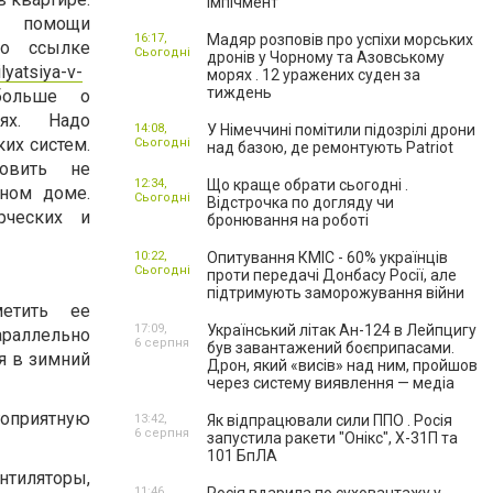
імпічмент
 помощи
16:17,
Мадяр розповів про успіхи морських
По ссылке
Сьогодні
дронів у Чорному та Азовському
ilyatsiya-v-
морях . 12 уражених суден за
тиждень
ольше о
лях. Надо
14:08,
У Німеччині помітили підозрілі дрони
ких систем.
Сьогодні
над базою, де ремонтують Patriot
овить не
12:34,
Що краще обрати сьогодні .
тном доме.
Сьогодні
Відстрочка по догляду чи
рческих и
бронювання на роботі
10:22,
Опитування КМІС - 60% українців
Сьогодні
проти передачі Донбасу Росії, але
підтримують заморожування війни
етить еe
17:09,
Український літак Ан-124 в Лейпцигу
араллельно
6 серпня
був завантажений боєприпасами.
я в зимний
Дрон, який «висів» над ним, пройшов
через систему виявлення — медіа
гоприятную
13:42,
Як відпрацювали сили ППО . Росія
6 серпня
запустила ракети "Онікс", Х-31П та
101 БпЛА
нтиляторы,
11:46,