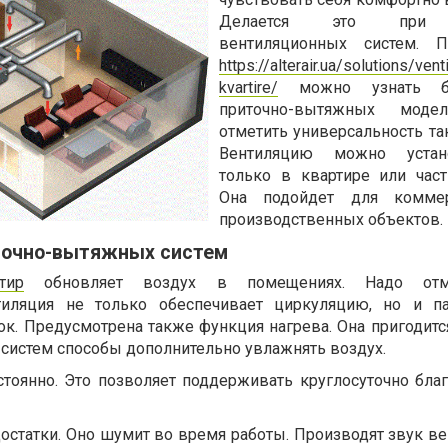
Делается это при
вентиляционных систем. 
https://alterair.ua/solutions/vent
kvartire/
можно узнать б
приточно-вытяжных моде
отметить универсальность та
Вентиляцию можно устан
только в квартире или час
Она подойдет для комме
производственных объектов.
точно-вытяжных систем
тир
обновляет воздух в помещениях. Надо отм
тиляция не только обеспечивает циркуляцию, но и п
к. Предусмотрена также функция нагрева. Она пригодитс
 систем способы дополнительно увлажнять воздух.
стоянно. Это позволяет поддерживать круглосуточно бла
остатки. Оно шумит во время работы. Производят звук ве