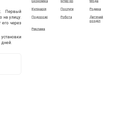
Економіка
Інтер'єр
Мода
.
Кулінарія
Послуги
Родина
ах. Первый
о на улицу.
Подорожі
Робота
Дитячий
розділ
 его через
Реклама
 установки
 дней.