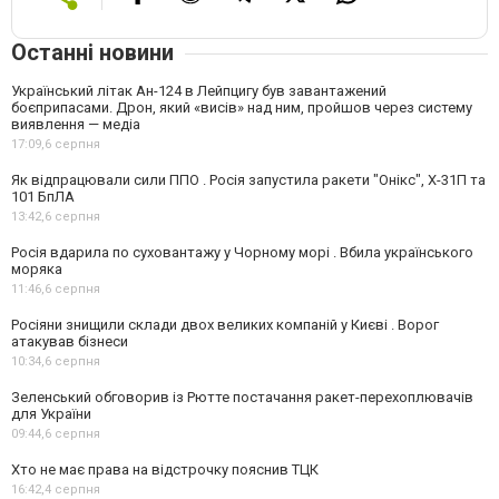
Останні новини
Український літак Ан-124 в Лейпцигу був завантажений
боєприпасами. Дрон, який «висів» над ним, пройшов через систему
виявлення — медіа
17:09,
6 серпня
Як відпрацювали сили ППО . Росія запустила ракети "Онікс", Х-31П та
101 БпЛА
13:42,
6 серпня
Росія вдарила по суховантажу у Чорному морі . Вбила українського
моряка
11:46,
6 серпня
Росіяни знищили склади двох великих компаній у Києві . Ворог
атакував бізнеси
10:34,
6 серпня
Зеленський обговорив із Рютте постачання ракет-перехоплювачів
для України
09:44,
6 серпня
Хто не має права на відстрочку пояснив ТЦК
16:42,
4 серпня