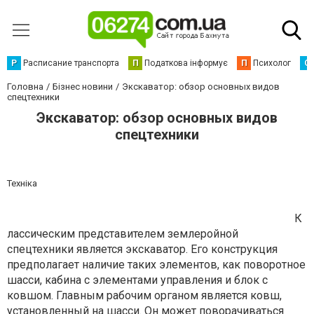
Р
Расписание транспорта
П
Податкова інформує
П
Психолог
С
Головна
Бізнес новини
Экскаватор: обзор основных видов
спецтехники
Экскаватор: обзор основных видов
спецтехники
Техніка
К
лассическим представителем землеройной
спецтехники является экскаватор. Его конструкция
предполагает наличие таких элементов, как поворотное
шасси, кабина с элементами управления и блок с
ковшом. Главным рабочим органом является ковш,
установленный на шасси. Он может поворачиваться