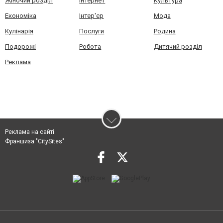
Жіночий розділ
Інтернет
Культура
Економіка
Інтер'єр
Мода
Кулінарія
Послуги
Родина
Подорожі
Робота
Дитячий розділ
Реклама
Реклама на сайті
Франшиза "CitySites"