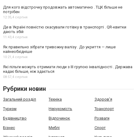
Для кого відстрочку продовжать автоматично . ТЦК більше не
потрібен
12:35,
4 серпня
Де в Україні повністю скасували готівку в транспорті . QR-квитки
дають збій
11:43,
4 серпня
Як правильно зібрати тривожну валізу . До укриття — лише
найнеобхідніше
10:21,
4 серпня
Які пільги можуть отримати люди з III групою інвалідності . Держава
надає більше, ніж здається
08:57,
4 серпня
Рубрики новин
Загальний розділ
Техніка
Здоров'я
Туризм
Нерухомість
Транспорт
Будівництво
Відпочинок
Розваги
Бізнес
Меблі
Спорт