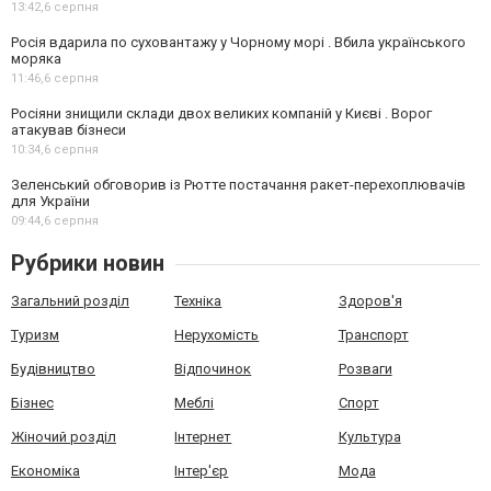
13:42,
6 серпня
Росія вдарила по суховантажу у Чорному морі . Вбила українського
моряка
11:46,
6 серпня
Росіяни знищили склади двох великих компаній у Києві . Ворог
атакував бізнеси
10:34,
6 серпня
Зеленський обговорив із Рютте постачання ракет-перехоплювачів
для України
09:44,
6 серпня
Рубрики новин
Загальний розділ
Техніка
Здоров'я
Туризм
Нерухомість
Транспорт
Будівництво
Відпочинок
Розваги
Бізнес
Меблі
Спорт
Жіночий розділ
Інтернет
Культура
Економіка
Інтер'єр
Мода