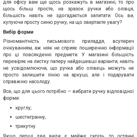
для офісу вам ще щось розкажуть в магазині, то про
щось більш просте, на зразок ручки або олівця,
більшість навіть не здогадається запитати. Ось ви,
купуючи просту синю ручку, на що звертаєте увагу?
Вибір форми
Різноманітність письмового приладдя, всупереч
очікуванням, аж ніяк не сприяє поширенню інформації
про ці повсякденні предмети. У магазині більшість
перевіряє на листку паперу найдешевші варіанти, навіть
не усвідомлюючи, що ручка або олівець можуть не
просто залишити лінію на аркуші, але і подарувати
справжню насолоду.
Все, що для цього потрібно — вибрати ручку відповідної
форми:
круглу;
шестигранну,
трикутну.
Якщо перші два види є майже скрізь, то останні