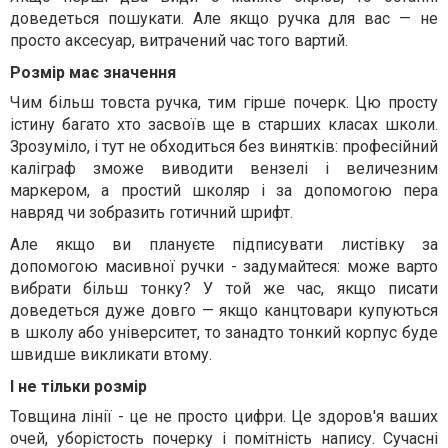
доведеться пошукати. Але якщо ручка для вас — не
просто аксесуар, витрачений час того вартий.
Розмір має значення
Чим більш товста ручка, тим гірше почерк. Цю просту
істину багато хто засвоїв ще в старших класах школи.
Зрозуміло, і тут не обходиться без винятків: професійний
каліграф зможе виводити вензелі і величезним
маркером, а простий школяр і за допомогою пера
навряд чи зобразить готичний шрифт.
Але якщо ви плануєте підписувати листівку за
допомогою масивної ручки - задумайтеся: може варто
вибрати більш тонку? У той же час, якщо писати
доведеться дуже довго — якщо канцтовари купуються
в школу або університет, то занадто тонкий корпус буде
швидше викликати втому.
І не тільки розмір
Товщина лінії - це не просто цифри. Це здоров'я ваших
очей, уборістость почерку і помітність напису. Сучасні