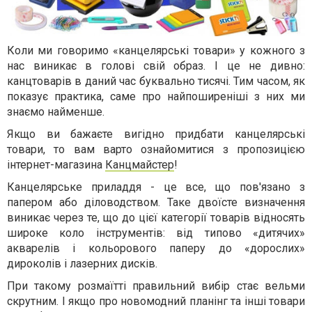
Коли ми говоримо «канцелярські товари» у кожного з
нас виникає в голові свій образ. І це не дивно:
канцтоварів в даний час буквально тисячі. Тим часом, як
показує практика, саме про найпоширеніші з них ми
знаємо найменше.
Якщо ви бажаєте вигідно придбати канцелярські
товари, то вам варто ознайомитися з пропозицією
інтернет-магазина
Канцмайстер
!
Канцелярське приладдя - це все, що пов'язано з
папером або діловодством. Таке двоїсте визначення
виникає через те, що до цієї категорії товарів відносять
широке коло інструментів: від типово «дитячих»
акварелів і кольорового паперу до «дорослих»
дироколів і лазерних дисків.
При такому розмаїтті правильний вибір стає вельми
скрутним. І якщо про новомодний планінг та інші товари