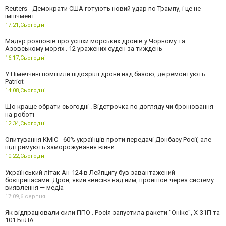
Reuters - Демократи США готують новий удар по Трампу, і це не
імпічмент
17:21,
Сьогодні
Мадяр розповів про успіхи морських дронів у Чорному та
Азовському морях . 12 уражених суден за тиждень
16:17,
Сьогодні
У Німеччині помітили підозрілі дрони над базою, де ремонтують
Patriot
14:08,
Сьогодні
Що краще обрати сьогодні . Відстрочка по догляду чи бронювання
на роботі
12:34,
Сьогодні
Опитування КМІС - 60% українців проти передачі Донбасу Росії, але
підтримують заморожування війни
10:22,
Сьогодні
Український літак Ан-124 в Лейпцигу був завантажений
боєприпасами. Дрон, який «висів» над ним, пройшов через систему
виявлення — медіа
17:09,
6 серпня
Як відпрацювали сили ППО . Росія запустила ракети "Онікс", Х-31П та
101 БпЛА