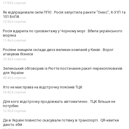
17:09,
6 серпня
Як відпрацювали сили ППО . Росія запустила ракети "Онікс", Х-31П та
101 БпЛА
13:42,
6 серпня
Росія вдарила по суховантажу у Чорному морі . Вбила українського
моряка
11:46,
6 серпня
Росіяни знищили склади двох великих компаній у Києві . Ворог
атакував бізнеси
10:34,
6 серпня
Зеленський обговорив із Рютте постачання ракет-перехоплювачів
для України
09:44,
6 серпня
Хто не має права на відстрочку пояснив ТЦК
16:42,
4 серпня
Для кого відстрочку продовжать автоматично . ТЦК більше не
потрібен
12:35,
4 серпня
Де в Україні повністю скасували готівку в транспорті . QR-квитки
дають збій