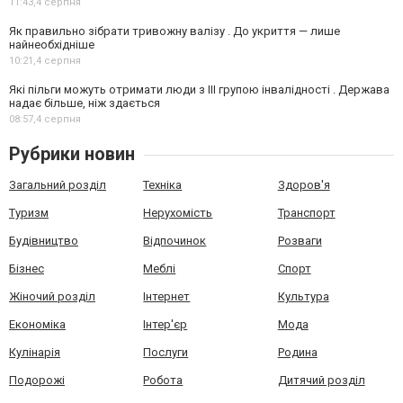
11:43,
4 серпня
Як правильно зібрати тривожну валізу . До укриття — лише
найнеобхідніше
10:21,
4 серпня
Які пільги можуть отримати люди з III групою інвалідності . Держава
надає більше, ніж здається
08:57,
4 серпня
Рубрики новин
Загальний розділ
Техніка
Здоров'я
Туризм
Нерухомість
Транспорт
Будівництво
Відпочинок
Розваги
Бізнес
Меблі
Спорт
Жіночий розділ
Інтернет
Культура
Економіка
Інтер'єр
Мода
Кулінарія
Послуги
Родина
Подорожі
Робота
Дитячий розділ