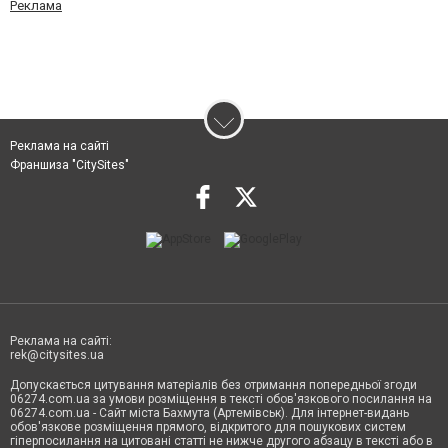
Реклама
Реклама на сайті
Франшиза "CitySites"
Реклама на сайті:
rek@citysites.ua
Допускається цитування матеріалів без отримання попередньої згоди
06274.com.ua за умови розміщення в тексті обов'язкового посилання на
06274.com.ua - Сайт міста Бахмута (Артемівськ). Для інтернет-видань
обов'язкове розміщення прямого, відкритого для пошукових систем
гіперпосилання на цитовані статті не нижче другого абзацу в тексті або в