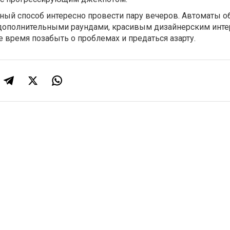
чный способ интересно провести пару вечеров. Автоматы 
дополнительными раундами, красивым дизайнерским инте
е время позабыть о проблемах и предаться азарту.