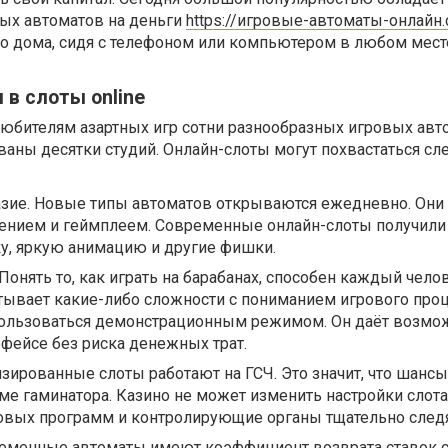
ых автоматов на деньги
https://игровые-автоматы-онлайн
о дома, сидя с телефоном или компьютером в любом месте
в слоты online
юбителям азартных игр сотни разнообразных игровых авто
ованы десятки студий. Онлайн-слоты могут похвастаться 
зие. Новые типы автоматов открываются ежедневно. Они
ением и геймплеем. Современные онлайн-слоты получили
у, яркую анимацию и другие фишки.
Понять то, как играть на барабанах, способен каждый челов
ывает какие-либо сложности с пониманием игрового проц
ользоваться демонстрационным режимом. Он даёт возмо
рфейсе без риска денежных трат.
нзированные слоты работают на ГСЧ. Это значит, что шансы
тме гаминатора. Казино не может изменить настройки слота
овых программ и контролирующие органы тщательно следят
ременные автоматы имеют коэффициент возврата ставок 