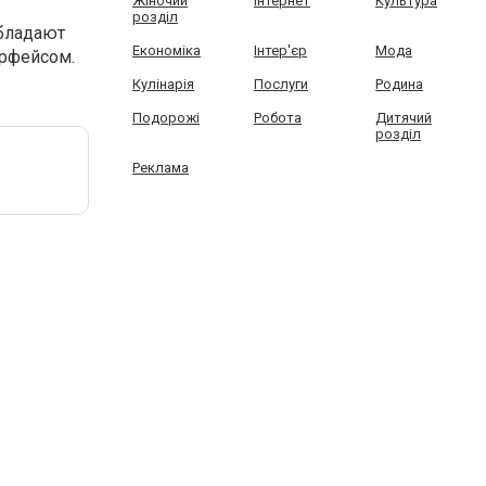
Жіночий
Інтернет
Культура
розділ
обладают
Економіка
Інтер'єр
Мода
рфейсом.
Кулінарія
Послуги
Родина
Подорожі
Робота
Дитячий
розділ
Реклама