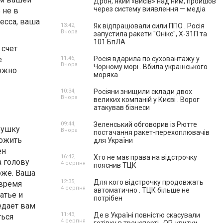
Дрон, який «висів» над ним, пройшов
через систему виявлення — медіа
 не в
есса, ваша
13:42,
Як відпрацювали сили ППО . Росія
Вчора
запустила ракети "Онікс", Х-31П та
101 БпЛА
 счет
е
11:46,
Росія вдарила по суховантажу у
Вчора
Чорному морі . Вбила українського
можно
моряка
10:34,
Росіяни знищили склади двох
Вчора
великих компаній у Києві . Ворог
атакував бізнеси
09:44,
Зеленський обговорив із Рютте
вушку
Вчора
постачання ракет-перехоплювачів
ложить
для України
ен
16:42,
Хто не має права на відстрочку
а голову
4 серпня
пояснив ТЦК
оже. Ваша
12:35,
Для кого відстрочку продовжать
«время
4 серпня
автоматично . ТЦК більше не
атье и
потрібен
едает вам
11:43,
Де в Україні повністю скасували
ться
4 серпня