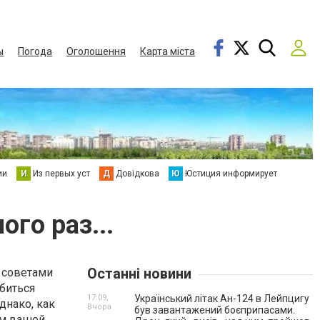
ы
Погода
Оголошення
Карта міста
ии
И
Из первых уст
Д
Довідкова
Ю
Юстиция информирует
го раз...
Останні новини
 советами
обиться
17:09,
Український літак Ан-124 в Лейпцигу
днако, как
Вчора
був завантажений боєприпасами.
ом вашей