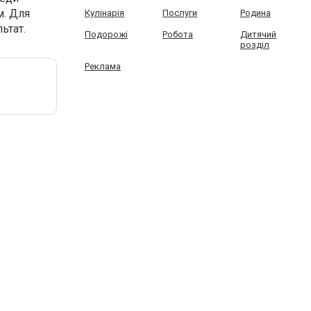
. Для
Кулінарія
Послуги
Родина
ьтат.
Подорожі
Робота
Дитячий
розділ
Реклама