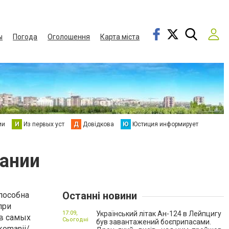
ы
Погода
Оголошення
Карта міста
ии
И
Из первых уст
Д
Довідкова
Ю
Юстиция информирует
ании
Останні новини
пособна
при
17:09,
Український літак Ан-124 в Лейпцигу
в самых
Сьогодні
був завантажений боєприпасами.
rkomanii/
.