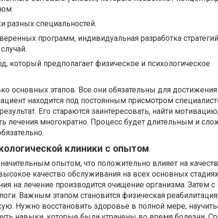
ном.
и разных специальностей.
веренных программ, индивидуальная разработка стратегий
случай.
д, который предполагает физическое и психологическое
ко основных этапов. Все они обязательны для достижения
 пациент находится под постоянным присмотром специалисто
результат. Его стараются заинтересовать, найти мотивацию,
ь лечения многократно. Процесс будет длительным и сло
обязательно.
кологической клиники с опытом
начительным опытом, что положительно влияет на качеств
высокое качество обслуживания на всех основных стадиях
ния на лечение производится очищение организма. Затем с
логи. Важным этапом становится физическая реабилитация,
ую. Нужно восстановить здоровье в полной мере, научить
нуть навыки, которые были утрачены во время болезни. С