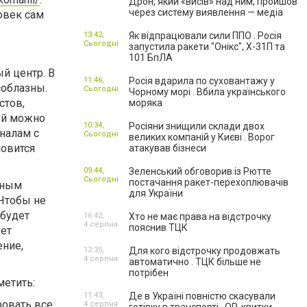
Дрон, який «висів» над ним, пройшов
через систему виявлення — медіа
овек сам
13:42,
Як відпрацювали сили ППО . Росія
Сьогодні
запустила ракети "Онікс", Х-31П та
101 БпЛА
й центр. В
11:46,
Росія вдарила по суховантажу у
соблазны.
Сьогодні
Чорному морі . Вбила українського
стов,
моряка
ей можно
10:34,
Росіяни знищили склади двох
налам с
Сьогодні
великих компаній у Києві . Ворог
новится
атакував бізнеси
09:44,
Зеленський обговорив із Рютте
Сьогодні
постачання ракет-перехоплювачів
зным
для України
 Чтобы не
 будет
16:42,
Хто не має права на відстрочку
4 серпня
пояснив ТЦК
жет
ение,
12:35,
Для кого відстрочку продовжать
4 серпня
автоматично . ТЦК більше не
потрібен
метить:
11:43,
Де в Україні повністю скасували
овать все
4 серпня