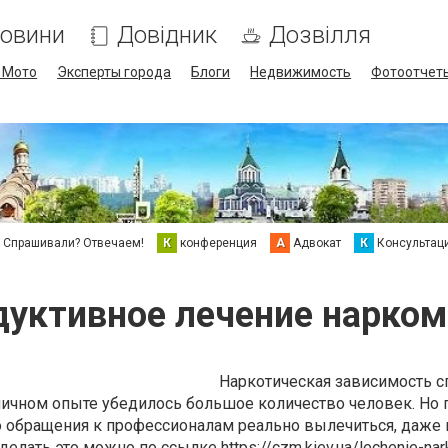
овини
Довідник
Дозвілля
/ Мото
Эксперты города
Блоги
Недвижимость
Фотоотчет
Спрашивали? Отвечаем!
К
конференция
А
Адвокат
К
Консультац
дуктивное лечение нарком
Наркотическая зависимость с
личном опыте убедилось большое количество человек. Но 
обращения к профессионалам реально вылечиться, даже 
Сделать это можно по ссылке
https://czm.kiev.ua/lechenie-na