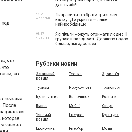
готівку в транспорті . QR-квитки
дають збій
10:21,
Як правильно зібрати тривожну
4 серпня
валізу . До укриття — лише
 под
найнеобхідніше
08:57,
Які пільги можуть отримати люди з III
4 серпня
групою інвалідності . Держава надає
більше, ніж здається
в, что
Рубрики новин
 что
жным, но
Загальний
Техніка
Здоров'я
розділ
Туризм
Нерухомість
Транспорт
Будівництво
Відпочинок
Розваги
о лечения.
. После
Бізнес
Меблі
Спорт
 пациентом
Жіночий
Інтернет
Культура
 которая
розділ
ся заново
Економіка
Інтер'єр
Мода
реди