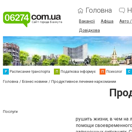
Головна
Н
Вакансії
Афіша
Авто 
Довідкова
Р
Расписание транспорта
П
Податкова інформує
П
Психолог
С
Головна
Бізнес новини
Продуктивное лечение наркомании
Про
Послуги
рушить жизни, в чем на 
помощи своевременного 
запущенных ситуациях. 