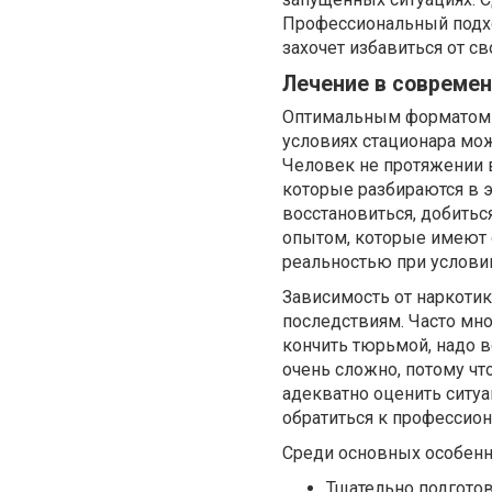
Профессиональный подхо
захочет избавиться от с
Лечение в совреме
Оптимальным форматом л
условиях стационара мож
Человек не протяжении 
которые разбираются в 
восстановиться, добитьс
опытом, которые имеют 
реальностью при услови
Зависимость от наркоти
последствиям. Часто мно
кончить тюрьмой, надо в
очень сложно, потому чт
адекватно оценить ситу
обратиться к профессио
Среди основных особенн
Тщательно подгото