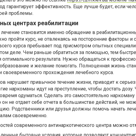
д гарантирует эффективность. Еще лучше будет, если чел
воей проблемы.
нных центрах реабилитации
ечение становится именно обращение в реабилитационны
но пройти курс, не отвлекаясь на посторонние факторы и 
всего курса пребывает под присмотром опытных специали
этом деле. Чем раньше обратиться за помощью, тем быстр
я оптимального результата. Нужно обращаться к профессио
образование и желание помогать. Полноценная жизнь ста
и своевременного прохождения лечебного курса.
ков нарушает привычное течение жизни, приводит к серье
гие наркоманы идут на преступление, чтобы достать дозу.
овремя одуматься. Сделать это самостоятельно наркоману
о он не отдает себе отчета в большинстве действий, не мо
ацию. Родственники или друзья должны помочь начать леч
налам своевременно.
остей современного антинаркотического центра можно от
вленные бытовые условия, которые позволяют концентрир