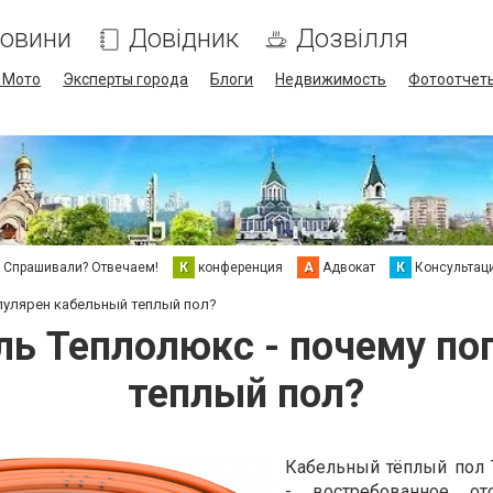
овини
Довідник
Дозвілля
/ Мото
Эксперты города
Блоги
Недвижимость
Фотоотчет
Спрашивали? Отвечаем!
К
конференция
А
Адвокат
К
Консультац
пулярен кабельный теплый пол?
ь Теплолюкс - почему по
теплый пол?
Кабельный тёплый пол
- востребованное ото