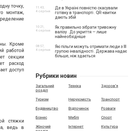
дну точку,
11:43,
Де в Україні повністю скасували
4 серпня
го монтаж,
готівку в транспорті . QR-квитки
дають збій
пределение
10:21,
Як правильно зібрати тривожну
4 серпня
валізу . До укриття — лише
найнеобхідніше
ины. Кроме
08:57,
Які пільги можуть отримати люди з III
ий работой
4 серпня
групою інвалідності . Держава надає
більше, ніж здається
яет секции
ет расход
ает доступ
Рубрики новин
Загальний
Техніка
Здоров'я
розділ
Туризм
Нерухомість
Транспорт
Будівництво
Відпочинок
Розваги
Бізнес
Меблі
Спорт
ой стяжки
Жіночий
Інтернет
Культура
а, ведь в
розділ