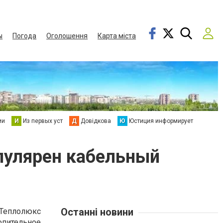
ы
Погода
Оголошення
Карта міста
ии
И
Из первых уст
Д
Довідкова
Ю
Юстиция информирует
пулярен кабельный
Останні новини
 Теплолюкс
пительное