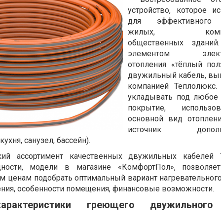
устройство, которое ис
для эффективного 
жилых, коммер
общественных зданий
элементом электр
отопления «тёплый пол
двужильный кабель, в
компанией Теплолюкс.
укладывать под любое
покрытие, использо
основной вид отоплен
источник дополни
кухня, санузел, бассейн).
ий ассортимент качественных двужильных кабелей 
ности, модели в магазине «КомфортПол», позволяе
м ценам подобрать оптимальный вариант нагревательного
ения, особенности помещения, финансовые возможности.
характеристики греющего двужильного