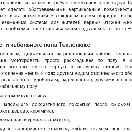
ть кабель не может и требует постоянной теплоотдачи. 
яет сделать обогреваемыми вертикальные поверхност
ые зоны помещения с холодным полом (коридор, балко
. Незаменима система для жителей первых этажей мн
ют проблемы с не отапливаемым подвалом и от этого 
сти кабельного пола Теплолюкс
ильным, двужильный нагревательный кабель Теплол
ще монтировать, просто раскладывая по полу, в о
ца которого нужно вернуть к источнику питания. По
оотопления «тёплый пол» другим видам отопительного об
ерсальностью, удобством, надёжностью, другими поло
кабельному полу:
 специальную стяжку;
 напольного декоративного покрытия после высыхан
аркет, дерево, керамика);
ксимальный уровень комфорта;
одное пространство комнаты, кабеля скрыты под пол