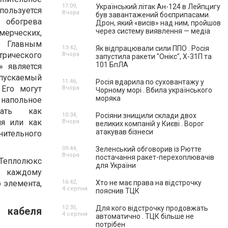
17:09,
Український літак Ан-124 в Лейпцигу
пользуется
Вчора
був завантажений боєприпасами.
обогрева
Дрон, який «висів» над ним, пройшов
через систему виявлення — медіа
ческих,
. Главным
13:42,
Як відпрацювали сили ППО . Росія
ического
Вчора
запустила ракети "Онікс", Х-31П та
101 БпЛА
» является
ыпускаемый
11:46,
Росія вдарила по суховантажу у
 Его могут
Вчора
Чорному морі . Вбила українського
моряка
 напольное
вать как
10:34,
Росіяни знищили склади двох
ия или как
Вчора
великих компаній у Києві . Ворог
атакував бізнеси
тельного
09:44,
Зеленський обговорив із Рютте
Вчора
постачання ракет-перехоплювачів
Теплолюкс
для України
т каждому
 элемента,
16:42,
Хто не має права на відстрочку
4 серпня
пояснив ТЦК
12:35,
Для кого відстрочку продовжать
 кабеля
4 серпня
автоматично . ТЦК більше не
потрібен