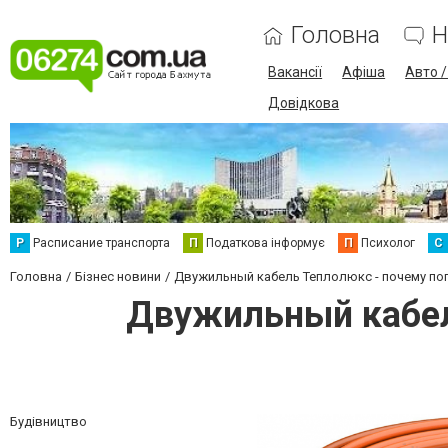
Головна
Н
Вакансії
Афіша
Авто 
Довідкова
Р
Расписание транспорта
П
Податкова інформує
П
Психолог
С
Головна
Бізнес новини
Двужильный кабель Теплолюкс - почему по
Двужильный кабел
Будівництво