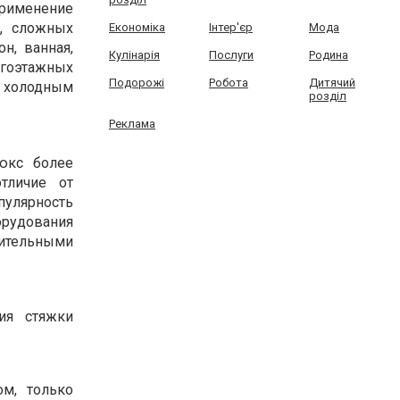
Применение
и, сложных
Економіка
Інтер'єр
Мода
н, ванная,
Кулінарія
Послуги
Родина
огоэтажных
Подорожі
Робота
Дитячий
– холодным
розділ
Реклама
юкс более
тличие от
пулярность
орудования
жительными
ия стяжки
ом, только