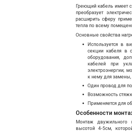
Греющий кабель имеет с
преобразует электриче
расширить сферу приме
тепла по всему помещен
Основные свойства нагр
Используется в в
секции кабеля в с
оборудования, до
кабелей при укл
электроэнергии; м
к нему для замены,
Один провод для по
Возможность стяжк
Применяется для о
Особенности монта
Монтаж двужильного к
высотой 4-5см, котор