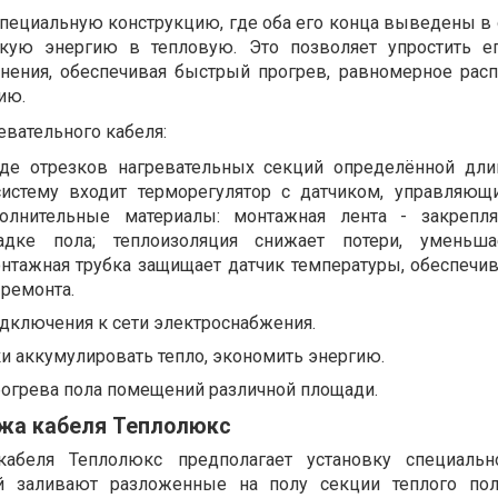
пециальную конструкцию, где оба его конца выведены в о
скую энергию в тепловую. Это позволяет упростить е
нения, обеспечивая быстрый прогрев, равномерное рас
ию.
евательного кабеля:
иде отрезков нагревательных секций определённой дл
истему входит терморегулятор с датчиком, управляющ
полнительные материалы: монтажная лента - закрепл
адке пола; теплоизоляция снижает потери, уменьша
онтажная трубка защищает датчик температуры, обеспечив
 ремонта.
дключения к сети электроснабжения.
и аккумулировать тепло, экономить энергию.
богрева пола помещений различной площади.
жа кабеля Теплолюкс
абеля Теплолюкс предполагает установку специальн
ой заливают разложенные на полу секции теплого пол